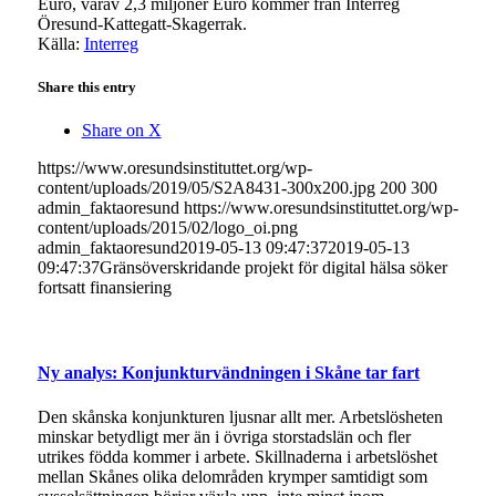
Euro, varav 2,3 miljoner Euro kommer från Interreg
Öresund-Kattegatt-Skagerrak.
Källa:
Interreg
Share this entry
Share on X
https://www.oresundsinstituttet.org/wp-
content/uploads/2019/05/S2A8431-300x200.jpg
200
300
admin_faktaoresund
https://www.oresundsinstituttet.org/wp-
content/uploads/2015/02/logo_oi.png
admin_faktaoresund
2019-05-13 09:47:37
2019-05-13
09:47:37
Gränsöverskridande projekt för digital hälsa söker
fortsatt finansiering
Ny analys: Konjunkturvändningen i Skåne tar fart
Den skånska konjunkturen ljusnar allt mer. Arbetslösheten
minskar betydligt mer än i övriga storstadslän och fler
utrikes födda kommer i arbete. Skillnaderna i arbetslöshet
mellan Skånes olika delområden krymper samtidigt som