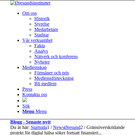
Om oss
Historik
Styrelse
Medarbetare
Stadgar
Vår verksamhet
Fakta
Analys
Nätverk och konferens
Nyheter
Medlemskap
Förmåner och pris
Medlemsförteckning
Bli medlem
Press
Kontakta oss
Sök
Menu
Menu
Blogg - Senaste nytt
Du är här:
Startsida
1
/
NewsØresund
2
/
Gränsöverskridande
projekt för digital hälsa söker fortsatt finansieri...