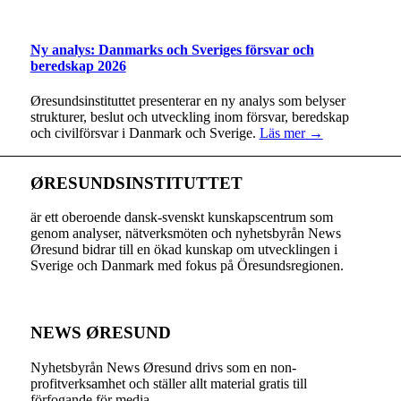
Ny analys: Danmarks och Sveriges försvar och
beredskap 2026
Øresundsinstituttet presenterar en ny analys som belyser
strukturer, beslut och utveckling inom försvar, beredskap
och civilförsvar i Danmark och Sverige.
Läs mer →
ØRESUNDSINSTITUTTET
är ett oberoende dansk-svenskt kunskapscentrum som
genom analyser, nätverksmöten och nyhetsbyrån News
Øresund bidrar till en ökad kunskap om utvecklingen i
Sverige och Danmark med fokus på Öresundsregionen.
NEWS ØRESUND
Nyhetsbyrån News Øresund drivs som en non-
profitverksamhet och ställer allt material gratis till
förfogande för media.