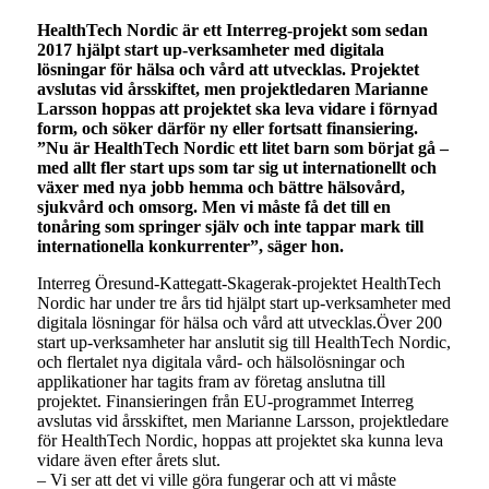
HealthTech Nordic är ett Interreg-projekt som sedan
2017 hjälpt start up-verksamheter med digitala
lösningar för hälsa och vård att utvecklas. Projektet
avslutas vid årsskiftet, men projektledaren Marianne
Larsson hoppas att projektet ska leva vidare i förnyad
form, och söker därför ny eller fortsatt finansiering.
”Nu är HealthTech Nordic ett litet barn som börjat gå –
med allt fler start ups som tar sig ut internationellt och
växer med nya jobb hemma och bättre hälsovård,
sjukvård och omsorg. Men vi måste få det till en
tonåring som springer själv och inte tappar mark till
internationella konkurrenter”, säger hon.
Interreg Öresund-Kattegatt-Skagerak-projektet HealthTech
Nordic har under tre års tid hjälpt start up-verksamheter med
digitala lösningar för hälsa och vård att utvecklas.Över 200
start up-verksamheter har anslutit sig till HealthTech Nordic,
och flertalet nya digitala vård- och hälsolösningar och
applikationer har tagits fram av företag anslutna till
projektet. Finansieringen från EU-programmet Interreg
avslutas vid årsskiftet, men Marianne Larsson, projektledare
för HealthTech Nordic, hoppas att projektet ska kunna leva
vidare även efter årets slut.
– Vi ser att det vi ville göra fungerar och att vi måste