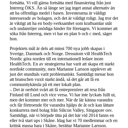
fortsätta. Vi vill gärna fortsätta med finansiering från just
Interreg ÖKS. Än så länge ser jag inget annat alternativ än
att ha offentliga medel i basen. Investerarna är väldigt
intresserade av bolagen, och det är väldigt roligt. Jag tror det
är viktigt att ha en body-verksamhet som kraftsamlar utåt
och undanröjer onödiga hinder för företagen. Vi kommer att
söka från Interreg, men vi har en plan b och c med, säger
hon.
Projektets mål är dels att minst 700 nya jobb skapas i
Sverige, Danmark och Norge. Dessutom vill HealthTech
Nordic göra norden till en internationell ledare inom
HealthTech. En av strategierna har varit att skapa ett starkt
nordiskt community, men Marianne Larsson upplever att
just det stundtals varit problematiskt. Samtidigt menar hon
att branschen vuxit starkt ändå, så det går att få en
communitykänsla på ett mer lokalt plan.
– Det är oerhört svårt att få entreprenörer att resa från
Finland till Lund och vice versa. Vi har inte lyckats fullt ut,
men det kommer mer och mer. När de lär känna varandra
och får förtroende för varandra hjälps de åt och kan lättare
konkurrera med bolag från Silicon Valley, Singapore osv.
Samtidigt, när vi började titta på det här vid 2014 fanns en
eller två start ups i Skåne. Idag har vi 70 medlemmar och en
kritisk massa bara i Skåne, berättar Marianne Larsson.