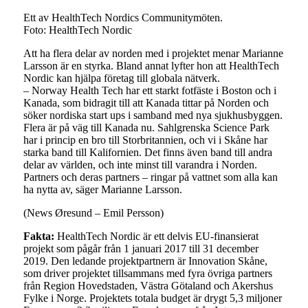
Ett av HealthTech Nordics Communitymöten.
Foto: HealthTech Nordic
Att ha flera delar av norden med i projektet menar Marianne
Larsson är en styrka. Bland annat lyfter hon att HealthTech
Nordic kan hjälpa företag till globala nätverk.
– Norway Health Tech har ett starkt fotfäste i Boston och i
Kanada, som bidragit till att Kanada tittar på Norden och
söker nordiska start ups i samband med nya sjukhusbyggen.
Flera är på väg till Kanada nu. Sahlgrenska Science Park
har i princip en bro till Storbritannien, och vi i Skåne har
starka band till Kalifornien. Det finns även band till andra
delar av världen, och inte minst till varandra i Norden.
Partners och deras partners – ringar på vattnet som alla kan
ha nytta av, säger Marianne Larsson.
(News Øresund – Emil Persson)
Fakta:
HealthTech Nordic är ett delvis EU-finansierat
projekt som pågår från 1 januari 2017 till 31 december
2019. Den ledande projektpartnern är Innovation Skåne,
som driver projektet tillsammans med fyra övriga partners
från Region Hovedstaden, Västra Götaland och Akershus
Fylke i Norge. Projektets totala budget är drygt 5,3 miljoner