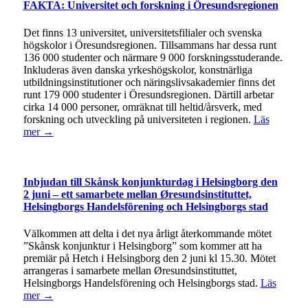
FAKTA: Universitet och forskning i Öresundsregionen
Det finns 13 universitet, universitetsfilialer och svenska
högskolor i Öresundsregionen. Tillsammans har dessa runt
136 000 studenter och närmare 9 000 forskningsstuderande.
Inkluderas även danska yrkeshögskolor, konstnärliga
utbildningsinstitutioner och näringslivsakademier finns det
runt 179 000 studenter i Öresundsregionen. Därtill arbetar
cirka 14 000 personer, omräknat till heltid/årsverk, med
forskning och utveckling på universiteten i regionen.
Läs
mer →
Inbjudan till Skånsk konjunkturdag i Helsingborg den
2 juni – ett samarbete mellan Øresundsinstituttet,
Helsingborgs Handelsförening och Helsingborgs stad
Välkommen att delta i det nya årligt återkommande mötet
”Skånsk konjunktur i Helsingborg” som kommer att ha
premiär på Hetch i Helsingborg den 2 juni kl 15.30. Mötet
arrangeras i samarbete mellan Øresundsinstituttet,
Helsingborgs Handelsförening och Helsingborgs stad.
Läs
mer →