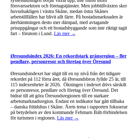
sysselsättningen börjar växla upp, inte minst inom
försvarssektorn och företagstjänster. Men jobbtillväxten sker
huvudsakligen i västra Skåne, medan östra Skånes
arbetstillfällen har blivit allt färre. På bostadsmarknaden är
återhämtningen desto mer dämpad, med avtagande
prisuppgångar och ett bostadsbyggande som inte riktigt tagit
fart – förutom i Lund.
Läs mer →
Øresundsindex 2026: En rekordstark gränsregion – fler
pendlare, personresor och företag över Öresund
Øresundsindexet har stigit till en ny nivå från det tidigare
rekordet på 112 förra året, då Øresundsbron fyllde 25 år, till
115 indexenheter år 2026. Ökningen i indexet drivs särskilt
av personresor, pendlare och företag över Öresund. Det
bidrar till att göra Öresundsregionen till en starkare
arbetsmarknadsregion. Endast en indikator har gått tillbaka
– danska fritidshus i Skåne. Årets tema i rapporten fokuserar
på betydelsen av den kommande Fehmarn Bält-förbindelsen
för turismen i regionen.
Läs mer →