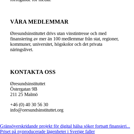
VÅRA MEDLEMMAR
Øresundsinstituttet drivs utan vinst­intresse och med
finansiering av mer än 100 medlemmar från stat, regioner,
kommuner, universitet, högskolor och det privata
näringslivet.
KONTAKTA OSS
Øresundsinstituttet
Östergatan 9B
211 25 Malmö
+46 (0) 40 30 56 30
info@oresundsinstituttet.org
Gränsöverskridande projekt för digital hälsa söker fortsatt finansieri...
Priset på nyproducerade lägenheter i Sverige faller