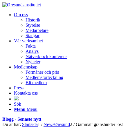
Om oss
Historik
Styrelse
Medarbetare
Stadgar
Vår verksamhet
Fakta
Analys
Nätverk och konferens
Nyheter
Medlemskap
Förmåner och pris
Medlemsförteckning
Bli medlem
Press
Kontakta oss
Sök
Menu
Menu
Blogg - Senaste nytt
Du är här:
Startsida
1
/
NewsØresund
2
/
Gammalt gränshinder löst