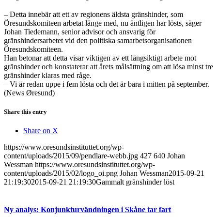
– Detta innebär att ett av regionens äldsta gränshinder, som
Öresundskomiteen arbetat länge med, nu äntligen har lösts, säger
Johan Tiedemann, senior advisor och ansvarig för
gränshindersarbetet vid den politiska samarbetsorganisationen
Öresundskomiteen.
Han betonar att detta visar viktigen av ett långsiktigt arbete mot
gränshinder och konstaterar att årets målsättning om att lösa minst tre
gränshinder klaras med råge.
– Vi är redan uppe i fem lösta och det är bara i mitten på september.
(News Øresund)
Share this entry
Share on X
https://www.oresundsinstituttet.org/wp-
content/uploads/2015/09/pendlare-webb.jpg
427
640
Johan
Wessman
https://www.oresundsinstituttet.org/wp-
content/uploads/2015/02/logo_oi.png
Johan Wessman
2015-09-21
21:19:30
2015-09-21 21:19:30
Gammalt gränshinder löst
Ny analys: Konjunkturvändningen i Skåne tar fart