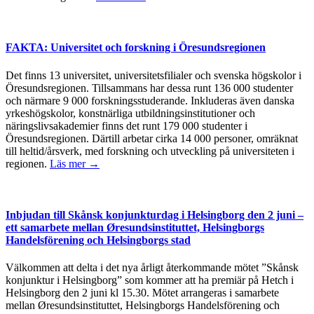
FAKTA: Universitet och forskning i Öresundsregionen
Det finns 13 universitet, universitetsfilialer och svenska högskolor i
Öresundsregionen. Tillsammans har dessa runt 136 000 studenter
och närmare 9 000 forskningsstuderande. Inkluderas även danska
yrkeshögskolor, konstnärliga utbildningsinstitutioner och
näringslivsakademier finns det runt 179 000 studenter i
Öresundsregionen. Därtill arbetar cirka 14 000 personer, omräknat
till heltid/årsverk, med forskning och utveckling på universiteten i
regionen.
Läs mer →
Inbjudan till Skånsk konjunkturdag i Helsingborg den 2 juni –
ett samarbete mellan Øresundsinstituttet, Helsingborgs
Handelsförening och Helsingborgs stad
Välkommen att delta i det nya årligt återkommande mötet ”Skånsk
konjunktur i Helsingborg” som kommer att ha premiär på Hetch i
Helsingborg den 2 juni kl 15.30. Mötet arrangeras i samarbete
mellan Øresundsinstituttet, Helsingborgs Handelsförening och