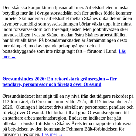
Den skånska konjunkturen ljusnar allt mer. Arbetslösheten minskar
betydligt mer än i övriga storstadslän och fler utrikes födda kommer
i arbete. Skillnaderna i arbetslöshet mellan Skånes olika delområden
krymper samtidigt som sysselsättningen börjar växla upp, inte minst
inom försvarssektorn och företagstjänster. Men jobbtillväxten sker
huvudsakligen i västra Skåne, medan östra Skånes arbetstillfällen
har blivit allt färre. På bostadsmarknaden är återhämtningen desto
mer dämpad, med avtagande prisuppgångar och ett
bostadsbyggande som inte riktigt tagit fart – förutom i Lund.
Läs
mer →
Øresundsindex 2026: En rekordstark gränsregion – fler
pendlare, personresor och företag över Öresund
Øresundsindexet har stigit till en ny nivå från det tidigare rekordet på
112 förra året, då Øresundsbron fyllde 25 år, till 115 indexenheter år
2026. Ökningen i indexet drivs särskilt av personresor, pendlare och
företag över Öresund. Det bidrar till att göra Öresundsregionen till
en starkare arbetsmarknadsregion. Endast en indikator har gått
tillbaka – danska fritidshus i Skåne. Årets tema i rapporten fokuserar
på betydelsen av den kommande Fehmarn Bält-förbindelsen för
turismen i regionen.
Läs mer →