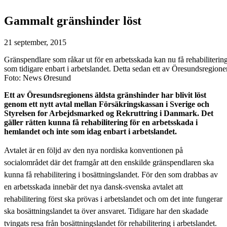
Gammalt gränshinder löst
21 september, 2015
Gränspendlare som råkar ut för en arbetsskada kan nu få rehabilitering i
som tidigare enbart i arbetslandet. Detta sedan ett av Öresundsregionen
Foto: News Øresund
Ett av Öresundsregionens äldsta gränshinder har blivit löst
genom ett nytt avtal mellan Försäkringskassan i Sverige och
Styrelsen for Arbejdsmarked og Rekruttring i Danmark. Det
gäller rätten kunna få rehabilitering för en arbetsskada i
hemlandet och inte som idag enbart i arbetslandet.
Avtalet är en följd av den nya nordiska konventionen på
socialområdet där det framgår att den enskilde gränspendlaren ska
kunna få rehabilitering i bosättningslandet. För den som drabbas av
en arbetsskada innebär det nya dansk-svenska avtalet att
rehabilitering först ska prövas i arbetslandet och om det inte fungerar
ska bosättningslandet ta över ansvaret. Tidigare har den skadade
tvingats resa från bosättningslandet för rehabilitering i arbetslandet.