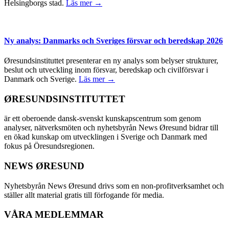
Helsingborgs stad.
Läs mer →
Ny analys: Danmarks och Sveriges försvar och beredskap 2026
Øresundsinstituttet presenterar en ny analys som belyser strukturer,
beslut och utveckling inom försvar, beredskap och civilförsvar i
Danmark och Sverige.
Läs mer →
ØRESUNDSINSTITUTTET
är ett oberoende dansk-svenskt kunskapscentrum som genom
analyser, nätverksmöten och nyhetsbyrån News Øresund bidrar till
en ökad kunskap om utvecklingen i Sverige och Danmark med
fokus på Öresundsregionen.
NEWS ØRESUND
Nyhetsbyrån News Øresund drivs som en non-profitverksamhet och
ställer allt material gratis till förfogande för media.
VÅRA MEDLEMMAR