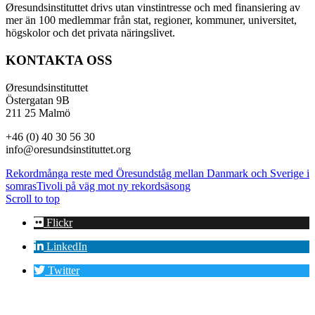
Øresundsinstituttet drivs utan vinst­intresse och med finansiering av
mer än 100 medlemmar från stat, regioner, kommuner, universitet,
högskolor och det privata näringslivet.
KONTAKTA OSS
Øresundsinstituttet
Östergatan 9B
211 25 Malmö
+46 (0) 40 30 56 30
info@oresundsinstituttet.org
Rekordmånga reste med Öresundståg mellan Danmark och Sverige i
somras
Tivoli på väg mot ny rekordsäsong
Scroll to top
Flickr
LinkedIn
Twitter