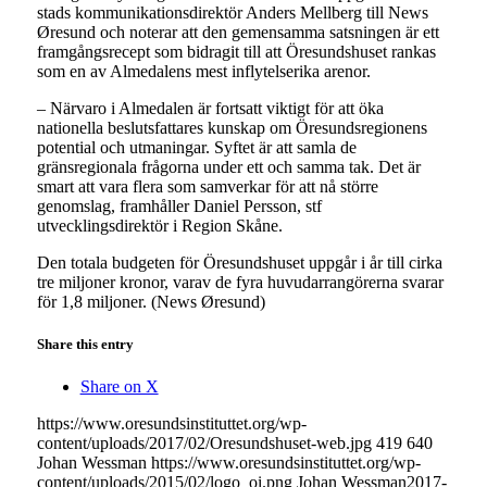
stads kommunikationsdirektör Anders Mellberg till News
Øresund och noterar att den gemensamma satsningen är ett
framgångsrecept som bidragit till att Öresundshuset rankas
som en av Almedalens mest inflytelserika arenor.
– Närvaro i Almedalen är fortsatt viktigt för att öka
nationella beslutsfattares kunskap om Öresundsregionens
potential och utmaningar. Syftet är att samla de
gränsregionala frågorna under ett och samma tak. Det är
smart att vara flera som samverkar för att nå större
genomslag, framhåller Daniel Persson, stf
utvecklingsdirektör i Region Skåne.
Den totala budgeten för Öresundshuset uppgår i år till cirka
tre miljoner kronor, varav de fyra huvudarrangörerna svarar
för 1,8 miljoner. (News Øresund)
Share this entry
Share on X
https://www.oresundsinstituttet.org/wp-
content/uploads/2017/02/Oresundshuset-web.jpg
419
640
Johan Wessman
https://www.oresundsinstituttet.org/wp-
content/uploads/2015/02/logo_oi.png
Johan Wessman
2017-