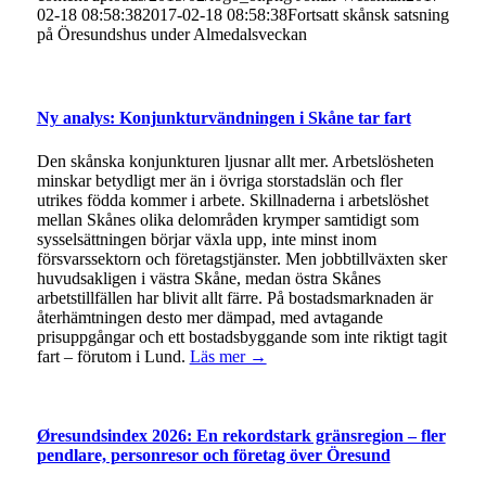
02-18 08:58:38
2017-02-18 08:58:38
Fortsatt skånsk satsning
på Öresundshus under Almedalsveckan
Ny analys: Konjunkturvändningen i Skåne tar fart
Den skånska konjunkturen ljusnar allt mer. Arbetslösheten
minskar betydligt mer än i övriga storstadslän och fler
utrikes födda kommer i arbete. Skillnaderna i arbetslöshet
mellan Skånes olika delområden krymper samtidigt som
sysselsättningen börjar växla upp, inte minst inom
försvarssektorn och företagstjänster. Men jobbtillväxten sker
huvudsakligen i västra Skåne, medan östra Skånes
arbetstillfällen har blivit allt färre. På bostadsmarknaden är
återhämtningen desto mer dämpad, med avtagande
prisuppgångar och ett bostadsbyggande som inte riktigt tagit
fart – förutom i Lund.
Läs mer →
Øresundsindex 2026: En rekordstark gränsregion – fler
pendlare, personresor och företag över Öresund