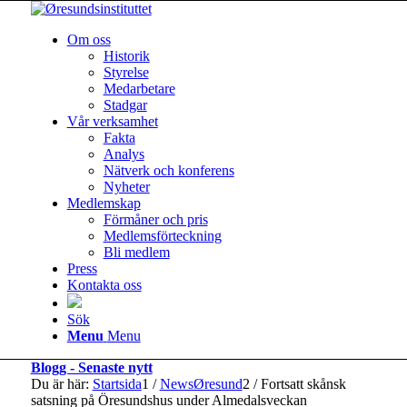
Om oss
Historik
Styrelse
Medarbetare
Stadgar
Vår verksamhet
Fakta
Analys
Nätverk och konferens
Nyheter
Medlemskap
Förmåner och pris
Medlemsförteckning
Bli medlem
Press
Kontakta oss
Sök
Menu
Menu
Blogg - Senaste nytt
Du är här:
Startsida
1
/
NewsØresund
2
/
Fortsatt skånsk
satsning på Öresundshus under Almedalsveckan