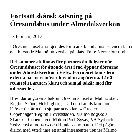
Fortsatt skånsk satsning på
Öresundshus under Almedalsveckan
18 februari, 2017
I Öresundshuset arrangerades förra året bland annat science slam 
och blivande Malmö universitet på plats. Foto: News Øresund
Det kommer att finnas fler partners än tidigare när
Öresundshuset för åttonde året i rad öppnar dörrarna
under Almedalsveckan i Visby. Förra året fanns fem
externa partners utöver huvudarrangörerna. I år är
redan sju partners klara och samtal pågår med fler
intressenter.
Huvudarrangörerna bakom Öresundshuset är Malmö stad,
Region Skåne, Helsingborgs stad och Lunds kommun.
Utöver det är redan sju partners klara – Greater
Copenhagen/Region Hovedstaden, Malmö högskola,
Skanska, Copenhagen Malmö Port, Sysav, VA Syd och
Sydsvenska Industri- och Handelskammaren. Det pågår
dialog med ytterligare ett antal intressenter uppger Malmö