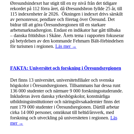
Øresundsindexet har stigit till en ny nivå från det tidigare
rekordet på 112 förra året, då Øresundsbron fyllde 25 år, till
115 indexenheter år 2026. Ökningen i indexet drivs särskilt
av personresor, pendlare och företag över Öresund. Det
bidrar till att göra Öresundsregionen till en starkare
arbetsmarknadsregion. Endast en indikator har gått tillbaka
– danska fritidshus i Skåne. Årets tema i rapporten fokuserar
på betydelsen av den kommande Fehmarn Bält-förbindelsen
för turismen i regionen.
Läs mer →
FAKTA: Universitet och forskning i Öresundsregionen
Det finns 13 universitet, universitetsfilialer och svenska
högskolor i Öresundsregionen. Tillsammans har dessa runt
136 000 studenter och närmare 9 000 forskningsstuderande.
Inkluderas även danska yrkeshögskolor, konstnärliga
utbildningsinstitutioner och näringslivsakademier finns det
runt 179 000 studenter i Öresundsregionen. Därtill arbetar
cirka 14 000 personer, omräknat till heltid/årsverk, med
forskning och utveckling på universiteten i regionen.
Läs
mer →