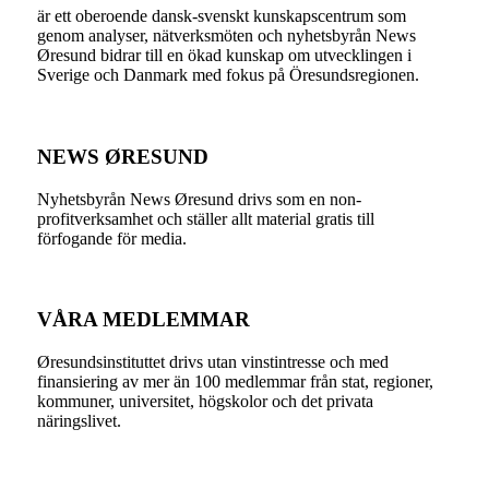
är ett oberoende dansk-svenskt kunskapscentrum som
genom analyser, nätverksmöten och nyhetsbyrån News
Øresund bidrar till en ökad kunskap om utvecklingen i
Sverige och Danmark med fokus på Öresundsregionen.
NEWS ØRESUND
Nyhetsbyrån News Øresund drivs som en non-
profitverksamhet och ställer allt material gratis till
förfogande för media.
VÅRA MEDLEMMAR
Øresundsinstituttet drivs utan vinst­intresse och med
finansiering av mer än 100 medlemmar från stat, regioner,
kommuner, universitet, högskolor och det privata
näringslivet.