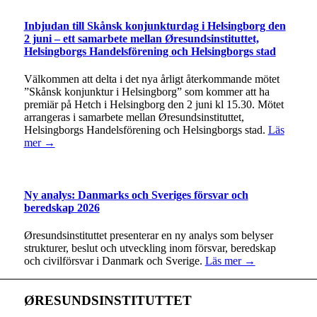
Inbjudan till Skånsk konjunkturdag i Helsingborg den
2 juni – ett samarbete mellan Øresundsinstituttet,
Helsingborgs Handelsförening och Helsingborgs stad
Välkommen att delta i det nya årligt återkommande mötet
”Skånsk konjunktur i Helsingborg” som kommer att ha
premiär på Hetch i Helsingborg den 2 juni kl 15.30. Mötet
arrangeras i samarbete mellan Øresundsinstituttet,
Helsingborgs Handelsförening och Helsingborgs stad.
Läs
mer →
Ny analys: Danmarks och Sveriges försvar och
beredskap 2026
Øresundsinstituttet presenterar en ny analys som belyser
strukturer, beslut och utveckling inom försvar, beredskap
och civilförsvar i Danmark och Sverige.
Läs mer →
ØRESUNDSINSTITUTTET