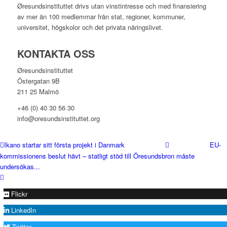
Øresundsinstituttet drivs utan vinst­intresse och med finansiering
av mer än 100 medlemmar från stat, regioner, kommuner,
universitet, högskolor och det privata näringslivet.
KONTAKTA OSS
Øresundsinstituttet
Östergatan 9B
211 25 Malmö
+46 (0) 40 30 56 30
info@oresundsinstituttet.org
Ikano startar sitt första projekt i Danmark
EU-
kommissionens beslut hävt – statligt stöd till Öresundsbron måste
undersökas...
Flickr
LinkedIn
Twitter