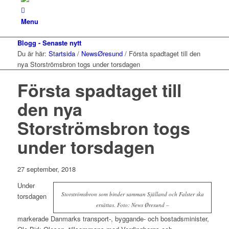
Menu
Blogg - Senaste nytt
Du är här:
Startsida
/
NewsØresund
/
Första spadtaget till den
nya Storströmsbron togs under torsdagen
Första spadtaget till
den nya
Storströmsbron togs
under torsdagen
27 september, 2018
Under
Storströmsbron som binder samman Själland och Falster ska
torsdagen
ersättas. Foto: News Øresund –
markerade Danmarks transport-, byggande- och bostadsminister,