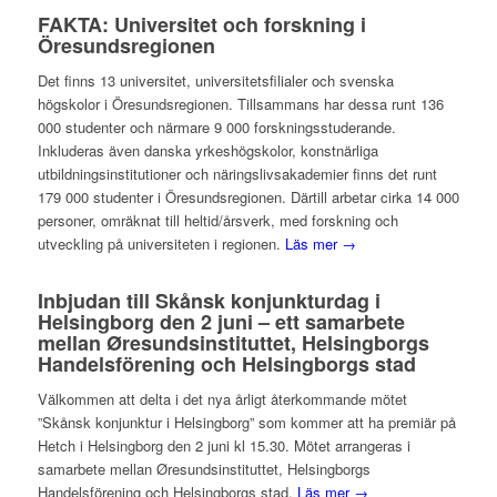
FAKTA: Universitet och forskning i
Öresundsregionen
Det finns 13 universitet, universitetsfilialer och svenska
högskolor i Öresundsregionen. Tillsammans har dessa runt 136
000 studenter och närmare 9 000 forskningsstuderande.
Inkluderas även danska yrkeshögskolor, konstnärliga
utbildningsinstitutioner och näringslivsakademier finns det runt
179 000 studenter i Öresundsregionen. Därtill arbetar cirka 14 000
personer, omräknat till heltid/årsverk, med forskning och
utveckling på universiteten i regionen.
Läs mer →
Inbjudan till Skånsk konjunkturdag i
Helsingborg den 2 juni – ett samarbete
mellan Øresundsinstituttet, Helsingborgs
Handelsförening och Helsingborgs stad
Välkommen att delta i det nya årligt återkommande mötet
”Skånsk konjunktur i Helsingborg” som kommer att ha premiär på
Hetch i Helsingborg den 2 juni kl 15.30. Mötet arrangeras i
samarbete mellan Øresundsinstituttet, Helsingborgs
Handelsförening och Helsingborgs stad.
Läs mer →