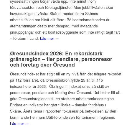
sysselsättningen börjar växla upp, inte minst inom
försvarssektorn och företagstjänster. Men jobbtillväxten sker
huvudsakligen i västra Skåne, medan östra Skånes
arbetstillfällen har blivit allt färre. På bostadsmarknaden är
återhämtningen desto mer dämpad, med avtagande
prisuppgångar och ett bostadsbyggande som inte riktigt tagit fart
– förutom i Lund.
Läs mer →
Øresundsindex 2026: En rekordstark
gränsregion – fler pendlare, personresor
och företag över Öresund
Øresundsindexet har stigit till en ny nivå från det tidigare rekordet
på 112 förra året, då Øresundsbron fyllde 25 år, till 115
indexenheter år 2026. Ökningen i indexet drivs särskilt av
personresor, pendlare och företag över Öresund. Det bidrar till att
göra Öresundsregionen till en starkare arbetsmarknadsregion.
Endast en indikator har gått tillbaka – danska fritidshus i
Skåne. Årets tema i rapporten fokuserar på betydelsen av den
kommande Fehmarn Bält-förbindelsen för turismen i regionen.
Läs mer →