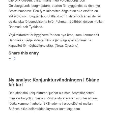
Ole Birk Olesen, tillsammans med Vordingborgs och
Guldborgsunds borgmästare, starten för byggandet av den nya
Storströmsbron. Den fyra kilometer långa bron ska ersätta en
äldre bro som bygger ihop Själland och Falster och är en del av
de danska förberedelserna inför Fehmarn Bältförbindelsen mellan
Danmark och Tyskland.
Vejdirektoratet är byggherre för den nya bron, som kommer bli
Danmarks tredje största. Brons järnvägsspår kommer ha
kapacitet för höghastighetståg. (News Øresund)
Share this entry
Ny analys: Konjunkturvändningen i Skåne
tar fart
Den skånska konjunkturen ljusnar allt mer. Arbetslösheten
minskar betydligt mer än i övriga storstadslän och fler utrikes
födda kommer i arbete. Skillnaderna i arbetslöshet mellan
Skånes olika delområden krymper samtidigt som