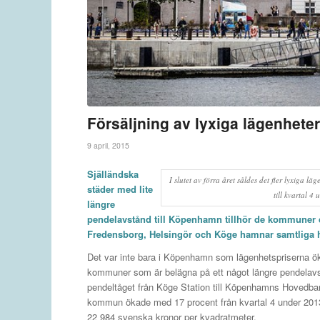
Försäljning av lyxiga lägenheter
9 april, 2015
Själländska
I slutet av förra året såldes det fler lyxiga lä
städer med lite
till kvartal 
längre
pendelavstånd till Köpenhamn tillhör de kommuner dä
Fredensborg, Helsingör och Köge hamnar samtliga 
Det var inte bara i Köpenhamn som lägenhetspriserna öka
kommuner som är belägna på ett något längre pendelavs
pendeltåget från Köge Station till Köpenhamns Hovedbaneg
kommun ökade med 17 procent från kvartal 4 under 2013 t
22 984 svenska kronor per kvadratmeter.