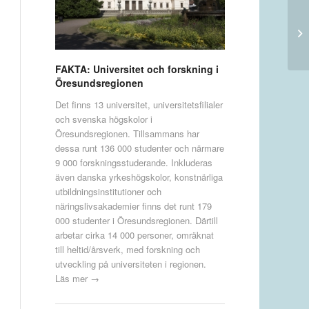
FAKTA: Universitet och forskning i
Öresundsregionen
Det finns 13 universitet, universitetsfilialer
och svenska högskolor i
Öresundsregionen. Tillsammans har
dessa runt 136 000 studenter och närmare
9 000 forskningsstuderande. Inkluderas
även danska yrkeshögskolor, konstnärliga
utbildningsinstitutioner och
näringslivsakademier finns det runt 179
000 studenter i Öresundsregionen. Därtill
arbetar cirka 14 000 personer, omräknat
till heltid/årsverk, med forskning och
utveckling på universiteten i regionen.
Läs mer →