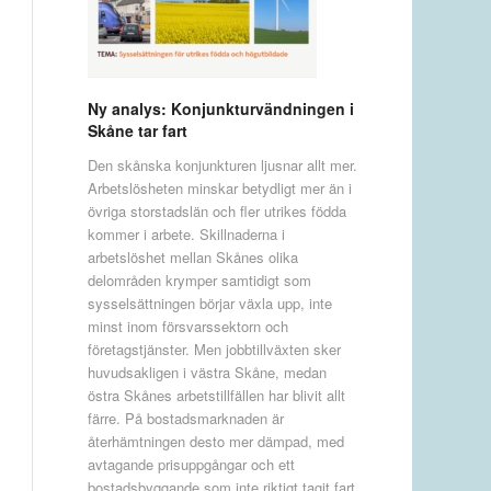
Ny analys: Konjunkturvändningen i
Skåne tar fart
Den skånska konjunkturen ljusnar allt mer.
Arbetslösheten minskar betydligt mer än i
övriga storstadslän och fler utrikes födda
kommer i arbete. Skillnaderna i
arbetslöshet mellan Skånes olika
delområden krymper samtidigt som
sysselsättningen börjar växla upp, inte
minst inom försvarssektorn och
företagstjänster. Men jobbtillväxten sker
huvudsakligen i västra Skåne, medan
östra Skånes arbetstillfällen har blivit allt
färre. På bostadsmarknaden är
återhämtningen desto mer dämpad, med
avtagande prisuppgångar och ett
bostadsbyggande som inte riktigt tagit fart