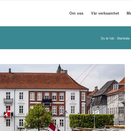
Om oss
Vår verksamhet
M
Du är här:
Startsida