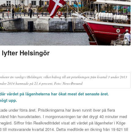
 lyfter Helsingör
genheter än vanligt i Helslingör, vilket bidrog till att prisökningen från kvartal 3 under 2013
4 under 2014 hamnade på 21,4 procent. Foto: News Øresund
r värdet på lägenheterna har ökat mest det senaste året.
högt upp.
de under förra året. Prisökningarna har även runnit över på flera
tånd från huvudstaden. I morgonrusningen tar det drygt 40 minuter med
ård. Siffror från Realkreditrådet visat att värdet på lägenheter i Köge
ill motsvarande kvartal 2014. Detta medförde en ökning från 19 621 till