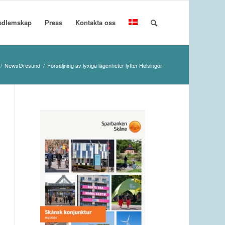
edlemskap
Press
Kontakta oss
/
NewsØresund
/
Försäljning av lyxiga lägenheter lyfter Helsingör