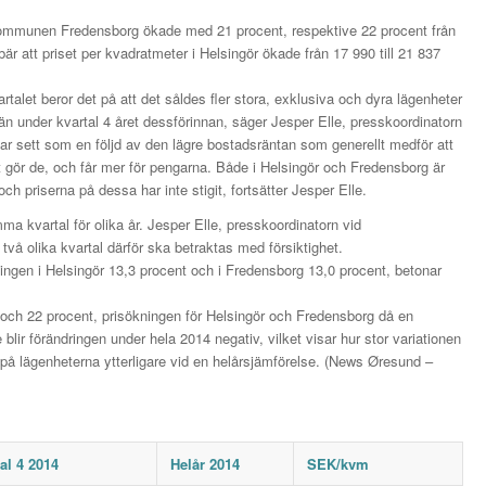
ommunen Fredensborg ökade med 21 procent, respektive 22 procent från
ebär att priset per kvadratmeter i Helsingör ökade från 17 990 till 21 837
rtalet beror det på att det såldes fler stora, exklusiva och dyra lägenheter
än under kvartal 4 året dessförinnan, säger Jesper Elle, presskoordinatorn
ar sett som en följd av den lägre bostadsräntan som generellt medför att
 gör de, och får mer för pengarna. Både i Helsingör och Fredensborg är
och priserna på dessa har inte stigit, fortsätter Jesper Elle.
 kvartal för olika år. Jesper Elle, presskoordinatorn vid
två olika kvartal därför ska betraktas med försiktighet.
ngen i Helsingör 13,3 procent och i Fredensborg 13,0 procent, betonar
och 22 procent, prisökningen för Helsingör och Fredensborg då en
blir förändringen under hela 2014 negativ, vilket visar hur stor variationen
på lägenheterna ytterligare vid en helårsjämförelse. (News Øresund –
tal 4 2014
Helår 2014
SEK/kvm