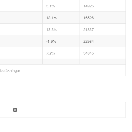
5,1%
14925
13,1%
16526
13,3%
21837
-1,9%
22984
7,2%
34845
 beräkningar