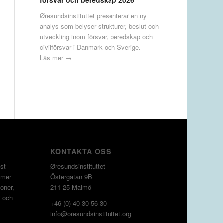
försvar och beredskap 2026
Øresundsinstituttet presenterar en ny
analys som belyser strukturer, beslut och
utveckling inom försvar, beredskap och
civilförsvar i Danmark och Sverige.
Läs mer →
KONTAKTA OSS
st­
Øresundsinstituttet
 mer
Östergatan 9B
oner,
211 25 Malmö
r och
+46 (0) 40 30 56 30
info@oresundsinstituttet.org