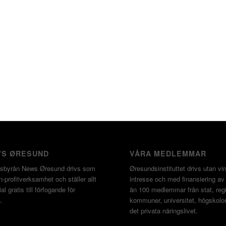
S ØRESUND
VÅRA MEDLEMMAR
sbyrån News Øresund drivs som
Øresundsinstituttet drivs utan vin
-profitverksamhet och ställer allt
intresse och med finansiering av
al gratis till förfogande för
än 100 medlemmar från stat, regi
.
kommuner, universitet, högskolo
det privata näringslivet.