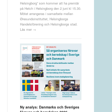
Helsingborg” som kommer att ha premiär
på Hetch i Helsingborg den 2 juni kl 15.30.
Mötet arrangeras i samarbete mellan
Øresundsinstituttet, Helsingborgs
Handelsförening och Helsingborgs stad.
Läs mer →
Ny analys: Danmarks och Sveriges