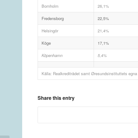
Bornholm
26,1%
Fredensborg
22,5%
Helsingör
21,4%
Köge
17,1%
Köpenhamn
5,4%
Källa: Realkreditrådet samt Øresundsinstituttets egna
Share this entry