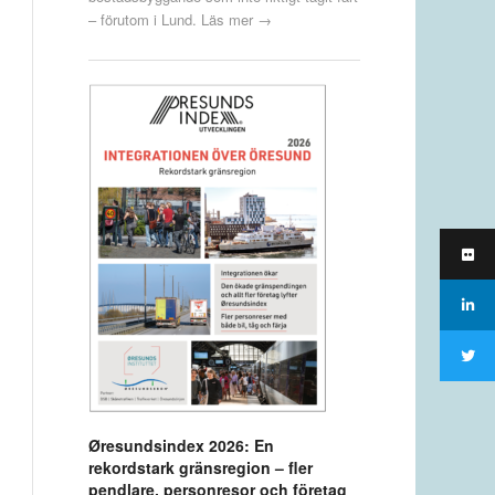
– förutom i Lund.
Läs mer →
Øresundsindex 2026: En
rekordstark gränsregion – fler
pendlare, personresor och företag