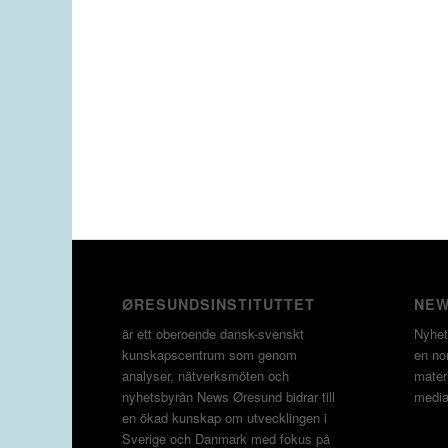
ØRESUNDSINSTITUTTET
NEW
är ett oberoende dansk-svenskt
Nyhet
kunskapscentrum som genom
en non
analyser, nätverksmöten och
materi
nyhetsbyrån News Øresund bidrar till
media
en ökad kunskap om utvecklingen i
Sverige och Danmark med fokus på