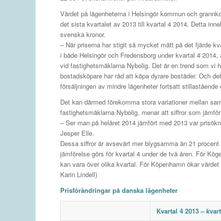
Värdet på lägenheterna i Helsingör kommun och grannk
det sista kvartalet av 2013 till kvartal 4 2014. Detta inn
svenska kronor.
– När priserna har stigit så mycket mätt på det fjärde kva
i både Helsingör och Fredensborg under kvartal 4 2014, 
vid fastighetsmäklarna Nybolig. Det är en trend som vi h
bostadsköpare har råd att köpa dyrare bostäder. Och det
försäljningen av mindre lägenheter fortsatt stillastående 
Det kan därmed förekomma stora variationer mellan samma
fastighetsmäklarna Nybolig, menar att siffror som jämför 
– Ser man på helåret 2014 jämfört med 2013 var prisökni
Jesper Elle.
Dessa siffror är avsevärt mer blygsamma än 21 procent 
jämförelse görs för kvartal 4 under de två åren. För Köge 
kan vara över olika kvartal. För Köpenhamn ökar värdet 
Karin Lindell)
Prisförändringar på danska lägenheter
Kvartal 4 2013 – kvar