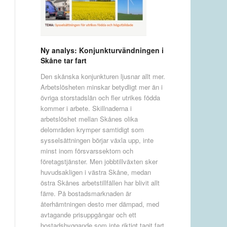
Ny analys: Konjunkturvändningen i
Skåne tar fart
Den skånska konjunkturen ljusnar allt mer.
Arbetslösheten minskar betydligt mer än i
övriga storstadslän och fler utrikes födda
kommer i arbete. Skillnaderna i
arbetslöshet mellan Skånes olika
delområden krymper samtidigt som
sysselsättningen börjar växla upp, inte
minst inom försvarssektorn och
företagstjänster. Men jobbtillväxten sker
huvudsakligen i västra Skåne, medan
östra Skånes arbetstillfällen har blivit allt
färre. På bostadsmarknaden är
återhämtningen desto mer dämpad, med
avtagande prisuppgångar och ett
bostadsbyggande som inte riktigt tagit fart