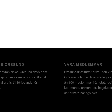
S ØRESUND
VÅRA MEDLEMMAR
sbyrån News Øresund drivs som
Øresundsinstituttet drivs utan vin
-profitverksamhet och ställer allt
intresse och med finansiering av
al gratis till förfogande för
än 100 medlemmar från stat, regi
.
kommuner, universitet, högskolo
det privata näringslivet.