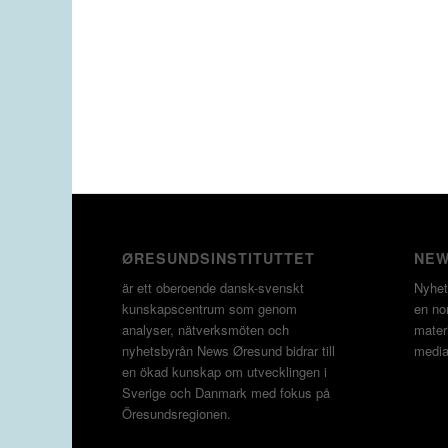
ØRESUNDSINSTITUTTET
NEW
är ett oberoende dansk-svenskt
Nyhet
kunskapscentrum som genom
en non
analyser, nätverksmöten och
materi
nyhetsbyrån News Øresund bidrar till
media
en ökad kunskap om utvecklingen i
Sverige och Danmark med fokus på
Öresundsregionen.