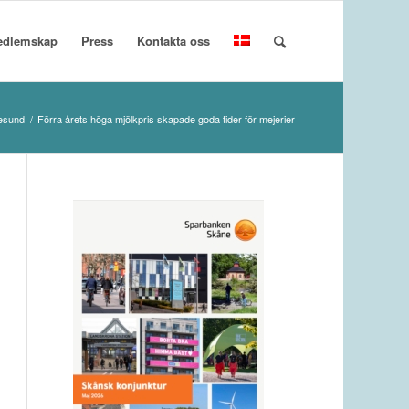
edlemskap
Press
Kontakta oss
esund
/
Förra årets höga mjölkpris skapade goda tider för mejerier