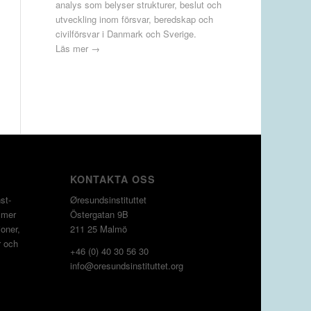
analys som belyser strukturer, beslut och
utveckling inom försvar, beredskap och
civilförsvar i Danmark och Sverige.
Läs mer →
KONTAKTA OSS
st­
Øresundsinstituttet
 mer
Östergatan 9B
oner,
211 25 Malmö
r och
+46 (0) 40 30 56 30
info@oresundsinstituttet.org