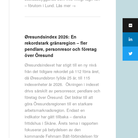
– förutom i Lund.
Läs mer →
Øresundsindex 2026: En
rekordstark gränsregion – fler
pendlare, personresor och företag
över Öresund
Øresundsindexet har stigit till en ny nivå
från det tidigare rekordet på 112 förra året,
då Øresundsbron fyllde 25 år, till 115
indexenheter år 2026. Ökningen i indexet
drivs särskilt av personresor, pendlare och
företag över Öresund. Det bidrar till att
göra Öresundsregionen till en starkare
arbetsmarknadsregion. Endast en
indikator har gått tillbaka – danska
fritidshus i Skåne. Årets tema i rapporten
fokuserar på betydelsen av den
kommande Fehmarn Bält-förbindelsen för