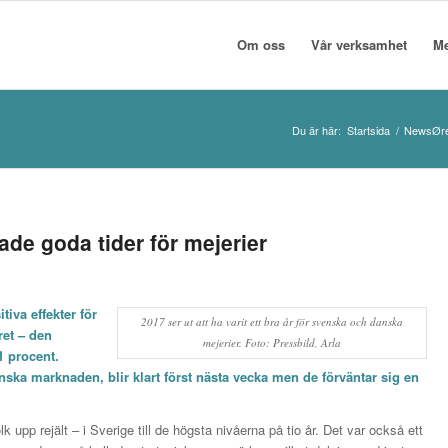
Om oss
Vår verksamhet
M
Du är här:
Startsida
/
NewsØr
ade goda tider för mejerier
iva effekter för
2017 ser ut att ha varit ett bra år för svenska och danska
ret – den
mejerier. Foto: Pressbild, Arla
1 procent.
ska marknaden, blir klart först nästa vecka men de förväntar sig en
k upp rejält – i Sverige till de högsta nivåerna på tio år. Det var också ett