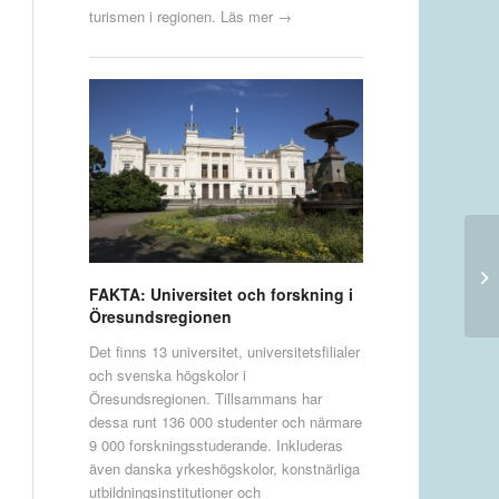
turismen i regionen.
Läs mer →
FAKTA: Universitet och forskning i
Öresundsregionen
Det finns 13 universitet, universitetsfilialer
och svenska högskolor i
Öresundsregionen. Tillsammans har
dessa runt 136 000 studenter och närmare
9 000 forskningsstuderande. Inkluderas
även danska yrkeshögskolor, konstnärliga
utbildningsinstitutioner och