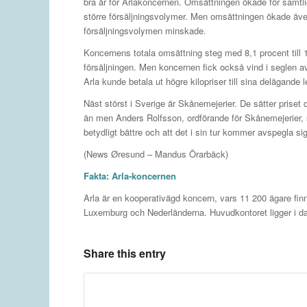
bra år för Arlakoncernen. Omsättningen ökade för samtlig
större försäljningsvolymer. Men omsättningen ökade även
försäljningsvolymen minskade.
Koncernens totala omsättning steg med 8,1 procent till 1
försäljningen. Men koncernen fick också vind i seglen av
Arla kunde betala ut högre kilopriser till sina delägande l
Näst störst i Sverige är Skånemejerier. De sätter priset d
än men Anders Rolfsson, ordförande för Skånemejerier, sä
betydligt bättre och att det i sin tur kommer avspegla s
(News Øresund – Mandus Örarbäck)
Fakta: Arla-koncernen
Arla är en kooperativägd koncern, vars 11 200 ägare finn
Luxemburg och Nederländerna. Huvudkontoret ligger i d
Share this entry