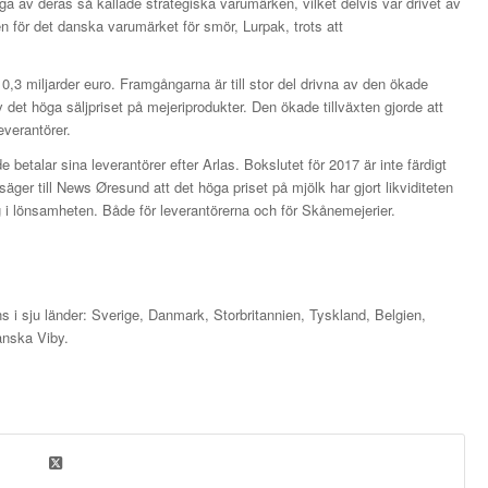
a av deras så kallade strategiska varumärken, vilket delvis var drivet av
 för det danska varumärket för smör, Lurpak, trots att
0,3 miljarder euro. Framgångarna är till stor del drivna av den ökade
 det höga säljpriset på mejeriprodukter. Den ökade tillväxten gjorde att
everantörer.
e betalar sina leverantörer efter Arlas. Bokslutet för 2017 är inte färdigt
ger till News Øresund att det höga priset på mjölk har gjort likviditeten
ig i lönsamheten. Både för leverantörerna och för Skånemejerier.
s i sju länder: Sverige, Danmark, Storbritannien, Tyskland, Belgien,
anska Viby.