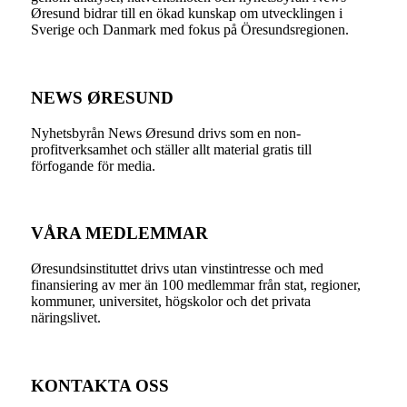
Øresund bidrar till en ökad kunskap om utvecklingen i
Sverige och Danmark med fokus på Öresundsregionen.
NEWS ØRESUND
Nyhetsbyrån News Øresund drivs som en non-
profitverksamhet och ställer allt material gratis till
förfogande för media.
VÅRA MEDLEMMAR
Øresundsinstituttet drivs utan vinst­intresse och med
finansiering av mer än 100 medlemmar från stat, regioner,
kommuner, universitet, högskolor och det privata
näringslivet.
KONTAKTA OSS