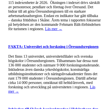
115 indexenheter år 2026. Ökningen i indexet drivs särskilt
av personresor, pendlare och företag över Öresund. Det
bidrar till att göra Öresundsregionen till en starkare
arbetsmarknadsregion. Endast en indikator har gått tillbaka
– danska fritidshus i Skåne. Årets tema i rapporten fokuserar
på betydelsen av den kommande Fehmarn Bält-förbindelsen
för turismen i regionen.
Läs mer →
FAKTA: Universitet och forskning i Öresundsregionen
Det finns 13 universitet, universitetsfilialer och svenska
högskolor i Öresundsregionen. Tillsammans har dessa runt
136 000 studenter och närmare 9 000 forskningsstuderande.
Inkluderas även danska yrkeshögskolor, konstnärliga
utbildningsinstitutioner och näringslivsakademier finns det
runt 179 000 studenter i Öresundsregionen. Därtill arbetar
cirka 14 000 personer, omräknat till heltid/årsverk, med
forskning och utveckling på universiteten i regionen.
Läs
mer →