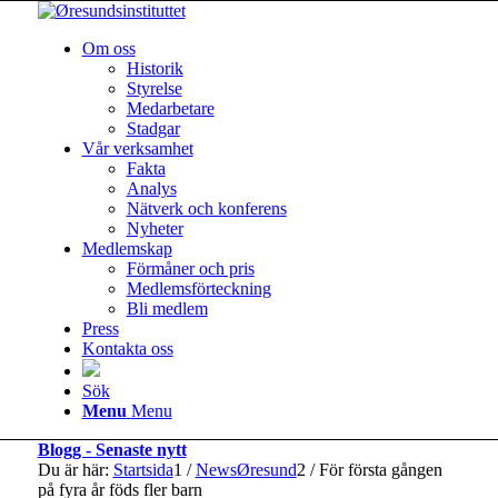
Om oss
Historik
Styrelse
Medarbetare
Stadgar
Vår verksamhet
Fakta
Analys
Nätverk och konferens
Nyheter
Medlemskap
Förmåner och pris
Medlemsförteckning
Bli medlem
Press
Kontakta oss
Sök
Menu
Menu
Blogg - Senaste nytt
Du är här:
Startsida
1
/
NewsØresund
2
/
För första gången
på fyra år föds fler barn