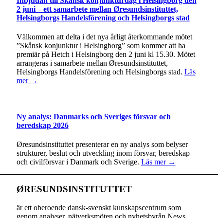
Inbjudan till Skånsk konjunkturdag i Helsingborg den
2 juni – ett samarbete mellan Øresundsinstituttet,
Helsingborgs Handelsförening och Helsingborgs stad
Välkommen att delta i det nya årligt återkommande mötet
”Skånsk konjunktur i Helsingborg” som kommer att ha
premiär på Hetch i Helsingborg den 2 juni kl 15.30. Mötet
arrangeras i samarbete mellan Øresundsinstituttet,
Helsingborgs Handelsförening och Helsingborgs stad.
Läs
mer →
Ny analys: Danmarks och Sveriges försvar och
beredskap 2026
Øresundsinstituttet presenterar en ny analys som belyser
strukturer, beslut och utveckling inom försvar, beredskap
och civilförsvar i Danmark och Sverige.
Läs mer →
ØRESUNDSINSTITUTTET
är ett oberoende dansk-svenskt kunskapscentrum som
genom analyser, nätverksmöten och nyhetsbyrån News