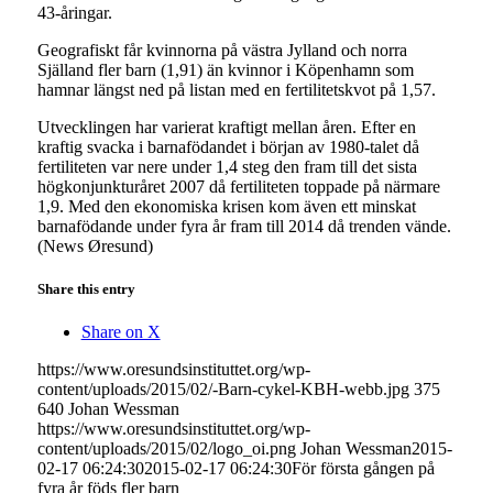
43-åringar.
Geografiskt får kvinnorna på västra Jylland och norra
Själland fler barn (1,91) än kvinnor i Köpenhamn som
hamnar längst ned på listan med en fertilitetskvot på 1,57.
Utvecklingen har varierat kraftigt mellan åren. Efter en
kraftig svacka i barnafödandet i början av 1980-talet då
fertiliteten var nere under 1,4 steg den fram till det sista
högkonjunkturåret 2007 då fertiliteten toppade på närmare
1,9. Med den ekonomiska krisen kom även ett minskat
barnafödande under fyra år fram till 2014 då trenden vände.
(News Øresund)
Share this entry
Share on X
https://www.oresundsinstituttet.org/wp-
content/uploads/2015/02/-Barn-cykel-KBH-webb.jpg
375
640
Johan Wessman
https://www.oresundsinstituttet.org/wp-
content/uploads/2015/02/logo_oi.png
Johan Wessman
2015-
02-17 06:24:30
2015-02-17 06:24:30
För första gången på
fyra år föds fler barn