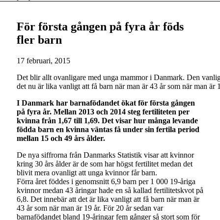
För första gången på fyra år föds
fler barn
17 februari, 2015
Det blir allt ovanligare med unga mammor i Danmark. Den vanligas
det nu är lika vanligt att få barn när man är 43 år som när man ä
I Danmark har barnafödandet ökat för första gången
på fyra år. Mellan 2013 och 2014 steg fertiliteten per
kvinna från 1,67 till 1,69. Det visar hur många levande
födda barn en kvinna väntas få under sin fertila period
mellan 15 och 49 års ålder.
De nya siffrorna från Danmarks Statistik visar att kvinnor
kring 30 års ålder är de som har högst fertilitet medan det
blivit mera ovanligt att unga kvinnor får barn.
Förra året föddes i genomsnitt 6,9 barn per 1 000 19-åriga
kvinnor medan 43 åringar hade en så kallad fertilitetskvot på
6,8. Det innebär att det är lika vanligt att få barn när man är
43 år som när man är 19 år. För 20 år sedan var
barnafödandet bland 19-åringar fem gånger så stort som för