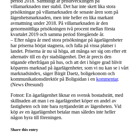
period 2018. Samtidigt är prisutvecklingen på
villamarknaden mer stabil. Det har inte skett lika stora
prisökningar på villamarknaden de senaste åren som på
lägenhetsmarknaden, men inte heller en lika markant
avmattning under 2018. På villamarknaden är den
genomsnittliga prisökningen två procent mellan första
kvartalet 2019 och samma period föregående år.
– Efter några år med stora prisökningar på ägarlägenheter
har priserna börjat stagnera, och falla på vissa platser i
landet. Priserna är nu så höga, att många ser sig om efter ett
alternativ till en dyr stadslägenhet. Det är precis den
stigande efterfrågan på hus, och att det i högre grad blivit
köparens marknad på ägarlägenheter, som vi nu kan se i vårt
marknadsindex, säger Birgit Daetz, boligekonom och
kommunikationsdirektör på Boligsidan i en
kommentar
.
(News Øresund)
Fotnot: En ägarlägenhet liknar en svensk bostadsrätt, med
skillnaden att man i en ägarlägenhet köper en andel av
fastigheten och inte bara nyttjanderätt av lägenheten. Vid
köp av en ägarlägenhet betalar man således inte heller
någon hyra till föreningen.
Share this entry