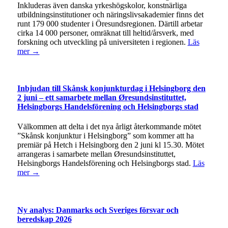
Inkluderas även danska yrkeshögskolor, konstnärliga
utbildningsinstitutioner och näringslivsakademier finns det
runt 179 000 studenter i Öresundsregionen. Därtill arbetar
cirka 14 000 personer, omräknat till heltid/årsverk, med
forskning och utveckling på universiteten i regionen.
Läs
mer →
Inbjudan till Skånsk konjunkturdag i Helsingborg den
2 juni – ett samarbete mellan Øresundsinstituttet,
Helsingborgs Handelsförening och Helsingborgs stad
Välkommen att delta i det nya årligt återkommande mötet
”Skånsk konjunktur i Helsingborg” som kommer att ha
premiär på Hetch i Helsingborg den 2 juni kl 15.30. Mötet
arrangeras i samarbete mellan Øresundsinstituttet,
Helsingborgs Handelsförening och Helsingborgs stad.
Läs
mer →
Ny analys: Danmarks och Sveriges försvar och
beredskap 2026