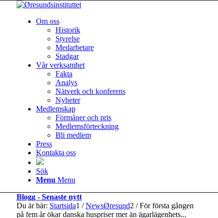
Om oss
Historik
Styrelse
Medarbetare
Stadgar
Vår verksamhet
Fakta
Analys
Nätverk och konferens
Nyheter
Medlemskap
Förmåner och pris
Medlemsförteckning
Bli medlem
Press
Kontakta oss
Sök
Menu
Menu
Blogg - Senaste nytt
Du är här:
Startsida
1
/
NewsØresund
2
/
För första gången
på fem år ökar danska huspriser mer än ägarlägenhets...