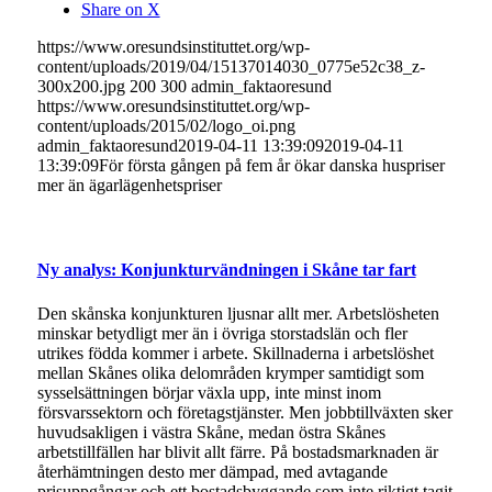
Share on X
https://www.oresundsinstituttet.org/wp-
content/uploads/2019/04/15137014030_0775e52c38_z-
300x200.jpg
200
300
admin_faktaoresund
https://www.oresundsinstituttet.org/wp-
content/uploads/2015/02/logo_oi.png
admin_faktaoresund
2019-04-11 13:39:09
2019-04-11
13:39:09
För första gången på fem år ökar danska huspriser
mer än ägarlägenhetspriser
Ny analys: Konjunkturvändningen i Skåne tar fart
Den skånska konjunkturen ljusnar allt mer. Arbetslösheten
minskar betydligt mer än i övriga storstadslän och fler
utrikes födda kommer i arbete. Skillnaderna i arbetslöshet
mellan Skånes olika delområden krymper samtidigt som
sysselsättningen börjar växla upp, inte minst inom
försvarssektorn och företagstjänster. Men jobbtillväxten sker
huvudsakligen i västra Skåne, medan östra Skånes
arbetstillfällen har blivit allt färre. På bostadsmarknaden är
återhämtningen desto mer dämpad, med avtagande
prisuppgångar och ett bostadsbyggande som inte riktigt tagit