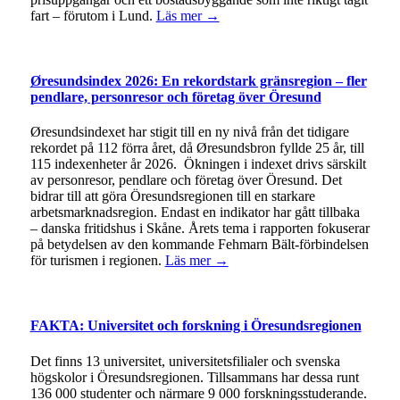
fart – förutom i Lund.
Läs mer →
Øresundsindex 2026: En rekordstark gränsregion – fler
pendlare, personresor och företag över Öresund
Øresundsindexet har stigit till en ny nivå från det tidigare
rekordet på 112 förra året, då Øresundsbron fyllde 25 år, till
115 indexenheter år 2026. Ökningen i indexet drivs särskilt
av personresor, pendlare och företag över Öresund. Det
bidrar till att göra Öresundsregionen till en starkare
arbetsmarknadsregion. Endast en indikator har gått tillbaka
– danska fritidshus i Skåne. Årets tema i rapporten fokuserar
på betydelsen av den kommande Fehmarn Bält-förbindelsen
för turismen i regionen.
Läs mer →
FAKTA: Universitet och forskning i Öresundsregionen
Det finns 13 universitet, universitetsfilialer och svenska
högskolor i Öresundsregionen. Tillsammans har dessa runt
136 000 studenter och närmare 9 000 forskningsstuderande.