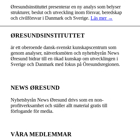
Øresundsinstituttet presenterar en ny analys som belyser
strukturer, beslut och utveckling inom försvar, beredskap
och civilförsvar i Danmark och Sverige.
Läs mer →
ØRESUNDSINSTITUTTET
är ett oberoende dansk-svenskt kunskapscentrum som
genom analyser, nätverksmöten och nyhetsbyrån News
Øresund bidrar till en ökad kunskap om utvecklingen i
Sverige och Danmark med fokus på Öresundsregionen.
NEWS ØRESUND
Nyhetsbyrån News Øresund drivs som en non-
profitverksamhet och ställer allt material gratis till
förfogande för media.
VÅRA MEDLEMMAR