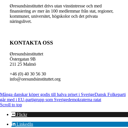
Øresundsinstituttet drivs utan vinst­intresse och med
finansiering av mer än 100 medlemmar från stat, regioner,
kommuner, universitet, högskolor och det privata
näringslivet.
KONTAKTA OSS
Øresundsinstituttet
Östergatan 9B
211 25 Malmö
+46 (0) 40 30 56 30
info@oresundsinstituttet.org
Många danskar köper godis till halva priset i Sverige
Dansk Folkeparti
går med i EU-partigrupp som Sverigedemokraterna ratat
Scroll to top
Flickr
LinkedIn