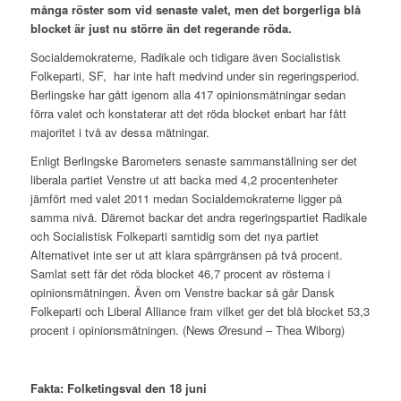
många röster som vid senaste valet, men det borgerliga blå
blocket är just nu större än det regerande röda.
Socialdemokraterne, Radikale och tidigare även Socialistisk
Folkeparti, SF, har inte haft medvind under sin regeringsperiod.
Berlingske har gått igenom alla 417 opinionsmätningar sedan
förra valet och konstaterar att det röda blocket enbart har fått
majoritet i två av dessa mätningar.
Enligt Berlingske Barometers senaste sammanställning ser det
liberala partiet Venstre ut att backa med 4,2 procentenheter
jämfört med valet 2011 medan Socialdemokraterne ligger på
samma nivå. Däremot backar det andra regeringspartiet Radikale
och Socialistisk Folkeparti samtidig som det nya partiet
Alternativet inte ser ut att klara spärrgränsen på två procent.
Samlat sett får det röda blocket 46,7 procent av rösterna i
opinionsmätningen. Även om Venstre backar så går Dansk
Folkeparti och Liberal Alliance fram vilket ger det blå blocket 53,3
procent i opinionsmätningen. (News Øresund – Thea Wiborg)
Fakta: Folketingsval den 18 juni