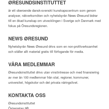
ØRESUNDSINSTITUTTET
är ett oberoende dansk-svenskt kunskapscentrum som genom
analyser, nätverksmöten och nyhetsbyrån News Øresund bidrar
till en ökad kunskap om utvecklingen i Sverige och Danmark med
fokus på Öresundsregionen.
NEWS ØRESUND
Nyhetsbyrån News Øresund drivs som en non-profitverksamhet
och ställer allt material gratis till förfogande för media.
VÅRA MEDLEMMAR
Øresundsinstituttet drivs utan vinst­intresse och med finansiering
av mer än 100 medlemmar från stat, regioner, kommuner,
universitet, högskolor och det privata näringslivet.
KONTAKTA OSS
Øresundsinstituttet
Östergatan 9B