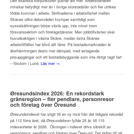
Den skånska konjunkturen ljusnar allt mer. Arbetslösheten
minskar betydligt mer än i övriga storstadslän och fler utrikes
födda kommer i arbete. Skillnaderna i arbetslöshet mellan
Skånes olika delområden krymper samtidigt som
sysselsättningen börjar växla upp, inte minst inom
försvarssektorn och företagstjänster. Men jobbtillväxten sker
huvudsakligen i västra Skåne, medan östra Skånes
arbetstillfällen har blivit allt färre. På bostadsmarknaden är
återhämtningen desto mer dämpad, med avtagande
prisuppgångar och ett bostadsbyggande som inte riktigt tagit fart
– förutom i Lund.
Läs mer →
Øresundsindex 2026: En rekordstark
gränsregion – fler pendlare, personresor
och företag över Öresund
Øresundsindexet har stigit till en ny nivå från det tidigare rekordet
på 112 förra året, då Øresundsbron fyllde 25 år, till 115
indexenheter år 2026. Ökningen i indexet drivs särskilt av
personresor, pendlare och företag över Öresund. Det bidrar till att