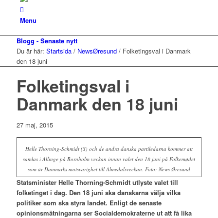
Menu
Blogg - Senaste nytt
Du är här:
Startsida
/
NewsØresund
/
Folketingsval i Danmark
den 18 juni
Folketingsval i
Danmark den 18 juni
27 maj, 2015
Helle Thorning-Schmidt (S) och de andra danska partiledarna kommer att
samlas i Allinge på Bornholm veckan innan valet den 18 juni på Folkemødet
som är Danmarks motsvarighet till Almedalsveckan. Foto: News Øresund
Statsminister Helle Thorning-Schmidt utlyste valet till
folketinget i dag. Den 18 juni ska danskarna välja vilka
politiker som ska styra landet. Enligt de senaste
opinionsmätningarna ser Socialdemokraterne ut att få lika