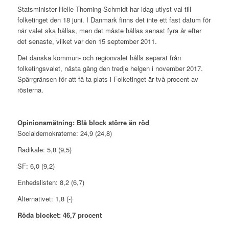
Statsminister Helle Thorning-Schmidt har idag utlyst val till
folketinget den 18 juni. I Danmark finns det inte ett fast datum för
när valet ska hållas, men det måste hållas senast fyra år efter
det senaste, vilket var den 15 september 2011.
Det danska kommun- och regionvalet hålls separat från
folketingsvalet, nästa gång den tredje helgen i november 2017.
Spärrgränsen för att få ta plats i Folketinget är två procent av
rösterna.
Opinionsmätning: Blå block större än röd
Socialdemokraterne: 24,9 (24,8)
Radikale: 5,8 (9,5)
SF: 6,0 (9,2)
Enhedslisten: 8,2 (6,7)
Alternativet: 1,8 (-)
Röda blocket: 46,7 procent