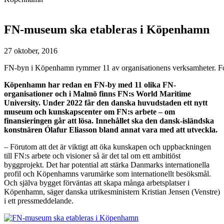
FN-museum ska etableras i Köpenhamn
27 oktober, 2016
FN-byn i Köpenhamn rymmer 11 av organisationens verksamheter. 
Köpenhamn har redan en FN-by med 11 olika FN-
organisationer och i Malmö finns FN:s World Maritime
University. Under 2022 får den danska huvudstaden ett nytt
museum och kunskapscenter om FN:s arbete – om
finansieringen går att lösa. Innehållet ska den dansk-isländska
konstnären Ólafur Eliasson bland annat vara med att utveckla.
– Förutom att det är viktigt att öka kunskapen och uppbackningen
till FN:s arbete och visioner så är det tal om ett ambitiöst
byggprojekt. Det har potential att stärka Danmarks internationella
profil och Köpenhamns varumärke som internationellt besöksmål.
Och själva bygget förväntas att skapa många arbetsplatser i
Köpenhamn, säger danska utrikesministern Kristian Jensen (Venstre)
i ett pressmeddelande.