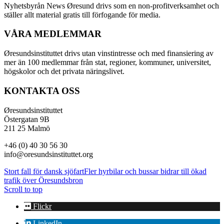
Nyhetsbyrån News Øresund drivs som en non-profitverksamhet och
ställer allt material gratis till förfogande för media.
VÅRA MEDLEMMAR
Øresundsinstituttet drivs utan vinst­intresse och med finansiering av
mer än 100 medlemmar från stat, regioner, kommuner, universitet,
högskolor och det privata näringslivet.
KONTAKTA OSS
Øresundsinstituttet
Östergatan 9B
211 25 Malmö
+46 (0) 40 30 56 30
info@oresundsinstituttet.org
Stort fall för dansk sjöfart
Fler hyrbilar och bussar bidrar till ökad
trafik över Öresundsbron
Scroll to top
Flickr
LinkedIn