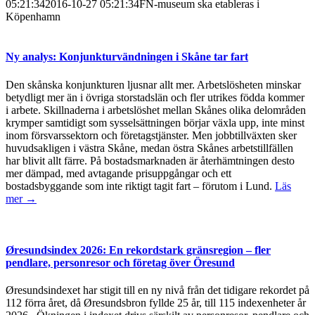
05:21:34
2016-10-27 05:21:34
FN-museum ska etableras i
Köpenhamn
Ny analys: Konjunkturvändningen i Skåne tar fart
Den skånska konjunkturen ljusnar allt mer. Arbetslösheten minskar
betydligt mer än i övriga storstadslän och fler utrikes födda kommer
i arbete. Skillnaderna i arbetslöshet mellan Skånes olika delområden
krymper samtidigt som sysselsättningen börjar växla upp, inte minst
inom försvarssektorn och företagstjänster. Men jobbtillväxten sker
huvudsakligen i västra Skåne, medan östra Skånes arbetstillfällen
har blivit allt färre. På bostadsmarknaden är återhämtningen desto
mer dämpad, med avtagande prisuppgångar och ett
bostadsbyggande som inte riktigt tagit fart – förutom i Lund.
Läs
mer →
Øresundsindex 2026: En rekordstark gränsregion – fler
pendlare, personresor och företag över Öresund
Øresundsindexet har stigit till en ny nivå från det tidigare rekordet på
112 förra året, då Øresundsbron fyllde 25 år, till 115 indexenheter år