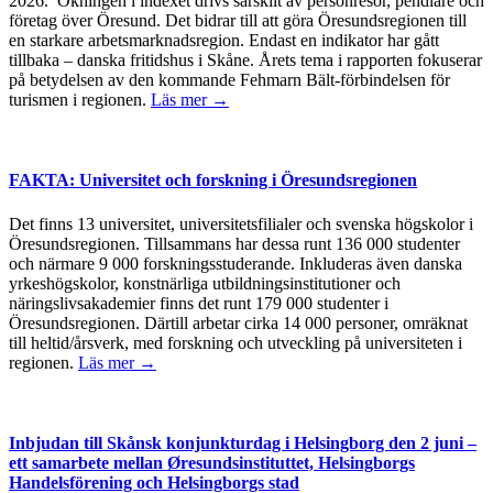
2026. Ökningen i indexet drivs särskilt av personresor, pendlare och
företag över Öresund. Det bidrar till att göra Öresundsregionen till
en starkare arbetsmarknadsregion. Endast en indikator har gått
tillbaka – danska fritidshus i Skåne. Årets tema i rapporten fokuserar
på betydelsen av den kommande Fehmarn Bält-förbindelsen för
turismen i regionen.
Läs mer →
FAKTA: Universitet och forskning i Öresundsregionen
Det finns 13 universitet, universitetsfilialer och svenska högskolor i
Öresundsregionen. Tillsammans har dessa runt 136 000 studenter
och närmare 9 000 forskningsstuderande. Inkluderas även danska
yrkeshögskolor, konstnärliga utbildningsinstitutioner och
näringslivsakademier finns det runt 179 000 studenter i
Öresundsregionen. Därtill arbetar cirka 14 000 personer, omräknat
till heltid/årsverk, med forskning och utveckling på universiteten i
regionen.
Läs mer →
Inbjudan till Skånsk konjunkturdag i Helsingborg den 2 juni –
ett samarbete mellan Øresundsinstituttet, Helsingborgs
Handelsförening och Helsingborgs stad