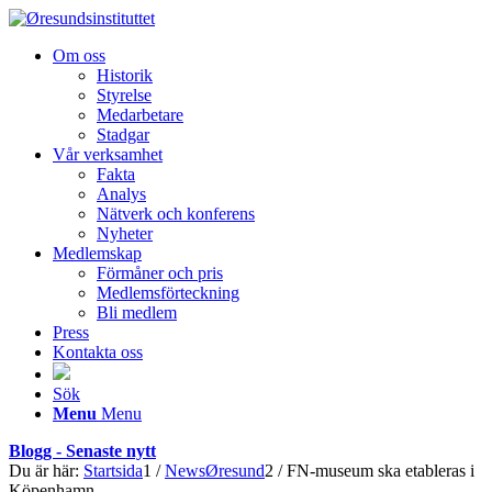
Om oss
Historik
Styrelse
Medarbetare
Stadgar
Vår verksamhet
Fakta
Analys
Nätverk och konferens
Nyheter
Medlemskap
Förmåner och pris
Medlemsförteckning
Bli medlem
Press
Kontakta oss
Sök
Menu
Menu
Blogg - Senaste nytt
Du är här:
Startsida
1
/
NewsØresund
2
/
FN-museum ska etableras i
Köpenhamn