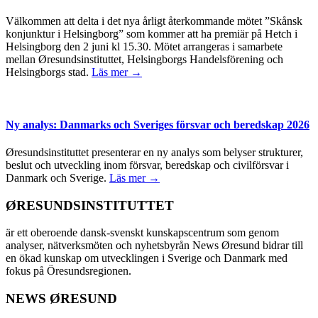
Välkommen att delta i det nya årligt återkommande mötet ”Skånsk
konjunktur i Helsingborg” som kommer att ha premiär på Hetch i
Helsingborg den 2 juni kl 15.30. Mötet arrangeras i samarbete
mellan Øresundsinstituttet, Helsingborgs Handelsförening och
Helsingborgs stad.
Läs mer →
Ny analys: Danmarks och Sveriges försvar och beredskap 2026
Øresundsinstituttet presenterar en ny analys som belyser strukturer,
beslut och utveckling inom försvar, beredskap och civilförsvar i
Danmark och Sverige.
Läs mer →
ØRESUNDSINSTITUTTET
är ett oberoende dansk-svenskt kunskapscentrum som genom
analyser, nätverksmöten och nyhetsbyrån News Øresund bidrar till
en ökad kunskap om utvecklingen i Sverige och Danmark med
fokus på Öresundsregionen.
NEWS ØRESUND