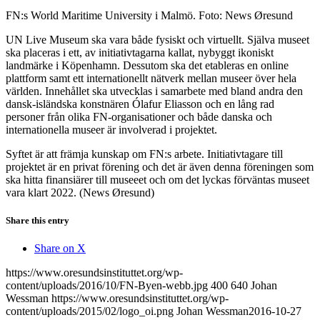
FN:s World Maritime University i Malmö. Foto: News Øresund
UN Live Museum ska vara både fysiskt och virtuellt. Själva museet
ska placeras i ett, av initiativtagarna kallat, nybyggt ikoniskt
landmärke i Köpenhamn. Dessutom ska det etableras en online
plattform samt ett internationellt nätverk mellan museer över hela
världen. Innehållet ska utvecklas i samarbete med bland andra den
dansk-isländska konstnären Ólafur Eliasson och en lång rad
personer från olika FN-organisationer och både danska och
internationella museer är involverad i projektet.
Syftet är att främja kunskap om FN:s arbete. Initiativtagare till
projektet är en privat förening och det är även denna föreningen som
ska hitta finansiärer till museeet och om det lyckas förväntas museet
vara klart 2022. (News Øresund)
Share this entry
Share on X
https://www.oresundsinstituttet.org/wp-
content/uploads/2016/10/FN-Byen-webb.jpg
400
640
Johan
Wessman
https://www.oresundsinstituttet.org/wp-
content/uploads/2015/02/logo_oi.png
Johan Wessman
2016-10-27