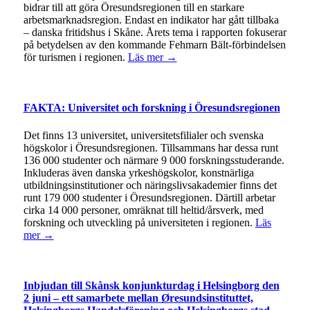
bidrar till att göra Öresundsregionen till en starkare
arbetsmarknadsregion. Endast en indikator har gått tillbaka
– danska fritidshus i Skåne. Årets tema i rapporten fokuserar
på betydelsen av den kommande Fehmarn Bält-förbindelsen
för turismen i regionen.
Läs mer →
FAKTA: Universitet och forskning i Öresundsregionen
Det finns 13 universitet, universitetsfilialer och svenska
högskolor i Öresundsregionen. Tillsammans har dessa runt
136 000 studenter och närmare 9 000 forskningsstuderande.
Inkluderas även danska yrkeshögskolor, konstnärliga
utbildningsinstitutioner och näringslivsakademier finns det
runt 179 000 studenter i Öresundsregionen. Därtill arbetar
cirka 14 000 personer, omräknat till heltid/årsverk, med
forskning och utveckling på universiteten i regionen.
Läs
mer →
Inbjudan till Skånsk konjunkturdag i Helsingborg den
2 juni – ett samarbete mellan Øresundsinstituttet,