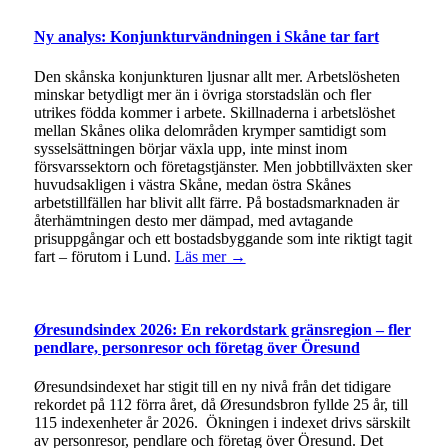
Ny analys: Konjunkturvändningen i Skåne tar fart
Den skånska konjunkturen ljusnar allt mer. Arbetslösheten
minskar betydligt mer än i övriga storstadslän och fler
utrikes födda kommer i arbete. Skillnaderna i arbetslöshet
mellan Skånes olika delområden krymper samtidigt som
sysselsättningen börjar växla upp, inte minst inom
försvarssektorn och företagstjänster. Men jobbtillväxten sker
huvudsakligen i västra Skåne, medan östra Skånes
arbetstillfällen har blivit allt färre. På bostadsmarknaden är
återhämtningen desto mer dämpad, med avtagande
prisuppgångar och ett bostadsbyggande som inte riktigt tagit
fart – förutom i Lund.
Läs mer →
Øresundsindex 2026: En rekordstark gränsregion – fler
pendlare, personresor och företag över Öresund
Øresundsindexet har stigit till en ny nivå från det tidigare
rekordet på 112 förra året, då Øresundsbron fyllde 25 år, till
115 indexenheter år 2026. Ökningen i indexet drivs särskilt
av personresor, pendlare och företag över Öresund. Det