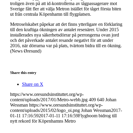
troligen även på att id-kontrollerna av tågpassagerare mot
Sverige fått fler att välja Metron istället för tåget första biten
ut från centrala Köpenhamn till flygplatsen.
Metroselskabet påpekar att det finns ytterligare en förklaring
till den kraftiga ökningen av antalet resenärer. Under 2015
installerades nya säkerhetsdörrar på perrongerna ovan jord
och det påverkade antalet resande negativt för att under
2016, när dörrarna var på plats, tvärtom bidra till en ökning.
(News Øresund)
Share this entry
Share on X
https://www.oresundsinstituttet.org/wp-
content/uploads/2017/01/Metro-webb.jpg
409
640
Johan
Wessman
https://www.oresundsinstituttet.org/wp-
content/uploads/2015/02/logo_oi.png
Johan Wessman
2017-
01-11 17:16:59
2017-01-11 17:16:59
Flygboom bidrog till
nytt rekord för Köpenhamns Metro