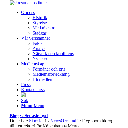
Om oss
Historik
Styrelse
Medarbetare
Stadgar
Vår verksamhet
Fakta
Analys
Nätverk och konferens
Nyheter
Medlemskap
Förmåner och pris
Medlemsförteckning
Bli medlem
Press
Kontakta oss
Sök
Menu
Menu
Blogg - Senaste nytt
Du är här:
Startsida
1
/
NewsØresund
2
/
Flygboom bidrog
till nytt rekord för Köpenhamns Metro