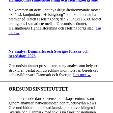
Helsingborgs Handelsförening och Helsingborgs stad
Välkommen att delta i det nya årligt återkommande mötet
”Skånsk konjunktur i Helsingborg” som kommer att ha
premiär på Hetch i Helsingborg den 2 juni kl 15.30. Mötet
arrangeras i samarbete mellan Øresundsinstituttet,
Helsingborgs Handelsförening och Helsingborgs stad.
Läs
mer →
Ny analys: Danmarks och Sveriges försvar och
beredskap 2026
Øresundsinstituttet presenterar en ny analys som belyser
strukturer, beslut och utveckling inom försvar, beredskap
och civilförsvar i Danmark och Sverige.
Läs mer →
ØRESUNDSINSTITUTTET
är ett oberoende dansk-svenskt kunskapscentrum som
genom analyser, nätverksmöten och nyhetsbyrån News
Øresund bidrar till en ökad kunskap om utvecklingen i
Sverige och Danmark med fokus på Öresundsregionen.