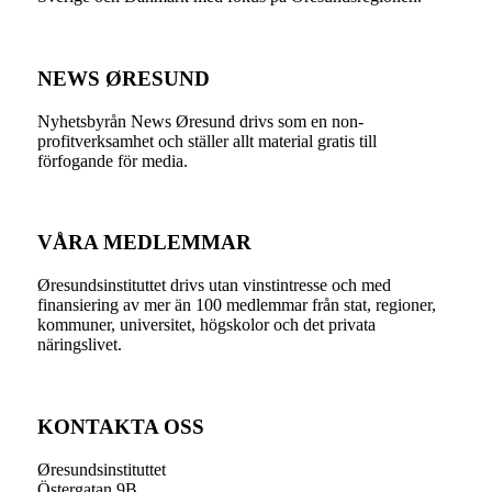
NEWS ØRESUND
Nyhetsbyrån News Øresund drivs som en non-
profitverksamhet och ställer allt material gratis till
förfogande för media.
VÅRA MEDLEMMAR
Øresundsinstituttet drivs utan vinst­intresse och med
finansiering av mer än 100 medlemmar från stat, regioner,
kommuner, universitet, högskolor och det privata
näringslivet.
KONTAKTA OSS
Øresundsinstituttet
Östergatan 9B