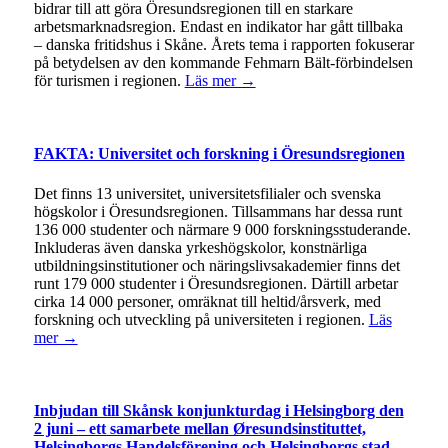
bidrar till att göra Öresundsregionen till en starkare
arbetsmarknadsregion. Endast en indikator har gått tillbaka
– danska fritidshus i Skåne. Årets tema i rapporten fokuserar
på betydelsen av den kommande Fehmarn Bält-förbindelsen
för turismen i regionen.
Läs mer →
FAKTA: Universitet och forskning i Öresundsregionen
Det finns 13 universitet, universitetsfilialer och svenska
högskolor i Öresundsregionen. Tillsammans har dessa runt
136 000 studenter och närmare 9 000 forskningsstuderande.
Inkluderas även danska yrkeshögskolor, konstnärliga
utbildningsinstitutioner och näringslivsakademier finns det
runt 179 000 studenter i Öresundsregionen. Därtill arbetar
cirka 14 000 personer, omräknat till heltid/årsverk, med
forskning och utveckling på universiteten i regionen.
Läs
mer →
Inbjudan till Skånsk konjunkturdag i Helsingborg den
2 juni – ett samarbete mellan Øresundsinstituttet,
Helsingborgs Handelsförening och Helsingborgs stad