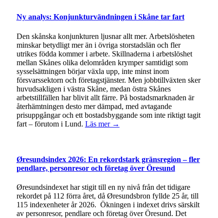
Ny analys: Konjunkturvändningen i Skåne tar fart
Den skånska konjunkturen ljusnar allt mer. Arbetslösheten
minskar betydligt mer än i övriga storstadslän och fler
utrikes födda kommer i arbete. Skillnaderna i arbetslöshet
mellan Skånes olika delområden krymper samtidigt som
sysselsättningen börjar växla upp, inte minst inom
försvarssektorn och företagstjänster. Men jobbtillväxten sker
huvudsakligen i västra Skåne, medan östra Skånes
arbetstillfällen har blivit allt färre. På bostadsmarknaden är
återhämtningen desto mer dämpad, med avtagande
prisuppgångar och ett bostadsbyggande som inte riktigt tagit
fart – förutom i Lund.
Läs mer →
Øresundsindex 2026: En rekordstark gränsregion – fler
pendlare, personresor och företag över Öresund
Øresundsindexet har stigit till en ny nivå från det tidigare
rekordet på 112 förra året, då Øresundsbron fyllde 25 år, till
115 indexenheter år 2026. Ökningen i indexet drivs särskilt
av personresor, pendlare och företag över Öresund. Det