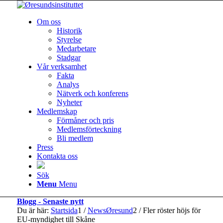
Om oss
Historik
Styrelse
Medarbetare
Stadgar
Vår verksamhet
Fakta
Analys
Nätverk och konferens
Nyheter
Medlemskap
Förmåner och pris
Medlemsförteckning
Bli medlem
Press
Kontakta oss
Sök
Menu
Menu
Blogg - Senaste nytt
Du är här:
Startsida
1
/
NewsØresund
2
/
Fler röster höjs för
EU-myndighet till Skåne