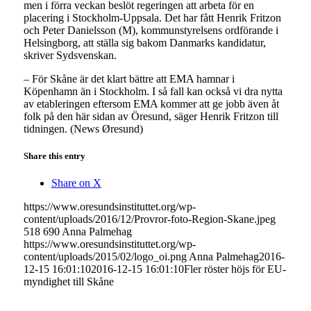
men i förra veckan beslöt regeringen att arbeta för en
placering i Stockholm-Uppsala. Det har fått Henrik Fritzon
och Peter Danielsson (M), kommunstyrelsens ordförande i
Helsingborg, att ställa sig bakom Danmarks kandidatur,
skriver Sydsvenskan.
– För Skåne är det klart bättre att EMA hamnar i
Köpenhamn än i Stockholm. I så fall kan också vi dra nytta
av etableringen eftersom EMA kommer att ge jobb även åt
folk på den här sidan av Öresund, säger Henrik Fritzon till
tidningen. (News Øresund)
Share this entry
Share on X
https://www.oresundsinstituttet.org/wp-
content/uploads/2016/12/Provror-foto-Region-Skane.jpeg
518
690
Anna Palmehag
https://www.oresundsinstituttet.org/wp-
content/uploads/2015/02/logo_oi.png
Anna Palmehag
2016-
12-15 16:01:10
2016-12-15 16:01:10
Fler röster höjs för EU-
myndighet till Skåne