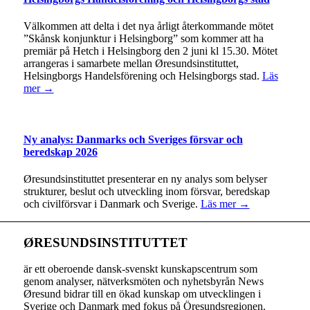
Välkommen att delta i det nya årligt återkommande mötet
”Skånsk konjunktur i Helsingborg” som kommer att ha
premiär på Hetch i Helsingborg den 2 juni kl 15.30. Mötet
arrangeras i samarbete mellan Øresundsinstituttet,
Helsingborgs Handelsförening och Helsingborgs stad.
Läs
mer →
Ny analys: Danmarks och Sveriges försvar och
beredskap 2026
Øresundsinstituttet presenterar en ny analys som belyser
strukturer, beslut och utveckling inom försvar, beredskap
och civilförsvar i Danmark och Sverige.
Läs mer →
ØRESUNDSINSTITUTTET
är ett oberoende dansk-svenskt kunskapscentrum som
genom analyser, nätverksmöten och nyhetsbyrån News
Øresund bidrar till en ökad kunskap om utvecklingen i
Sverige och Danmark med fokus på Öresundsregionen.