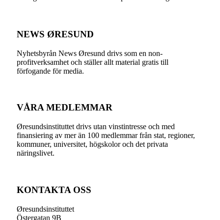
NEWS ØRESUND
Nyhetsbyrån News Øresund drivs som en non-
profitverksamhet och ställer allt material gratis till
förfogande för media.
VÅRA MEDLEMMAR
Øresundsinstituttet drivs utan vinst­intresse och med
finansiering av mer än 100 medlemmar från stat, regioner,
kommuner, universitet, högskolor och det privata
näringslivet.
KONTAKTA OSS
Øresundsinstituttet
Östergatan 9B