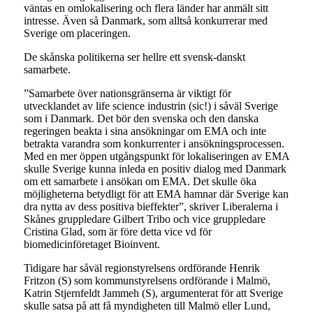
väntas en omlokalisering och flera länder har anmält sitt
intresse. Även så Danmark, som alltså konkurrerar med
Sverige om placeringen.
De skånska politikerna ser hellre ett svensk-danskt
samarbete.
”Samarbete över nationsgränserna är viktigt för
utvecklandet av life science industrin (sic!) i såväl Sverige
som i Danmark. Det bör den svenska och den danska
regeringen beakta i sina ansökningar om EMA och inte
betrakta varandra som konkurrenter i ansökningsprocessen.
Med en mer öppen utgångspunkt för lokaliseringen av EMA
skulle Sverige kunna inleda en positiv dialog med Danmark
om ett samarbete i ansökan om EMA. Det skulle öka
möjligheterna betydligt för att EMA hamnar där Sverige kan
dra nytta av dess positiva bieffekter”, skriver Liberalerna i
Skånes gruppledare Gilbert Tribo och vice gruppledare
Cristina Glad, som är före detta vice vd för
biomedicinföretaget Bioinvent.
Tidigare har såväl regionstyrelsens ordförande Henrik
Fritzon (S) som kommunstyrelsens ordförande i Malmö,
Katrin Stjernfeldt Jammeh (S), argumenterat för att Sverige
skulle satsa på att få myndigheten till Malmö eller Lund,