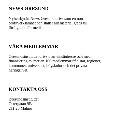
NEWS ØRESUND
Nyhetsbyrån News Øresund drivs som en non-
profitverksamhet och ställer allt material gratis till
förfogande för media.
VÅRA MEDLEMMAR
Øresundsinstituttet drivs utan vinst­intresse och med
finansiering av mer än 100 medlemmar från stat, regioner,
kommuner, universitet, högskolor och det privata
näringslivet.
KONTAKTA OSS
Øresundsinstituttet
Östergatan 9B
211 25 Malmö