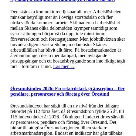
Den skånska konjunkturen ljusnar allt mer. Arbetslösheten
minskar betydligt mer än i övriga storstadslän och fler
utrikes födda kommer i arbete. Skillnaderna i arbetslöshet
mellan Skånes olika delområden krymper samtidigt som
sysselsättningen börjar växla upp, inte minst inom
försvarssektorn och företagstjänster. Men jobbtillväxten sker
huvudsakligen i västra Skåne, medan östra Skånes
arbetstillfällen har blivit allt färre. På bostadsmarknaden är
återhämtningen desto mer dämpad, med avtagande
prisuppgångar och ett bostadsbyggande som inte riktigt tagit
fart – förutom i Lund.
Läs mer →
Øresundsindex 2026: En rekordstark gränsregion – fler
pendlare, personresor och företag över Öresund
Øresundsindexet har stigit till en ny nivå från det tidigare
rekordet på 112 förra året, då Øresundsbron fyllde 25 år, till
115 indexenheter år 2026. Ökningen i indexet drivs särskilt
av personresor, pendlare och företag över Öresund. Det
bidrar till att göra Öresundsregionen till en starkare
arbetsmarknadsregion. Endast en indikator har gått tillbaka