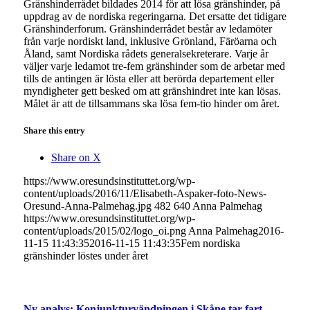
Gränshinderrådet bildades 2014 för att lösa gränshinder, på
uppdrag av de nordiska regeringarna. Det ersatte det tidigare
Gränshinderforum. Gränshinderrådet består av ledamöter
från varje nordiskt land, inklusive Grönland, Färöarna och
Åland, samt Nordiska rådets generalsekreterare. Varje år
väljer varje ledamot tre-fem gränshinder som de arbetar med
tills de antingen är lösta eller att berörda departement eller
myndigheter gett besked om att gränshindret inte kan lösas.
Målet är att de tillsammans ska lösa fem-tio hinder om året.
Share this entry
Share on X
https://www.oresundsinstituttet.org/wp-
content/uploads/2016/11/Elisabeth-Aspaker-foto-News-
Oresund-Anna-Palmehag.jpg
482
640
Anna Palmehag
https://www.oresundsinstituttet.org/wp-
content/uploads/2015/02/logo_oi.png
Anna Palmehag
2016-
11-15 11:43:35
2016-11-15 11:43:35
Fem nordiska
gränshinder löstes under året
Ny analys: Konjunkturvändningen i Skåne tar fart