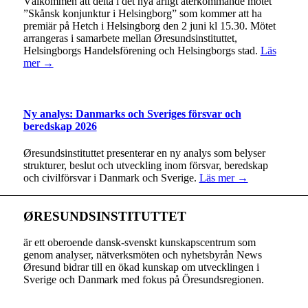
Välkommen att delta i det nya årligt återkommande mötet
”Skånsk konjunktur i Helsingborg” som kommer att ha
premiär på Hetch i Helsingborg den 2 juni kl 15.30. Mötet
arrangeras i samarbete mellan Øresundsinstituttet,
Helsingborgs Handelsförening och Helsingborgs stad.
Läs
mer →
Ny analys: Danmarks och Sveriges försvar och
beredskap 2026
Øresundsinstituttet presenterar en ny analys som belyser
strukturer, beslut och utveckling inom försvar, beredskap
och civilförsvar i Danmark och Sverige.
Läs mer →
ØRESUNDSINSTITUTTET
är ett oberoende dansk-svenskt kunskapscentrum som
genom analyser, nätverksmöten och nyhetsbyrån News
Øresund bidrar till en ökad kunskap om utvecklingen i
Sverige och Danmark med fokus på Öresundsregionen.