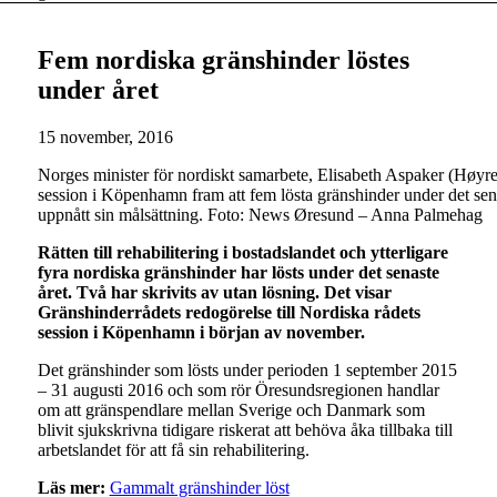
Fem nordiska gränshinder löstes
under året
15 november, 2016
Norges minister för nordiskt samarbete, Elisabeth Aspaker (Høyre),
session i Köpenhamn fram att fem lösta gränshinder under det sena
uppnått sin målsättning. Foto: News Øresund – Anna Palmehag
Rätten till rehabilitering i bostadslandet och ytterligare
fyra nordiska gränshinder har lösts under det senaste
året. Två har skrivits av utan lösning. Det visar
Gränshinderrådets redogörelse till Nordiska rådets
session i Köpenhamn i början av november.
Det gränshinder som lösts under perioden 1 september 2015
– 31 augusti 2016 och som rör Öresundsregionen handlar
om att gränspendlare mellan Sverige och Danmark som
blivit sjukskrivna tidigare riskerat att behöva åka tillbaka till
arbetslandet för att få sin rehabilitering.
Läs mer:
Gammalt gränshinder löst