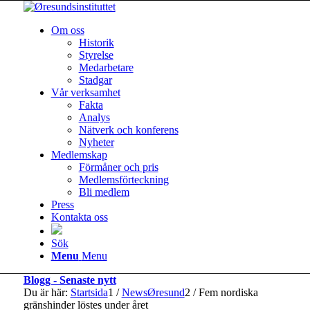
Om oss
Historik
Styrelse
Medarbetare
Stadgar
Vår verksamhet
Fakta
Analys
Nätverk och konferens
Nyheter
Medlemskap
Förmåner och pris
Medlemsförteckning
Bli medlem
Press
Kontakta oss
Sök
Menu
Menu
Blogg - Senaste nytt
Du är här:
Startsida
1
/
NewsØresund
2
/
Fem nordiska
gränshinder löstes under året