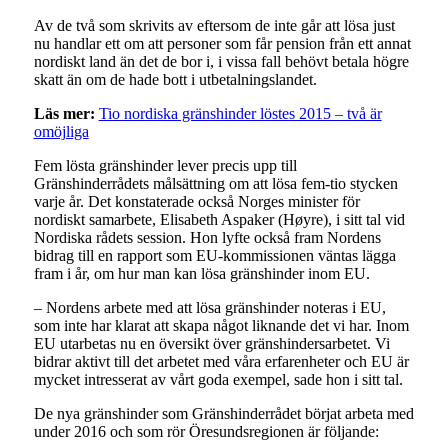
Av de två som skrivits av eftersom de inte går att lösa just
nu handlar ett om att personer som får pension från ett annat
nordiskt land än det de bor i, i vissa fall behövt betala högre
skatt än om de hade bott i utbetalningslandet.
Läs mer:
Tio nordiska gränshinder löstes 2015 – två är
omöjliga
Fem lösta gränshinder lever precis upp till
Gränshinderrådets målsättning om att lösa fem-tio stycken
varje år. Det konstaterade också Norges minister för
nordiskt samarbete, Elisabeth Aspaker (Høyre), i sitt tal vid
Nordiska rådets session. Hon lyfte också fram Nordens
bidrag till en rapport som EU-kommissionen väntas lägga
fram i år, om hur man kan lösa gränshinder inom EU.
– Nordens arbete med att lösa gränshinder noteras i EU,
som inte har klarat att skapa något liknande det vi har. Inom
EU utarbetas nu en översikt över gränshindersarbetet. Vi
bidrar aktivt till det arbetet med våra erfarenheter och EU är
mycket intresserat av vårt goda exempel, sade hon i sitt tal.
De nya gränshinder som Gränshinderrådet börjat arbeta med
under 2016 och som rör Öresundsregionen är följande: