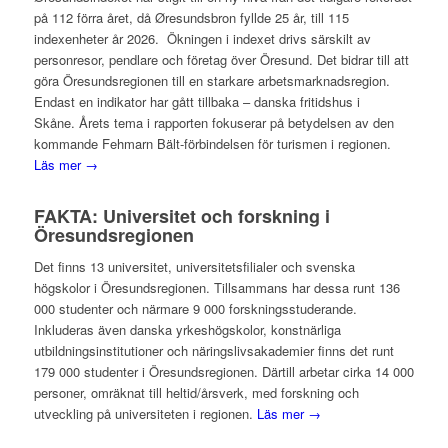
på 112 förra året, då Øresundsbron fyllde 25 år, till 115
indexenheter år 2026. Ökningen i indexet drivs särskilt av
personresor, pendlare och företag över Öresund. Det bidrar till att
göra Öresundsregionen till en starkare arbetsmarknadsregion.
Endast en indikator har gått tillbaka – danska fritidshus i
Skåne. Årets tema i rapporten fokuserar på betydelsen av den
kommande Fehmarn Bält-förbindelsen för turismen i regionen.
Läs mer →
FAKTA: Universitet och forskning i
Öresundsregionen
Det finns 13 universitet, universitetsfilialer och svenska
högskolor i Öresundsregionen. Tillsammans har dessa runt 136
000 studenter och närmare 9 000 forskningsstuderande.
Inkluderas även danska yrkeshögskolor, konstnärliga
utbildningsinstitutioner och näringslivsakademier finns det runt
179 000 studenter i Öresundsregionen. Därtill arbetar cirka 14 000
personer, omräknat till heltid/årsverk, med forskning och
utveckling på universiteten i regionen.
Läs mer →