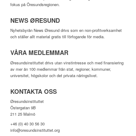
fokus på Öresundsregionen.
NEWS ØRESUND
Nyhetsbyrån News Øresund drivs som en non-profitverksamhet
och ställer allt material gratis till förfogande för media.
VÅRA MEDLEMMAR
Øresundsinstituttet drivs utan vinst­intresse och med finansiering
av mer än 100 medlemmar från stat, regioner, kommuner,
universitet, högskolor och det privata näringslivet.
KONTAKTA OSS
Øresundsinstituttet
Östergatan 9B
211 25 Malmö
+46 (0) 40 30 56 30
info@oresundsinstituttet.org