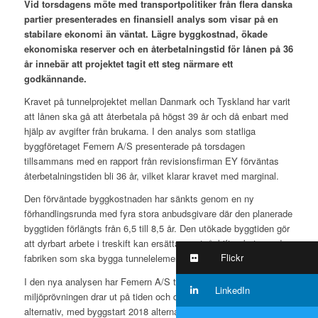
Vid torsdagens möte med transportpolitiker från flera danska
partier presenterades en finansiell analys som visar på en
stabilare ekonomi än väntat. Lägre byggkostnad, ökade
ekonomiska reserver och en återbetalningstid för lånen på 36
år innebär att projektet tagit ett steg närmare ett
godkännande.
Kravet på tunnelprojektet mellan Danmark och Tyskland har varit
att lånen ska gå att återbetala på högst 39 år och då enbart med
hjälp av avgifter från brukarna. I den analys som statliga
byggföretaget Femern A/S presenterade på torsdagen
tillsammans med en rapport från revisionsfirman EY förväntas
återbetalningstiden bli 36 år, vilket klarar kravet med marginal.
Den förväntade byggkostnaden har sänkts genom en ny
förhandlingsrunda med fyra stora anbudsgivare där den planerade
byggtiden förlängts från 6,5 till 8,5 år. Den utökade byggtiden gör
att dyrbart arbete i treskift kan ersättas av tvåskiftsarbete medan
Flickr
fabriken som ska bygga tunnelelementen kan göras mindre.
I den nya analysen har Femern A/S tagit hänsyn till att den tyska
LinkedIn
miljöprövningen drar ut på tiden och därför räknar man på två
alternativ, med byggstart 2018 alternativt 2020. Trots att de