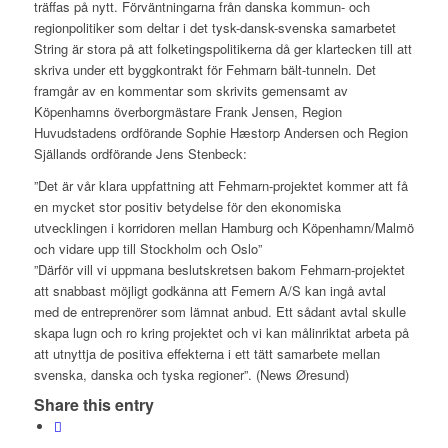
träffas på nytt. Förväntningarna från danska kommun- och
regionpolitiker som deltar i det tysk-dansk-svenska samarbetet
String är stora på att folketingspolitikerna då ger klartecken till att
skriva under ett byggkontrakt för Fehmarn bält-tunneln. Det
framgår av en kommentar som skrivits gemensamt av
Köpenhamns överborgmästare Frank Jensen, Region
Huvudstadens ordförande Sophie Hæstorp Andersen och Region
Själlands ordförande Jens Stenbeck:
”Det är vår klara uppfattning att Fehmarn-projektet kommer att få
en mycket stor positiv betydelse för den ekonomiska
utvecklingen i korridoren mellan Hamburg och Köpenhamn/Malmö
och vidare upp till Stockholm och Oslo”
”Därför vill vi uppmana beslutskretsen bakom Fehmarn-projektet
att snabbast möjligt godkänna att Femern A/S kan ingå avtal
med de entreprenörer som lämnat anbud. Ett sådant avtal skulle
skapa lugn och ro kring projektet och vi kan målinriktat arbeta på
att utnyttja de positiva effekterna i ett tätt samarbete mellan
svenska, danska och tyska regioner”. (News Øresund)
Share this entry