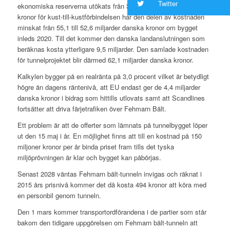
Twitter
ekonomiska reserverna utökats från 3,7 till 7,3 miljarder danska
kronor för kust-till-kustförbindelsen har den delen av kostnaden
minskat från 55,1 till 52,6 miljarder danska kronor om bygget
inleds 2020. Till det kommer den danska landanslutningen som
beräknas kosta ytterligare 9,5 miljarder. Den samlade kostnaden
för tunnelprojektet blir därmed 62,1 miljarder danska kronor.
Kalkylen bygger på en realränta på 3,0 procent vilket är betydligt
högre än dagens räntenivå, att EU endast ger de 4,4 miljarder
danska kronor i bidrag som hittills utlovats samt att Scandlines
fortsätter att driva färjetrafiken över Fehmarn Bält.
Ett problem är att de offerter som lämnats på tunnelbygget löper
ut den 15 maj i år. En möjlighet finns att till en kostnad på 150
miljoner kronor per år binda priset fram tills det tyska
miljöprövningen är klar och bygget kan påbörjas.
Senast 2028 väntas Fehmarn bält-tunneln invigas och räknat i
2015 års prisnivå kommer det då kosta 494 kronor att köra med
en personbil genom tunneln.
Den 1 mars kommer transportordförandena i de partier som står
bakom den tidigare uppgörelsen om Fehmarn bält-tunneln att