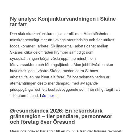
Ny analys: Konjunkturvändningen i Skåne
tar fart
Den skånska konjunkturen ljusnar allt mer. Arbetslösheten
minskar betydligt mer än i övriga storstadslän och fler utrikes
födda kommer i arbete. Skillnaderna i arbetslöshet mellan
Skånes olika delområden krymper samtidigt som
sysselsättningen börjar växla upp, inte minst inom
försvarssektorn och företagstjänster. Men jobbtillväxten sker
huvudsakligen i västra Skåne, medan östra Skånes
arbetstillfällen har blivit allt färre. På bostadsmarknaden är
återhämtningen desto mer dämpad, med avtagande
prisuppgångar och ett bostadsbyggande som inte riktigt tagit fart
– förutom i Lund.
Läs mer →
Øresundsindex 2026: En rekordstark
gränsregion – fler pendlare, personresor
och företag över Öresund
Øresundsindexet har stigit till en ny nivå från det tidigare rekordet