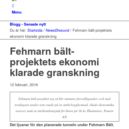
Menu
Blogg - Senaste nytt
Du är här:
Startsida
/
NewsØresund
/
Fehmarn bält-projektets
ekonomi klarade granskning
Fehmarn bält-
projektets ekonomi
klarade granskning
12 februari, 2016
Fehmarn bält-projektet tog ett kliv närmare förverkligandet i och med
torsdagens analys som visade på en sänkt byggkostnad, ökade ekonomiska
reserver samt en återbetalningstid för lånen på 36 år. Illustration: Femern
A/S
Det ljusnar för den planerade tunneln under Fehmarn Bält.