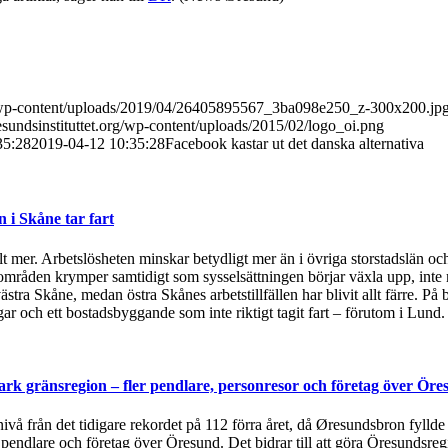
rg/wp-content/uploads/2019/04/26405895567_3ba098e250_z-300x200.jp
sundsinstituttet.org/wp-content/uploads/2015/02/logo_oi.png
35:28
2019-04-12 10:35:28
Facebook kastar ut det danska alternativa
i Skåne tar fart
t mer. Arbetslösheten minskar betydligt mer än i övriga storstadslän och
områden krymper samtidigt som sysselsättningen börjar växla upp, inte 
ästra Skåne, medan östra Skånes arbetstillfällen har blivit allt färre.
 och ett bostadsbyggande som inte riktigt tagit fart – förutom i Lund
rk gränsregion – fler pendlare, personresor och företag över Öre
 nivå från det tidigare rekordet på 112 förra året, då Øresundsbron fylld
, pendlare och företag över Öresund. Det bidrar till att göra Öresundsre