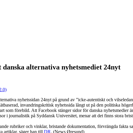
t danska alternativa nyhetsmediet 24nyt
.0)
ternativa nyhetssidan 24nyt på grund av ”icke-autentiskt och vilseleda
nätbaserad, invandringskritisk nyhetssida långt ut på den politiska höger
rt som förebild. Att Facebook stänger sidor för danska nyhetsmedier är
r i journalistik på Syddansk Universitet, menar att det finns stora brist
ande rubriker och vinklar, bristande dokumentation, förvrängda fakta s
artiklar, säger han till
DR
. (News Øresund)