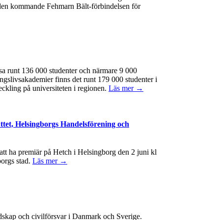
 av den kommande Fehmarn Bält-förbindelsen för
ssa runt 136 000 studenter och närmare 9 000
ngslivsakademier finns det runt 179 000 studenter i
eckling på universiteten i regionen.
Läs mer →
ttet, Helsingborgs Handelsförening och
t ha premiär på Hetch i Helsingborg den 2 juni kl
borgs stad.
Läs mer →
edskap och civilförsvar i Danmark och Sverige.