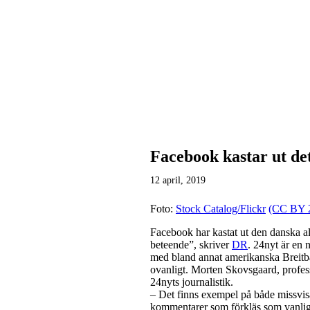
Facebook kastar ut de
12 april, 2019
Foto:
Stock Catalog/Flickr
(CC BY 2
Facebook har kastat ut den danska al
beteende”, skriver
DR
. 24nyt är en 
med bland annat amerikanska Breitba
ovanligt. Morten Skovsgaard, professo
24nyts journalistik.
– Det finns exempel på både missvis
kommentarer som förkläs som vanliga 