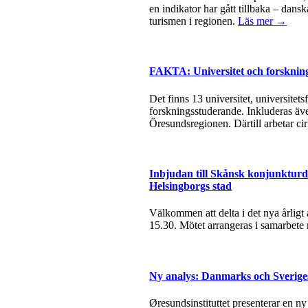
en indikator har gått tillbaka – dan
turismen i regionen.
Läs mer →
FAKTA: Universitet och forsknin
Det finns 13 universitet, universite
forskningsstuderande. Inkluderas äve
Öresundsregionen. Därtill arbetar ci
Inbjudan till Skånsk konjunkturda
Helsingborgs stad
Välkommen att delta i det nya årlig
15.30. Mötet arrangeras i samarbete
Ny analys: Danmarks och Sverige
Øresundsinstituttet presenterar en n