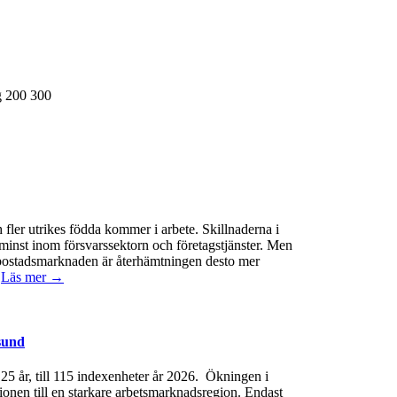
g
200
300
 fler utrikes födda kommer i arbete. Skillnaderna i
minst inom försvarssektorn och företagstjänster. Men
 På bostadsmarknaden är återhämtningen desto mer
.
Läs mer →
sund
e 25 år, till 115 indexenheter år 2026. Ökningen i
gionen till en starkare arbetsmarknadsregion. Endast