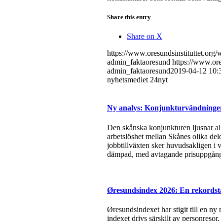
Share this entry
Share on X
https://www.oresundsinstituttet.o
admin_faktaoresund
https://www.ore
admin_faktaoresund
2019-04-12 10:
nyhetsmediet 24nyt
Ny analys: Konjunkturvändningen 
Den skånska konjunkturen ljusnar all
arbetslöshet mellan Skånes olika del
jobbtillväxten sker huvudsakligen i v
dämpad, med avtagande prisuppgångar
Øresundsindex 2026: En rekordsta
Øresundsindexet har stigit till en ny
indexet drivs särskilt av personresor