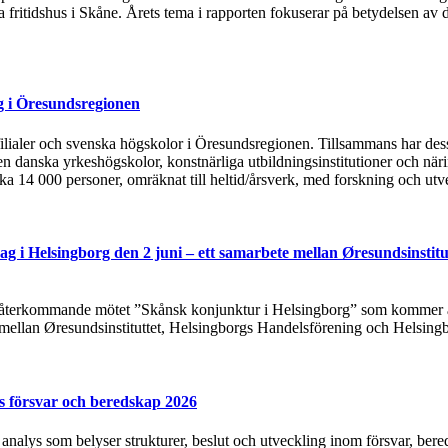
ska fritidshus i Skåne. Årets tema i rapporten fokuserar på betydelsen
g i Öresundsregionen
tsfilialer och svenska högskolor i Öresundsregionen. Tillsammans har de
n danska yrkeshögskolor, konstnärliga utbildningsinstitutioner och näri
rka 14 000 personer, omräknat till heltid/årsverk, med forskning och utv
g i Helsingborg den 2 juni – ett samarbete mellan Øresundsinstitu
t återkommande mötet ”Skånsk konjunktur i Helsingborg” som kommer at
 mellan Øresundsinstituttet, Helsingborgs Handelsförening och Helsing
s försvar och beredskap 2026
y analys som belyser strukturer, beslut och utveckling inom försvar, ber