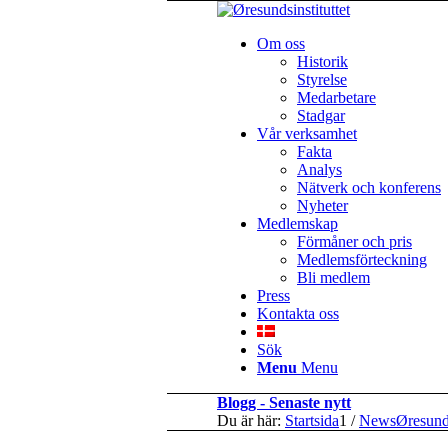
Om oss
Historik
Styrelse
Medarbetare
Stadgar
Vår verksamhet
Fakta
Analys
Nätverk och konferens
Nyheter
Medlemskap
Förmåner och pris
Medlemsförteckning
Bli medlem
Press
Kontakta oss
Sök
Menu
Menu
Blogg - Senaste nytt
Du är här:
Startsida
1
/
NewsØresun