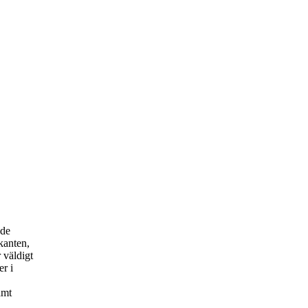
nde
kanten,
 väldigt
er i
amt