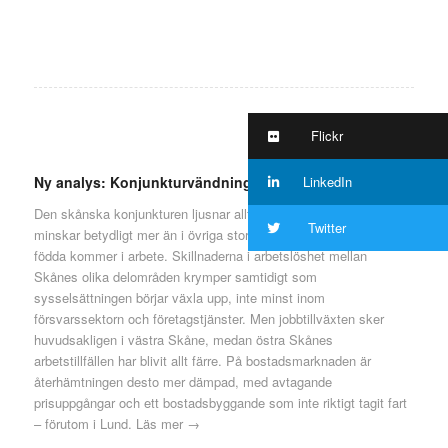
Flickr
LinkedIn
Ny analys: Konjunkturvändningen i Skåne tar fart
Den skånska konjunkturen ljusnar allt mer. Arbetslösheten
Twitter
minskar betydligt mer än i övriga storstadslän och fler utrikes
födda kommer i arbete. Skillnaderna i arbetslöshet mellan
Skånes olika delområden krymper samtidigt som
sysselsättningen börjar växla upp, inte minst inom
försvarssektorn och företagstjänster. Men jobbtillväxten sker
huvudsakligen i västra Skåne, medan östra Skånes
arbetstillfällen har blivit allt färre. På bostadsmarknaden är
återhämtningen desto mer dämpad, med avtagande
prisuppgångar och ett bostadsbyggande som inte riktigt tagit fart
– förutom i Lund.
Läs mer →