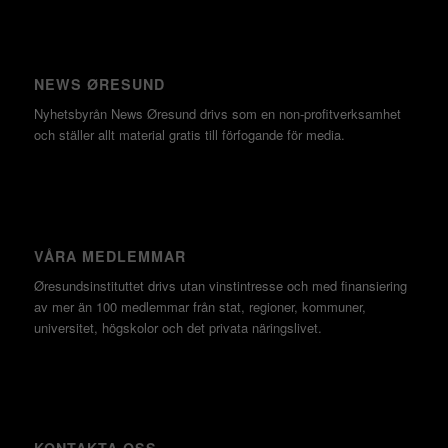
NEWS ØRESUND
Nyhetsbyrån News Øresund drivs som en non-profitverksamhet
och ställer allt material gratis till förfogande för media.
VÅRA MEDLEMMAR
Øresundsinstituttet drivs utan vinst­intresse och med finansiering
av mer än 100 medlemmar från stat, regioner, kommuner,
universitet, högskolor och det privata näringslivet.
KONTAKTA OSS