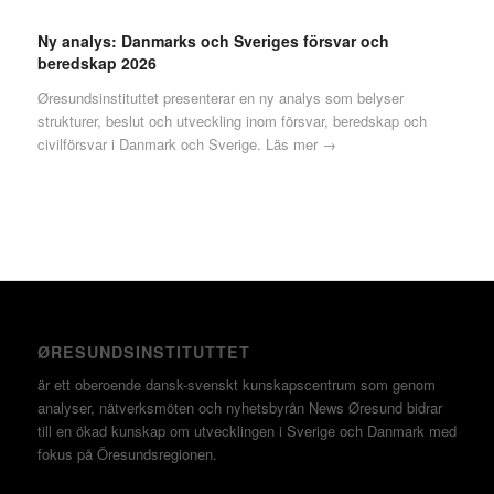
Ny analys: Danmarks och Sveriges försvar och
beredskap 2026
Øresundsinstituttet presenterar en ny analys som belyser
strukturer, beslut och utveckling inom försvar, beredskap och
civilförsvar i Danmark och Sverige.
Läs mer →
ØRESUNDSINSTITUTTET
är ett oberoende dansk-svenskt kunskapscentrum som genom
analyser, nätverksmöten och nyhetsbyrån News Øresund bidrar
till en ökad kunskap om utvecklingen i Sverige och Danmark med
fokus på Öresundsregionen.