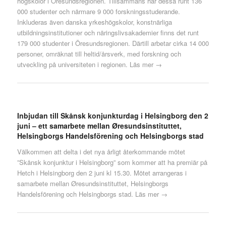
högskolor i Öresundsregionen. Tillsammans har dessa runt 136
000 studenter och närmare 9 000 forskningsstuderande.
Inkluderas även danska yrkeshögskolor, konstnärliga
utbildningsinstitutioner och näringslivsakademier finns det runt
179 000 studenter i Öresundsregionen. Därtill arbetar cirka 14 000
personer, omräknat till heltid/årsverk, med forskning och
utveckling på universiteten i regionen.
Läs mer →
Inbjudan till Skånsk konjunkturdag i Helsingborg den 2
juni – ett samarbete mellan Øresundsinstituttet,
Helsingborgs Handelsförening och Helsingborgs stad
Välkommen att delta i det nya årligt återkommande mötet
”Skånsk konjunktur i Helsingborg” som kommer att ha premiär på
Hetch i Helsingborg den 2 juni kl 15.30. Mötet arrangeras i
samarbete mellan Øresundsinstituttet, Helsingborgs
Handelsförening och Helsingborgs stad.
Läs mer →