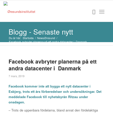
Blogg - Senaste nytt
Du är här:
Startsida
/
NewsØresund
/
Facebook avbryter planerna på ett andra datacenter i Danmark
Facebook avbryter planerna på ett
andra datacenter i Danmark
7 mars, 2019
Facebook kommer inte att bygga ett nytt datacenter i
Esbjerg, trots ett års förberedelser och undersökningar. Det
meddelade Facebook till nyhetsbyrån Ritzau under
onsdagen.
– Trots de uppenbara fördelarna, bland annat den fördelaktiga