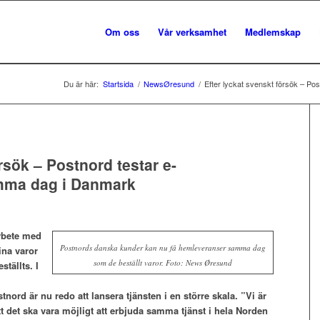
Om oss
Vår verksamhet
Medlemskap
Du är här:
Startsida
/
NewsØresund
/
Efter lyckat svenskt försök – Po
rsök – Postnord testar e-
mma dag i Danmark
rbete med
Postnords danska kunder kan nu få hemleveranser samma dag
ina varor
som de beställt varor. Foto: News Øresund
tällts. I
rd är nu redo att lansera tjänsten i en större skala. ”Vi är
att det ska vara möjligt att erbjuda samma tjänst i hela Norden