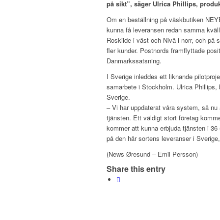
på sikt”, säger Ulrica Phillips, prod
Om en beställning på väskbutiken NEY
kunna få leveransen redan samma kväll.
Roskilde i väst och Nivå i norr, och på s
fler kunder. Postnords framflyttade p
Danmarkssatsning.
I Sverige inleddes ett liknande pilotpro
samarbete i Stockholm. Ulrica Phillips, b
Sverige.
– Vi har uppdaterat våra system, så nu 
tjänsten. Ett väldigt stort företag kom
kommer att kunna erbjuda tjänsten i 36 
på den här sortens leveranser i Sverige, 
(News Øresund – Emil Persson)
Share this entry