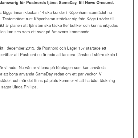
uktansvarig för Postnords tjänst SameDay, till News Øresund.
E läggs innan klockan 14 ska kunder i Köpenhamnsområdet nu
 Testområdet runt Köpenhamn sträcker sig från Köge i söder till
ikt är planen att tjänsten ska täcka fler butiker och kunna erbjudas
osition kan ses som ett svar på Amazons kommande
jekt i december 2013, då Postnord och Lager 157 startade ett
erättar att Postnord nu är redo att lansera tjänsten i större skala i
är vi redo. Nu väntar vi bara på företagen som kan använda
mer att börja använda SameDay redan om ett par veckor. Vi
städer, och när det finns på plats kommer vi att ha bäst täckning
säger Ulrica Phillips.