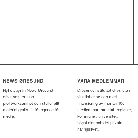
NEWS ØRESUND
VÅRA MEDLEMMAR
Nyhetsbyrån News Øresund
Øresundsinstituttet drivs utan
drivs som en non-
vinst­intresse och med
profitverksamhet och ställer allt
finansiering av mer än 100
material gratis till förfogande för
medlemmar från stat, regioner,
media.
kommuner, universitet,
högskolor och det privata
näringslivet.