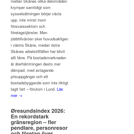
mellan Skånes olika delområden
krymper samtidigt som
sysselsättningen börjar växla
upp, inte minst inom
försvarssektorn och
företagstjänster. Men
jobbtillväxten sker huvudsakligen
i västra Skåne, medan östra
Skånes arbetstillfällen har blivit
allt färre. På bostadsmarknaden
är återhämtningen desto mer
dämpad, med avtagande
prisuppgångar och ett
bostadsbyggande som inte riktigt
tagit fart – förutom i Lund.
Läs
mer →
Øresundsindex 2026:
En rekordstark
gränsregion – fler
pendlare, personresor
och företag över