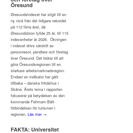
Öresund
Øresundsindexet har stigit till en
ny nivå från det tidigare rekordet
på 112 förra året, då
Øresundsbron fyllde 25 år, till 115
indexenheter år 2026. Ökningen
i indexet drivs särskilt av
personresor, pendlare och företag
över Öresund. Det bidrar till att
göra Öresundsregionen till en
starkare arbetsmarknadsregion.
Endast en indikator har gått
tillbaka – danska fritidshus i
Skåne. Årets tema i rapporten
fokuserar på betydelsen av den
kommande Fehmarn Bält-
förbindelsen för turismen i
regionen.
Läs mer →
FAKTA: Universitet