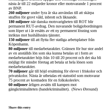
nästa år till 22 miljarder kronor eller motsvarande 1 procent
av BNP.
260 miljoner
under fyra år ska användas till att skärpa
straffen för grovt våld, inbrott och liknande.
180 miljoner
när danska motsvarigheten till ROT blir
permanent RUT-avdrag. Den nuvarande boligjobordningen
som löper ut i år ersätts av ett ny permanent lösning som
inriktas mot hushållsnära tjänster.
150 miljoner
till att flytta fler statliga arbetsplatser från
Köpenhamn.
80 miljoner
till medarbetaraktier. Gränsen för hur stor andel
av en anställds lön som ska kunna betalas ut i form av
medarbetaraktier höjs från 10 till 20 procent och det ska bli
möjligt för mindre företag att betala ut hela lönen som
medarbetaraktier.
70 miljoner
går till höjd ersättning för elever i friskolor och
privatskolor. Nästa år utbetalas ett statsstöd som motsvarar
75 procent av kostnaden för en folkskoleelev.
60 miljoner
årligen avsätts till kampen mot
gängkriminaliteten (bandekriminalitet). (News Øresund)
Share this entry