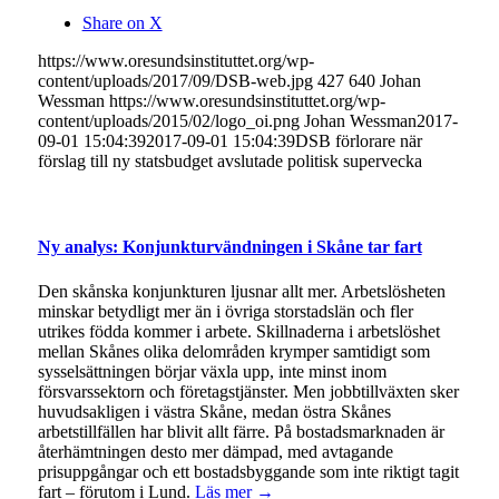
Share on X
https://www.oresundsinstituttet.org/wp-
content/uploads/2017/09/DSB-web.jpg
427
640
Johan
Wessman
https://www.oresundsinstituttet.org/wp-
content/uploads/2015/02/logo_oi.png
Johan Wessman
2017-
09-01 15:04:39
2017-09-01 15:04:39
DSB förlorare när
förslag till ny statsbudget avslutade politisk supervecka
Ny analys: Konjunkturvändningen i Skåne tar fart
Den skånska konjunkturen ljusnar allt mer. Arbetslösheten
minskar betydligt mer än i övriga storstadslän och fler
utrikes födda kommer i arbete. Skillnaderna i arbetslöshet
mellan Skånes olika delområden krymper samtidigt som
sysselsättningen börjar växla upp, inte minst inom
försvarssektorn och företagstjänster. Men jobbtillväxten sker
huvudsakligen i västra Skåne, medan östra Skånes
arbetstillfällen har blivit allt färre. På bostadsmarknaden är
återhämtningen desto mer dämpad, med avtagande
prisuppgångar och ett bostadsbyggande som inte riktigt tagit
fart – förutom i Lund.
Läs mer →