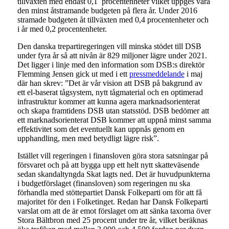
tillväxten med endast 0,1 procentenheter vilket uppges vara
den minst åtstramande budgeten på flera år. Under 2016
stramade budgeten åt tillväxten med 0,4 procentenheter och
i år med 0,2 procentenheter.
Den danska trepartiregeringen vill minska stödet till DSB
under fyra år så att nivån är 829 miljoner lägre under 2021.
Det ligger i linje med den information som DSB:s direktör
Flemming Jensen gick ut med i ett
pressmeddelande
i maj
där han skrev: ”Det är vår vision att DSB på bakgrund av
ett el-baserat tågsystem, nytt tågmaterial och en optimerad
infrastruktur kommer att kunna agera marknadsorienterat
och skapa framtidens DSB utan statsstöd. DSB bedömer att
ett marknadsorienterat DSB kommer att uppnå minst samma
effektivitet som det eventuellt kan uppnås genom en
upphandling, men med betydligt lägre risk”.
Istället vill regeringen i finansloven göra stora satsningar på
försvaret och på att bygga upp ett helt nytt skatteväsende
sedan skandaltyngda Skat lagts ned. Det är huvudpunkterna
i budgetförslaget (finansloven) som regeringen nu ska
förhandla med stöttepartiet Dansk Folkeparti om för att få
majoritet för den i Folketinget. Redan har Dansk Folkeparti
varslat om att de är emot förslaget om att sänka taxorna över
Stora Bältbron med 25 procent under tre år, vilket beräknas