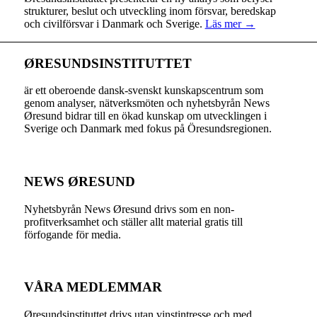
strukturer, beslut och utveckling inom försvar, beredskap
och civilförsvar i Danmark och Sverige.
Läs mer →
ØRESUNDSINSTITUTTET
är ett oberoende dansk-svenskt kunskapscentrum som
genom analyser, nätverksmöten och nyhetsbyrån News
Øresund bidrar till en ökad kunskap om utvecklingen i
Sverige och Danmark med fokus på Öresundsregionen.
NEWS ØRESUND
Nyhetsbyrån News Øresund drivs som en non-
profitverksamhet och ställer allt material gratis till
förfogande för media.
VÅRA MEDLEMMAR
Øresundsinstituttet drivs utan vinst­intresse och med