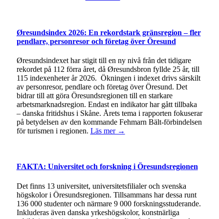
Øresundsindex 2026: En rekordstark gränsregion – fler
pendlare, personresor och företag över Öresund
Øresundsindexet har stigit till en ny nivå från det tidigare
rekordet på 112 förra året, då Øresundsbron fyllde 25 år, till
115 indexenheter år 2026. Ökningen i indexet drivs särskilt
av personresor, pendlare och företag över Öresund. Det
bidrar till att göra Öresundsregionen till en starkare
arbetsmarknadsregion. Endast en indikator har gått tillbaka
– danska fritidshus i Skåne. Årets tema i rapporten fokuserar
på betydelsen av den kommande Fehmarn Bält-förbindelsen
för turismen i regionen.
Läs mer →
FAKTA: Universitet och forskning i Öresundsregionen
Det finns 13 universitet, universitetsfilialer och svenska
högskolor i Öresundsregionen. Tillsammans har dessa runt
136 000 studenter och närmare 9 000 forskningsstuderande.
Inkluderas även danska yrkeshögskolor, konstnärliga