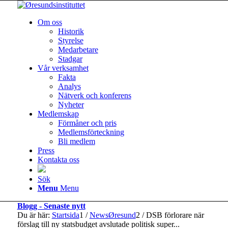
Om oss
Historik
Styrelse
Medarbetare
Stadgar
Vår verksamhet
Fakta
Analys
Nätverk och konferens
Nyheter
Medlemskap
Förmåner och pris
Medlemsförteckning
Bli medlem
Press
Kontakta oss
Sök
Menu
Menu
Blogg - Senaste nytt
Du är här:
Startsida
1
/
NewsØresund
2
/
DSB förlorare när
förslag till ny statsbudget avslutade politisk super...