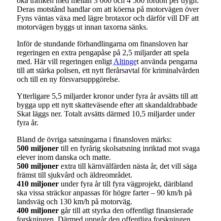
öka trafiken med mellan 3 000 och 4 500 fordon per dygn.
Deras motstånd handlar om att köerna på motorvägen över
Fyns väntas växa med lägre brotaxor och därför vill DF att
motorvägen byggs ut innan taxorna sänks.
Inför de stundande förhandlingarna om finansloven har
regeringen en extra pengapåse på 2,5 miljarder att spela
med. Här vill regeringen enligt
Altinge
t använda pengarna
till att stärka polisen, ett nytt flerårsavtal för kriminalvården
och till en ny försvarsuppgörelse.
Ytterligare 5,5 miljarder kronor under fyra år avsätts till att
bygga upp ett nytt skatteväsende efter att skandaldrabbade
Skat läggs ner. Totalt avsätts därmed 10,5 miljarder under
fyra år.
Bland de övriga satsningarna i finansloven märks:
500 miljoner
till en fyrårig skolsatsning inriktad mot svaga
elever inom danska och matte.
500 miljoner
extra till kärnvälfärden nästa år, det vill säga
främst till sjukvård och äldreområdet.
410 miljoner
under fyra år till fyra vägprojekt, däribland
ska vissa sträckor anpassas för högre farter – 90 km/h på
landsväg och 130 km/h på motorväg.
400 miljoner
går till att styrka den offentligt finansierade
forskningen. Därmed uppgår den offentliga forskningen