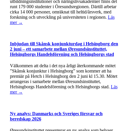
utbildningsinstitutioner och näringslivsakademier finns det
runt 179 000 studenter i Öresundsregionen. Därtill arbetar
cirka 14 000 personer, omräknat till heltid/årsverk, med
forskning och utveckling på universiteten i regionen.
Läs
mer →
Inbjudan till Skånsk konjunkturdag i Helsingborg den
2 juni – ett samarbete mellan Øresundsinstituttet,
Helsingborgs Handelsförening och Helsingborgs stad
Välkommen att delta i det nya årligt återkommande mötet
”Skånsk konjunktur i Helsingborg” som kommer att ha
premiär på Hetch i Helsingborg den 2 juni kl 15.30. Mötet
arrangeras i samarbete mellan Øresundsinstituttet,
Helsingborgs Handelsförening och Helsingborgs stad.
Läs
mer →
Ny analys: Danmarks och Sveriges försvar och
beredskap 2026
Øresundsinstituttet presenterar en ny analys som belyser