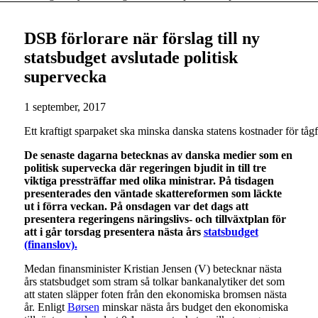
DSB förlorare när förslag till ny
statsbudget avslutade politisk
supervecka
1 september, 2017
Ett kraftigt sparpaket ska minska danska statens kostnader för t
De senaste dagarna betecknas av danska medier som en
politisk supervecka där regeringen bjudit in till tre
viktiga pressträffar med olika ministrar. På tisdagen
presenterades den väntade skattereformen som läckte
ut i förra veckan. På onsdagen var det dags att
presentera regeringens näringslivs- och tillväxtplan för
att i går torsdag presentera nästa års
statsbudget
(finanslov).
Medan finansminister Kristian Jensen (V) betecknar nästa
års statsbudget som stram så tolkar bankanalytiker det som
att staten släpper foten från den ekonomiska bromsen nästa
år. Enligt
Børsen
minskar nästa års budget den ekonomiska