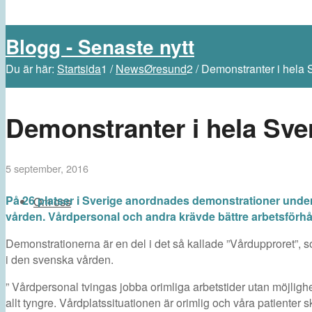
Blogg - Senaste nytt
Du är här:
Startsida
1
/
NewsØresund
2
/
Demonstranter i hela S
Demonstranter i hela Sver
5 september, 2016
På 26 platser i Sverige anordnades demonstrationer under
Om oss
vården. Vårdpersonal och andra krävde bättre arbetsförhå
Demonstrationerna är en del i det så kallade ”Vårdupproret”, so
i den svenska vården.
” Vårdpersonal tvingas jobba orimliga arbetstider utan möjlighe
allt tyngre. Vårdplatssituationen är orimlig och våra patienter s