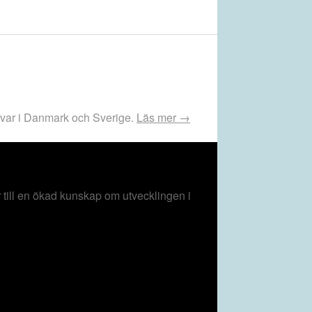
rsvar i Danmark och Sverige.
Läs mer →
ill en ökad kunskap om utvecklingen i