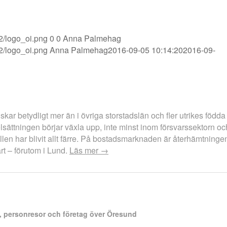
02/logo_oi.png
0
0
Anna Palmehag
02/logo_oi.png
Anna Palmehag
2016-09-05 10:14:20
2016-09-
ar betydligt mer än i övriga storstadslän och fler utrikes födda
ttningen börjar växla upp, inte minst inom försvarssektorn och 
ällen har blivit allt färre. På bostadsmarknaden är återhämtni
rt – förutom i Lund.
Läs mer →
e, personresor och företag över Öresund