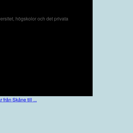
rsitet, högskolor och det privata
från Skåne till ...