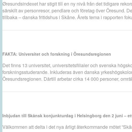
Øresundsindexet har stigit till en ny nivå från det tidigare rek
särskilt av personresor, pendlare och företag över Öresund. Det
tillbaka – danska fritidshus i Skåne. Årets tema i rapporten 
FAKTA: Universitet och forskning i Öresundsregionen
Det finns 13 universitet, universitetsfilialer och svenska hö
forskningsstuderande. Inkluderas även danska yrkeshögskolor, k
Öresundsregionen. Därtill arbetar cirka 14 000 personer, omräkn
Inbjudan till Skånsk konjunkturdag i Helsingborg den 2 juni – 
Välkommen att delta i det nya årligt återkommande mötet ”Skån