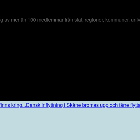
ring av mer än 100 medlemmar från stat, regioner, kommuner, unive
nns kring...
Dansk inflyttning i Skåne bromas upp och färre flyttar 