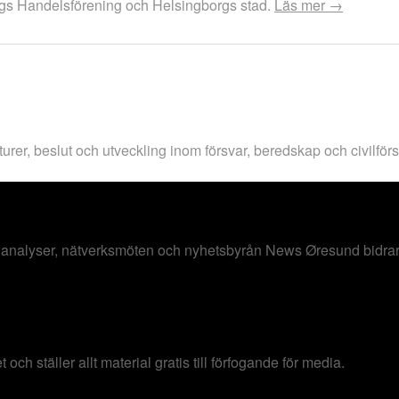
rgs Handelsförening och Helsingborgs stad.
Läs mer →
turer, beslut och utveckling inom försvar, beredskap och civilfö
nalyser, nätverksmöten och nyhetsbyrån News Øresund bidrar t
 ställer allt material gratis till förfogande för media.