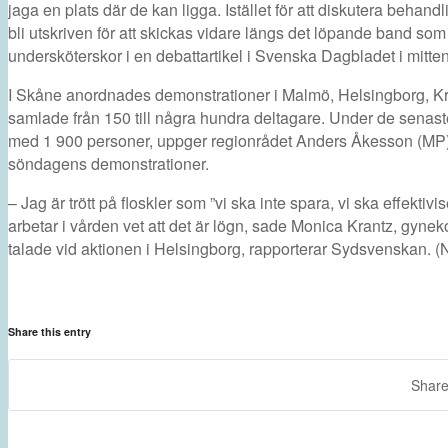
jaga en plats där de kan ligga. Istället för att diskutera behand
bli utskriven för att skickas vidare längs det löpande band som 
undersköterskor i en debattartikel i Svenska Dagbladet i mitten
I Skåne anordnades demonstrationer i Malmö, Helsingborg, Kr
samlade från 150 till några hundra deltagare. Under de senast
med 1 900 personer, uppger regionrådet Anders Åkesson (MP) f
söndagens demonstrationer.
– Jag är trött på floskler som ”vi ska inte spara, vi ska effekti
arbetar i vården vet att det är lögn, sade Monica Krantz, gyne
talade vid aktionen i Helsingborg, rapporterar Sydsvenskan.
Share this entry
Share