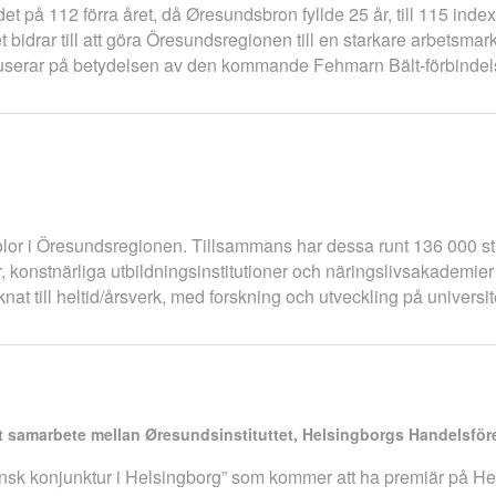
ordet på 112 förra året, då Øresundsbron fyllde 25 år, till 115 in
 bidrar till att göra Öresundsregionen till en starkare arbetsmar
fokuserar på betydelsen av den kommande Fehmarn Bält-förbindel
gskolor i Öresundsregionen. Tillsammans har dessa runt 136 000 
onstnärliga utbildningsinstitutioner och näringslivsakademier f
at till heltid/årsverk, med forskning och utveckling på universi
ett samarbete mellan Øresundsinstituttet, Helsingborgs Handelsfö
sk konjunktur i Helsingborg” som kommer att ha premiär på Hetc