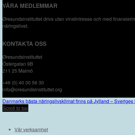
VÅRA MEDLEMMAR
Øresundsinstituttet drivs utan vinst­intresse och med finansie
näringslivet.
KONTAKTA OSS
Øresundsinstituttet
Östergatan 9B
211 25 Malmö
+46 (0) 40 30 56 30
info@oresundsinstituttet.org
Danmarks bästa näringslivsklimat finns på Jylland – Sveriges fi
Scroll to top
Vår verksamhet