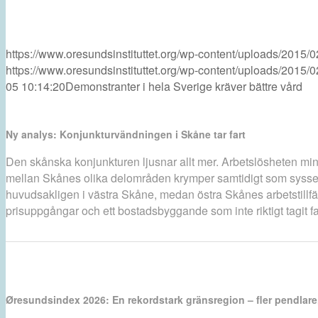
https://www.oresundsinstituttet.org/wp-content/uploads/2015/
https://www.oresundsinstituttet.org/wp-content/uploads/2015/
05 10:14:20
Demonstranter i hela Sverige kräver bättre vård
Ny analys: Konjunkturvändningen i Skåne tar fart
Den skånska konjunkturen ljusnar allt mer. Arbetslösheten minsk
mellan Skånes olika delområden krymper samtidigt som sysselsä
huvudsakligen i västra Skåne, medan östra Skånes arbetstillf
prisuppgångar och ett bostadsbyggande som inte riktigt tagit fa
Øresundsindex 2026: En rekordstark gränsregion – fler pendlar