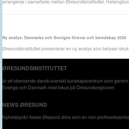
arrangeras i samarbete mellan Øresundsinstituttet, Helsingbo
Ny analys: Danmarks och Sveriges försvar och beredskap 2026
Øresundsinstituttet presenterar en ny analys som belyser struk
ØRESUNDSINSTITUTTET
är ett oberoende dansk-svenskt kunskapscentrum som genom a
Sverige och Danmark med fokus på Öresundsregionen.
NEWS ØRESUND
Nyhetsbyrån News Øresund drivs som en non-profitverksamhet och