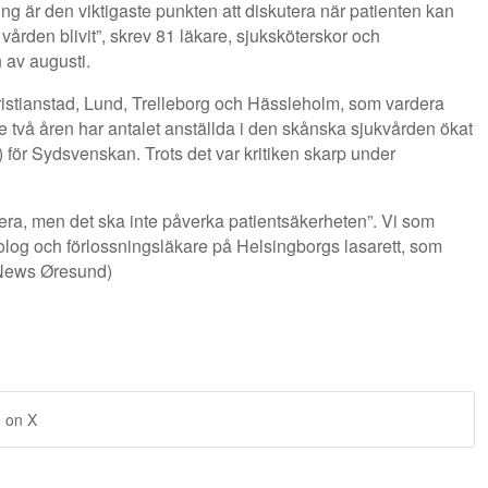
ling är den viktigaste punkten att diskutera när patienten kan
vården blivit”, skrev 81 läkare, sjuksköterskor och
 av augusti.
istianstad, Lund, Trelleborg och Hässleholm, som vardera
e två åren har antalet anställda i den skånska sjukvården ökat
ör Sydsvenskan. Trots det var kritiken skarp under
visera, men det ska inte påverka patientsäkerheten”. Vi som
kolog och förlossningsläkare på Helsingborgs lasarett, som
 (News Øresund)
 on X