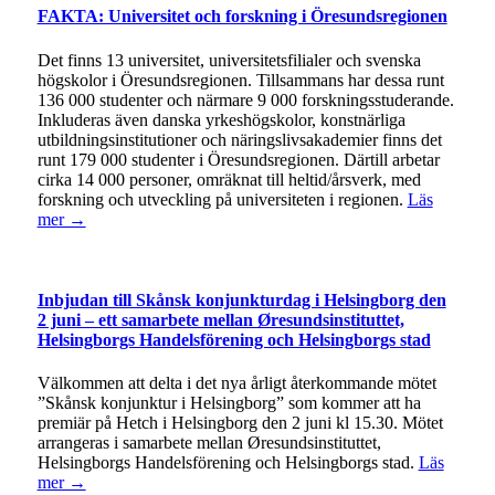
FAKTA: Universitet och forskning i Öresundsregionen
Det finns 13 universitet, universitetsfilialer och svenska
högskolor i Öresundsregionen. Tillsammans har dessa runt
136 000 studenter och närmare 9 000 forskningsstuderande.
Inkluderas även danska yrkeshögskolor, konstnärliga
utbildningsinstitutioner och näringslivsakademier finns det
runt 179 000 studenter i Öresundsregionen. Därtill arbetar
cirka 14 000 personer, omräknat till heltid/årsverk, med
forskning och utveckling på universiteten i regionen.
Läs
mer →
Inbjudan till Skånsk konjunkturdag i Helsingborg den
2 juni – ett samarbete mellan Øresundsinstituttet,
Helsingborgs Handelsförening och Helsingborgs stad
Välkommen att delta i det nya årligt återkommande mötet
”Skånsk konjunktur i Helsingborg” som kommer att ha
premiär på Hetch i Helsingborg den 2 juni kl 15.30. Mötet
arrangeras i samarbete mellan Øresundsinstituttet,
Helsingborgs Handelsförening och Helsingborgs stad.
Läs
mer →