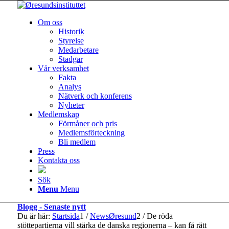
Om oss
Historik
Styrelse
Medarbetare
Stadgar
Vår verksamhet
Fakta
Analys
Nätverk och konferens
Nyheter
Medlemskap
Förmåner och pris
Medlemsförteckning
Bli medlem
Press
Kontakta oss
Sök
Menu
Menu
Blogg - Senaste nytt
Du är här:
Startsida
1
/
NewsØresund
2
/
De röda
stöttepartierna vill stärka de danska regionerna – kan få rätt