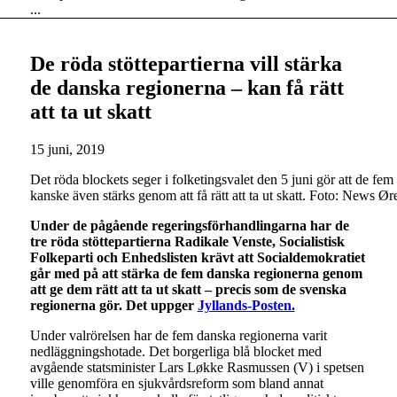
...
De röda stöttepartierna vill stärka
de danska regionerna – kan få rätt
att ta ut skatt
15 juni, 2019
Det röda blockets seger i folketingsvalet den 5 juni gör att de fe
kanske även stärks genom att få rätt att ta ut skatt. Foto: News Ø
Under de pågående regeringsförhandlingarna har de
tre röda stöttepartierna Radikale Venste, Socialistisk
Folkeparti och Enhedslisten krävt att Socialdemokratiet
går med på att stärka de fem danska regionerna genom
att ge dem rätt att ta ut skatt – precis som de svenska
regionerna gör. Det uppger
Jyllands-Posten.
Under valrörelsen har de fem danska regionerna varit
nedläggningshotade. Det borgerliga blå blocket med
avgående statsminister Lars Løkke Rasmussen (V) i spetsen
ville genomföra en sjukvårdsreform som bland annat