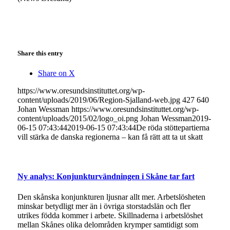
Share this entry
Share on X
https://www.oresundsinstituttet.org/wp-
content/uploads/2019/06/Region-Sjalland-web.jpg
427
640
Johan Wessman
https://www.oresundsinstituttet.org/wp-
content/uploads/2015/02/logo_oi.png
Johan Wessman
2019-
06-15 07:43:44
2019-06-15 07:43:44
De röda stöttepartierna
vill stärka de danska regionerna – kan få rätt att ta ut skatt
Ny analys: Konjunkturvändningen i Skåne tar fart
Den skånska konjunkturen ljusnar allt mer. Arbetslösheten
minskar betydligt mer än i övriga storstadslän och fler
utrikes födda kommer i arbete. Skillnaderna i arbetslöshet
mellan Skånes olika delområden krymper samtidigt som