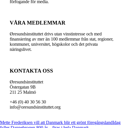
förfogande för media.
VÅRA MEDLEMMAR
Øresundsinstituttet drivs utan vinst­intresse och med
finansiering av mer än 100 medlemmar från stat, regioner,
kommuner, universitet, högskolor och det privata
näringslivet.
KONTAKTA OSS
Øresundsinstituttet
Östergatan 9B
211 25 Malmö
+46 (0) 40 30 56 30
info@oresundsinstituttet.org
Mette Frederiksen vill att Danmark blir ett grönt föregångsland
Idag
fyller Dannebrogen 800 år – firas i hela Danmark