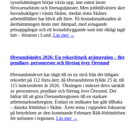
sysselsättningen börjar växla upp, inte minst inom
försvarssektorn och företagstjänster. Men jobbtillväxten sker
huvudsakligen i västra Skåne, medan östra Skånes
arbetstillfällen har blivit allt färre. På bostadsmarknaden är
återhämtningen desto mer dämpad, med avtagande
prisuppgångar och ett bostadsbyggande som inte riktigt tagit
fart – förutom i Lund.
Läs mer →
Øresundsindex 2026: En rekordstark gränsregion – fler
pendlare, personresor och företag över Öresund
Øresundsindexet har stigit till en ny nivå från det tidigare
rekordet på 112 förra året, då Øresundsbron fyllde 25 år, till
115 indexenheter år 2026. Ökningen i indexet drivs särskilt
av personresor, pendlare och företag över Öresund. Det
bidrar till att göra Öresundsregionen till en starkare
arbetsmarknadsregion. Endast en indikator har gått tillbaka
– danska fritidshus i Skåne. Årets tema i rapporten fokuserar
på betydelsen av den kommande Fehmarn Bält-förbindelsen
för turismen i regionen.
Läs mer →