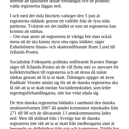
innebar att sjukhusen skulle förstatligas och de politiskt
valda regionerna läggas ned.
I och med det röda blockets valseger den 5 juni är
regionerna räddade genom ett vallöfte från de fyra röda
partierna. Tvärtom ser det istället ut som att regionerna kan
komma att stärkas.
– Om man anser att regionerna är viktiga bör man också
mena att de ska kunna styra sina egna intäkter, säger
Enhedslistens finans- och skatteordförande Rune Lund till
Jyllands-Posten.
Socialistisk Folkepartis politiska ordförande Karsten Hønge
säger till Jyllands-Posten att de vill flytta mer av ansvaret för
kollektivtrafiken till regionerna och att dessa då måste
stärkas genom att få ta ut skatt. Tidningen uppger att även
Radikale Venstre uttalat sig för att de danska regionerna ska
få rätt att ta ut skatt medan Socialdemokratiet, som leder
regeringsförhandlingarna, inte har velat uttala sig.
De fem danska regionerna bildades i samband den danska
strukturreformen 2007 då antalet kommuner minskades från
271 till 98 och de dåvarande 13 amtskommunerna lades
ned. Men till skillnad från i Sverige har de danska
regionerna inte rätt att ta ut skatt från medborgarna utan är
beroende av driftsbidrag från stat och kommuner. Därför har