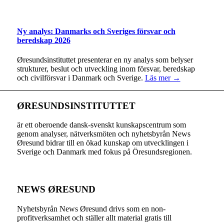
Ny analys: Danmarks och Sveriges försvar och
beredskap 2026
Øresundsinstituttet presenterar en ny analys som belyser
strukturer, beslut och utveckling inom försvar, beredskap
och civilförsvar i Danmark och Sverige.
Läs mer →
ØRESUNDSINSTITUTTET
är ett oberoende dansk-svenskt kunskapscentrum som
genom analyser, nätverksmöten och nyhetsbyrån News
Øresund bidrar till en ökad kunskap om utvecklingen i
Sverige och Danmark med fokus på Öresundsregionen.
NEWS ØRESUND
Nyhetsbyrån News Øresund drivs som en non-
profitverksamhet och ställer allt material gratis till