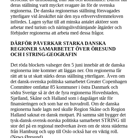
deras ställning varit mycket svagare än för de svenska
regionerna. De danska regionernas ställning försvagades
ytterligare vid årsskiftet när den nya erhvervsfremmeloven
infördes. Lagen syftar till att minska antalet aktörer som
arbetar med turism och näringslivsfrämjande åtgärder och
förbjuder regionerna att arbeta med dessa frågor.
DÄRFÖR PÅVERKAR STARKA DANSKA
REGIONER SAMARBETET ÖVER ÖRESUND
OCH I STRING-GEOGRAFIN
Det röda blockets valseger den 5 juni innebär att de danska
regionerna inte kommer att läggas ner. Om regionerna får
rätt att ta ut skatt stärks deras ställning ytterligare. Även om
det dansk-svenska politiska samarbetet Greater Copenhagen
Committee omfattar 85 kommuner i östra Danmark och
södra Sverige så är det de fyra regionerna Hovedstaden,
Sjælland, Skåne och Halland som i dagsläget står för
finansieringen och som har en huvudroll. Om de danska
regionerna hade lagts ned skulle Region Skåne och Region
Halland saknat en dansk motpart. På samma sätt bygger det
tysk-dansk-svensk-norska politiska samarbetet STRING till
stor del på en regional medverkan även om de stora städerna
från Hamburg och upp till Oslo också har en viktig roll.
(News Øresund)