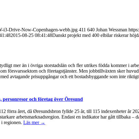
BMW-i3-Drive-Now-Copenhagen-webb.jpg
411
640
Johan Wessman
https
41:48
2015-08-25 08:41:48
Danskt projekt med 400 elbilar riskerar höjd
ydligt mer än i övriga storstadslän och fler utrikes födda kommer i arb
om försvarssektorn och företagstjänster. Men jobbtillväxten sker huvudsa
med avtagande prisuppgångar och ett bostadsbyggande som inte riktigt 
, personresor och företag över Öresund
å 112 förra året, då Øresundsbron fyllde 25 år, till 115 indexenheter år 
 starkare arbetsmarknadsregion. Endast en indikator har gått tillbaka – d
 i regionen.
Läs mer →