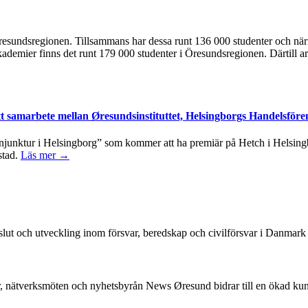
 i Öresundsregionen. Tillsammans har dessa runt 136 000 studenter och n
kademier finns det runt 179 000 studenter i Öresundsregionen. Därtill ar
tt samarbete mellan Øresundsinstituttet, Helsingborgs Handelsföre
junktur i Helsingborg” som kommer att ha premiär på Hetch i Helsingbo
stad.
Läs mer →
beslut och utveckling inom försvar, beredskap och civilförsvar i Danmar
, nätverksmöten och nyhetsbyrån News Øresund bidrar till en ökad k