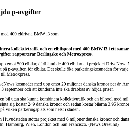
jda p-avgifter
mn med 400 eldrivna BMW i3 som
inera kollektivtrafik och en elbilspool med 400 BMW i3 i ett s
gifter rapporterar Berlingske och Metroxpress.
 upp emot 500 elbilar, däribland de 400 elbilarna i projektet DriveNow
t på p-avgiften för elbilar. Det skulle öka parkeringskostnaden för varj
ill Metroxpress.
 DriveNows kostnader med upp emot 20 miljoner danska kronor per år. A
n 3 september och att kunderna inte ska drabbas av höjda priser.
n bil utan ska kunna kombinera kollektivtrafik och en bilpool med mil
uta sig kostar 249 danska kronor och sedan kostar bilarna 3,95 kronor 
på vilken parkeringsplats som helst i staden.
Huvudstaden stöttar projektet med 6 miljoner danska kronor och dansk
Köln, Hamburg, Wien, London och San Francisco. (News Øresund)