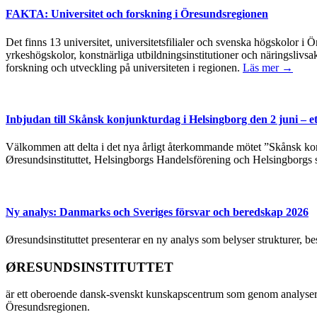
FAKTA: Universitet och forskning i Öresundsregionen
Det finns 13 universitet, universitetsfilialer och svenska högskolor
yrkeshögskolor, konstnärliga utbildningsinstitutioner och näringslivsa
forskning och utveckling på universiteten i regionen.
Läs mer →
Inbjudan till Skånsk konjunkturdag i Helsingborg den 2 juni – e
Välkommen att delta i det nya årligt återkommande mötet ”Skånsk kon
Øresundsinstituttet, Helsingborgs Handelsförening och Helsingborgs 
Ny analys: Danmarks och Sveriges försvar och beredskap 2026
Øresundsinstituttet presenterar en ny analys som belyser strukturer, 
ØRESUNDSINSTITUTTET
är ett oberoende dansk-svenskt kunskapscentrum som genom analyser
Öresundsregionen.