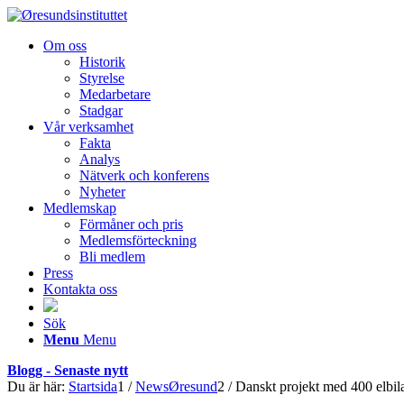
Om oss
Historik
Styrelse
Medarbetare
Stadgar
Vår verksamhet
Fakta
Analys
Nätverk och konferens
Nyheter
Medlemskap
Förmåner och pris
Medlemsförteckning
Bli medlem
Press
Kontakta oss
Sök
Menu
Menu
Blogg - Senaste nytt
Du är här:
Startsida
1
/
NewsØresund
2
/
Danskt projekt med 400 elbila