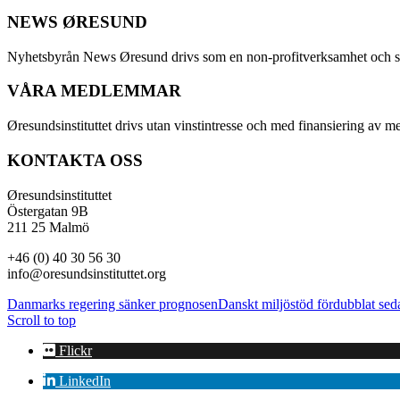
NEWS ØRESUND
Nyhetsbyrån News Øresund drivs som en non-profitverksamhet och ställe
VÅRA MEDLEMMAR
Øresundsinstituttet drivs utan vinst­intresse och med finansiering av 
KONTAKTA OSS
Øresundsinstituttet
Östergatan 9B
211 25 Malmö
+46 (0) 40 30 56 30
info@oresundsinstituttet.org
Danmarks regering sänker prognosen
Danskt miljöstöd fördubblat sed
Scroll to top
Flickr
LinkedIn