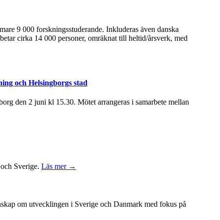
ärmare 9 000 forskningsstuderande. Inkluderas även danska
betar cirka 14 000 personer, omräknat till heltid/årsverk, med
ning och Helsingborgs stad
rg den 2 juni kl 15.30. Mötet arrangeras i samarbete mellan
k och Sverige.
Läs mer →
unskap om utvecklingen i Sverige och Danmark med fokus på