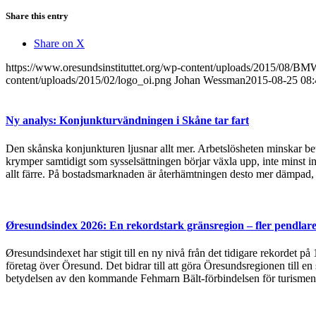
Share this entry
Share on X
https://www.oresundsinstituttet.org/wp-content/uploads/2015/08/
content/uploads/2015/02/logo_oi.png
Johan Wessman
2015-08-25 08:
Ny analys: Konjunkturvändningen i Skåne tar fart
Den skånska konjunkturen ljusnar allt mer. Arbetslösheten minskar bet
krymper samtidigt som sysselsättningen börjar växla upp, inte minst in
allt färre. På bostadsmarknaden är återhämtningen desto mer dämpad, 
Øresundsindex 2026: En rekordstark gränsregion – fler pendlare
Øresundsindexet har stigit till en ny nivå från det tidigare rekordet p
företag över Öresund. Det bidrar till att göra Öresundsregionen till en
betydelsen av den kommande Fehmarn Bält-förbindelsen för turismen