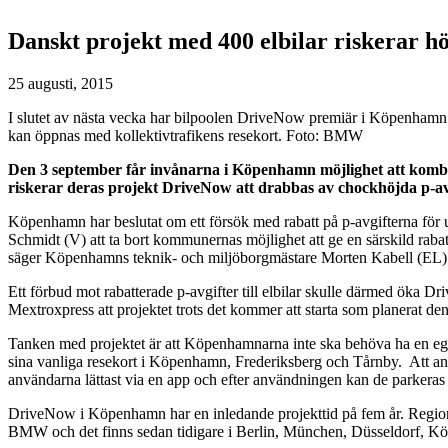
Danskt projekt med 400 elbilar riskerar hö
25 augusti, 2015
I slutet av nästa vecka har bilpoolen DriveNow premiär i Köpenha
kan öppnas med kollektivtrafikens resekort. Foto: BMW
Den 3 september får invånarna i Köpenhamn möjlighet att komb
riskerar deras projekt DriveNow att drabbas av chockhöjda p-av
Köpenhamn har beslutat om ett försök med rabatt på p-avgifterna för
Schmidt (V) att ta bort kommunernas möjlighet att ge en särskild rabat
säger Köpenhamns teknik- och miljöborgmästare Morten Kabell (EL) t
Ett förbud mot rabatterade p-avgifter till elbilar skulle därmed öka
Mextroxpress att projektet trots det kommer att starta som planerat de
Tanken med projektet är att Köpenhamnarna inte ska behöva ha en ege
sina vanliga resekort i Köpenhamn, Frederiksberg och Tårnby. Att ansl
användarna lättast via en app och efter användningen kan de parkeras 
DriveNow i Köpenhamn har en inledande projekttid på fem år. Region 
BMW och det finns sedan tidigare i Berlin, München, Düsseldorf, 