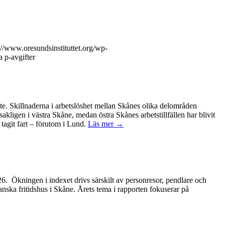
://www.oresundsinstituttet.org/wp-
a p-avgifter
ete. Skillnaderna i arbetslöshet mellan Skånes olika delområden
kligen i västra Skåne, medan östra Skånes arbetstillfällen har blivit
tagit fart – förutom i Lund.
Läs mer →
2026. Ökningen i indexet drivs särskilt av personresor, pendlare och
anska fritidshus i Skåne. Årets tema i rapporten fokuserar på