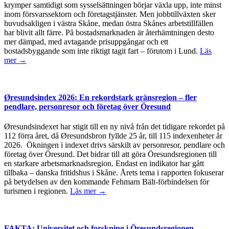
krymper samtidigt som sysselsättningen börjar växla upp, inte minst
inom försvarssektorn och företagstjänster. Men jobbtillväxten sker
huvudsakligen i västra Skåne, medan östra Skånes arbetstillfällen
har blivit allt färre. På bostadsmarknaden är återhämtningen desto
mer dämpad, med avtagande prisuppgångar och ett
bostadsbyggande som inte riktigt tagit fart – förutom i Lund.
Läs
mer →
Øresundsindex 2026: En rekordstark gränsregion – fler
pendlare, personresor och företag över Öresund
Øresundsindexet har stigit till en ny nivå från det tidigare rekordet på
112 förra året, då Øresundsbron fyllde 25 år, till 115 indexenheter år
2026. Ökningen i indexet drivs särskilt av personresor, pendlare och
företag över Öresund. Det bidrar till att göra Öresundsregionen till
en starkare arbetsmarknadsregion. Endast en indikator har gått
tillbaka – danska fritidshus i Skåne. Årets tema i rapporten fokuserar
på betydelsen av den kommande Fehmarn Bält-förbindelsen för
turismen i regionen.
Läs mer →
FAKTA: Universitet och forskning i Öresundsregionen