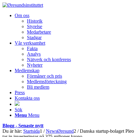
Om oss
Historik
Styrelse
Medarbetare
Stadgar
Vår verksamhet
Fakta
Analys
Nätverk och konferens
Nyheter
Medlemskap
Förmåner och pris
Medlemsförteckning
Bli medlem
Press
Kontakta oss
Sök
Menu
Menu
Blogg - Senaste nytt
Du är här:
Startsida
1
/
NewsØresund
2
/
Danska startup-bolaget Pleo
tar in investeringar på 375 miljoner krono...