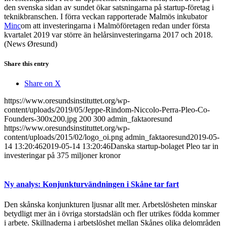
den svenska sidan av sundet ökar satsningarna på startup-företag i
teknikbranschen. I förra veckan rapporterade Malmös inkubator
Minc
om att investeringarna i Malmöföretagen redan under första
kvartalet 2019 var större än helårsinvesteringarna 2017 och 2018.
(News Øresund)
Share this entry
Share on X
https://www.oresundsinstituttet.org/wp-
content/uploads/2019/05/Jeppe-Rindom-Niccolo-Perra-Pleo-Co-
Founders-300x200.jpg
200
300
admin_faktaoresund
https://www.oresundsinstituttet.org/wp-
content/uploads/2015/02/logo_oi.png
admin_faktaoresund
2019-05-
14 13:20:46
2019-05-14 13:20:46
Danska startup-bolaget Pleo tar in
investeringar på 375 miljoner kronor
Ny analys: Konjunkturvändningen i Skåne tar fart
Den skånska konjunkturen ljusnar allt mer. Arbetslösheten minskar
betydligt mer än i övriga storstadslän och fler utrikes födda kommer
i arbete. Skillnaderna i arbetslöshet mellan Skånes olika delområden