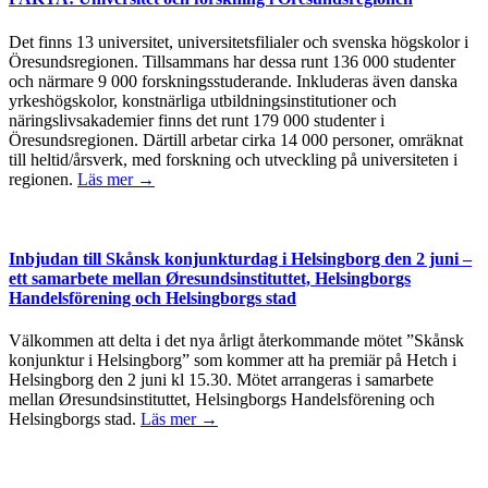
Det finns 13 universitet, universitetsfilialer och svenska högskolor i
Öresundsregionen. Tillsammans har dessa runt 136 000 studenter
och närmare 9 000 forskningsstuderande. Inkluderas även danska
yrkeshögskolor, konstnärliga utbildningsinstitutioner och
näringslivsakademier finns det runt 179 000 studenter i
Öresundsregionen. Därtill arbetar cirka 14 000 personer, omräknat
till heltid/årsverk, med forskning och utveckling på universiteten i
regionen.
Läs mer →
Inbjudan till Skånsk konjunkturdag i Helsingborg den 2 juni –
ett samarbete mellan Øresundsinstituttet, Helsingborgs
Handelsförening och Helsingborgs stad
Välkommen att delta i det nya årligt återkommande mötet ”Skånsk
konjunktur i Helsingborg” som kommer att ha premiär på Hetch i
Helsingborg den 2 juni kl 15.30. Mötet arrangeras i samarbete
mellan Øresundsinstituttet, Helsingborgs Handelsförening och
Helsingborgs stad.
Läs mer →