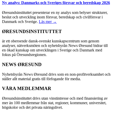
Ny analys: Danmarks och Sveriges försvar och beredskap 2026
Øresundsinstituttet presenterar en ny analys som belyser strukturer,
beslut och utveckling inom försvar, beredskap och civilförsvar i
Danmark och Sverige.
Läs mer →
ØRESUNDSINSTITUTTET
är ett oberoende dansk-svenskt kunskapscentrum som genom
analyser, nätverksmöten och nyhetsbyrån News Øresund bidrar till
en ökad kunskap om utvecklingen i Sverige och Danmark med
fokus på Öresundsregionen.
NEWS ØRESUND
Nyhetsbyrån News Øresund drivs som en non-profitverksamhet och
ställer allt material gratis till förfogande för media.
VÅRA MEDLEMMAR
Øresundsinstituttet drivs utan vinst­intresse och med finansiering av
mer än 100 medlemmar från stat, regioner, kommuner, universitet,
högskolor och det privata näringslivet.