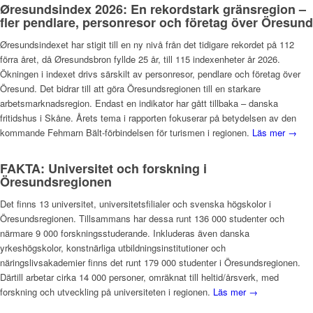
Øresundsindex 2026: En rekordstark gränsregion –
fler pendlare, personresor och företag över Öresund
Øresundsindexet har stigit till en ny nivå från det tidigare rekordet på 112
förra året, då Øresundsbron fyllde 25 år, till 115 indexenheter år 2026.
Ökningen i indexet drivs särskilt av personresor, pendlare och företag över
Öresund. Det bidrar till att göra Öresundsregionen till en starkare
arbetsmarknadsregion. Endast en indikator har gått tillbaka – danska
fritidshus i Skåne. Årets tema i rapporten fokuserar på betydelsen av den
kommande Fehmarn Bält-förbindelsen för turismen i regionen.
Läs mer →
FAKTA: Universitet och forskning i
Öresundsregionen
Det finns 13 universitet, universitetsfilialer och svenska högskolor i
Öresundsregionen. Tillsammans har dessa runt 136 000 studenter och
närmare 9 000 forskningsstuderande. Inkluderas även danska
yrkeshögskolor, konstnärliga utbildningsinstitutioner och
näringslivsakademier finns det runt 179 000 studenter i Öresundsregionen.
Därtill arbetar cirka 14 000 personer, omräknat till heltid/årsverk, med
forskning och utveckling på universiteten i regionen.
Läs mer →