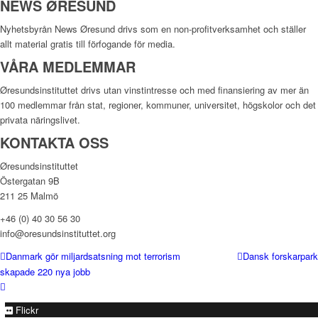
NEWS ØRESUND
Nyhetsbyrån News Øresund drivs som en non-profitverksamhet och ställer
allt material gratis till förfogande för media.
VÅRA MEDLEMMAR
Øresundsinstituttet drivs utan vinst­intresse och med finansiering av mer än
100 medlemmar från stat, regioner, kommuner, universitet, högskolor och det
privata näringslivet.
KONTAKTA OSS
Øresundsinstituttet
Östergatan 9B
211 25 Malmö
+46 (0) 40 30 56 30
info@oresundsinstituttet.org
Danmark gör miljardsatsning mot terrorism
Dansk forskarpark
skapade 220 nya jobb
Flickr