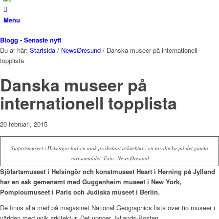
Menu
Blogg - Senaste nytt
Du är här:
Startsida
/
NewsØresund
/
Danska museer på internationell
topplista
Danska museer på
internationell topplista
20 februari, 2015
Sjöfartsmuseet i Helsingör har en unik prisbelönt arkitektur i en torrdocka på det gamla
varvsområdet. Foto: News Øresund
Sjöfartsmuseet i Helsingör och konstmuseet Heart i Herning på Jylland
har en sak gemenamt med Guggenheim museet i New York,
Pompioumuseet i Paris och Judiska museet i Berlin.
De finns alla med på magasinet National Geographics lista över tio museer i
världen med unik arkitektur. Det uppger Jyllands-Posten.