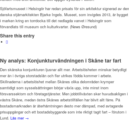
Sjöfartsmuseet i Helsingör har redan prisats för sin arkitektur signerad av den
danska stjärnarkitekten Bjarke Ingels. Museet, som invigdes 2013, är bygget
i marken kring en torrdocka till det nedlagda varvet i Helsingör som
förvandlats till museum och kulturkvarter. (News Øresund)
Share this entry
Ny analys: Konjunkturvändningen i Skåne tar fart
Den skånska konjunkturen ljusnar allt mer. Arbetslösheten minskar betydligt
mer än i övriga storstadslän och fler utrikes födda kommer i arbete.
Skillnaderna i arbetslöshet mellan Skånes olika delområden krymper
samtidigt som sysselsättningen börjar växla upp, inte minst inom
försvarssektorn och företagstjänster. Men jobbtillväxten sker huvudsakligen i
västra Skåne, medan östra Skånes arbetstillfällen har blivit allt färre. På
bostadsmarknaden är återhämtningen desto mer dämpad, med avtagande
prisuppgångar och ett bostadsbyggande som inte riktigt tagit fart – förutom i
Lund.
Läs mer →