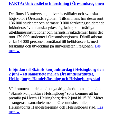
FAKTA: Universitet och forskning i Öresundsregionen
Det finns 13 universitet, universitetsfilialer och svenska
högskolor i Öresundsregionen. Tillsammans har dessa runt
136 000 studenter och närmare 9 000 forskningsstuderande.
Inkluderas även danska yrkeshögskolor, konstnärliga
utbildningsinstitutioner och näringslivsakademier finns det
runt 179 000 studenter i Öresundsregionen. Därtill arbetar
cirka 14 000 personer, omräknat till heltid/årsverk, med
forskning och utveckling på universiteten i regionen.
Läs
mer →
Inbjudan till Skånsk konjunkturdag i Helsingborg den
2 juni – ett samarbete mellan Øresundsinstituttet,
Helsingborgs Handelsförening och Helsingborgs stad
Välkommen att delta i det nya årligt återkommande mötet
”Skånsk konjunktur i Helsingborg” som kommer att ha
premiär på Hetch i Helsingborg den 2 juni kl 15.30. Mötet
arrangeras i samarbete mellan Øresundsinstituttet,
Helsingborgs Handelsförening och Helsingborgs stad.
Läs
mer →