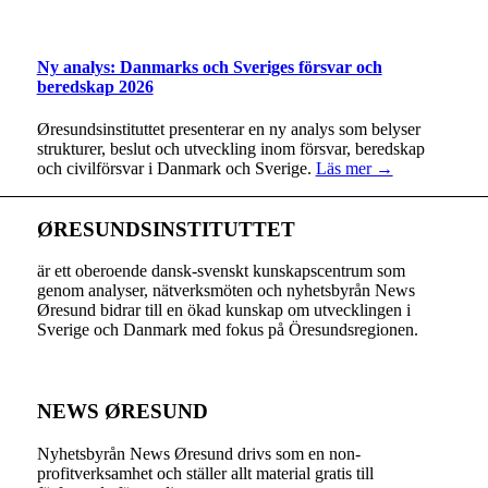
Ny analys: Danmarks och Sveriges försvar och
beredskap 2026
Øresundsinstituttet presenterar en ny analys som belyser
strukturer, beslut och utveckling inom försvar, beredskap
och civilförsvar i Danmark och Sverige.
Läs mer →
ØRESUNDSINSTITUTTET
är ett oberoende dansk-svenskt kunskapscentrum som
genom analyser, nätverksmöten och nyhetsbyrån News
Øresund bidrar till en ökad kunskap om utvecklingen i
Sverige och Danmark med fokus på Öresundsregionen.
NEWS ØRESUND
Nyhetsbyrån News Øresund drivs som en non-
profitverksamhet och ställer allt material gratis till