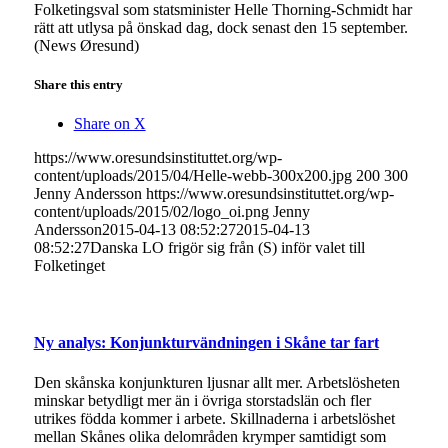
Folketingsval som statsminister Helle Thorning-Schmidt har
rätt att utlysa på önskad dag, dock senast den 15 september.
(News Øresund)
Share this entry
Share on X
https://www.oresundsinstituttet.org/wp-
content/uploads/2015/04/Helle-webb-300x200.jpg
200
300
Jenny Andersson
https://www.oresundsinstituttet.org/wp-
content/uploads/2015/02/logo_oi.png
Jenny
Andersson
2015-04-13 08:52:27
2015-04-13
08:52:27
Danska LO frigör sig från (S) inför valet till
Folketinget
Ny analys: Konjunkturvändningen i Skåne tar fart
Den skånska konjunkturen ljusnar allt mer. Arbetslösheten
minskar betydligt mer än i övriga storstadslän och fler
utrikes födda kommer i arbete. Skillnaderna i arbetslöshet
mellan Skånes olika delområden krymper samtidigt som