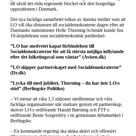
till såväl det röda regerande blocket och den borgerliga
oppositionen i Danmark.
Det nya fackliga samarbetet tolkas av danska medier som att
LO vill öka distansen till socialdemokraterne dagen efter att
Danmarks statsminister Helle Thorning-Schmidt kunde fira
10-årsjubileum som socialdemokratisk partiledare.
”LO har medvetet kapat förbindelsen till
Socialdemokraterne för att få största möjliga inflytande
efter det folketingsval som väntar” (Avisen.dk)
”LO släpper partnerskapet med Socialdemokraterne”
(Dr.dk)
”Lycka till med jubileet, Thorning – du har inte LO:s
stöd” (Berlingske Politiko)
– Vi menar att våra 1,5 miljoner medlemmar och våra
fackliga organisationer står starkare genom ett partnerskap,
skriver LO:s ordförande Harald Børsting och FTF:s
ordförande Bente Sorgenfrey i en gemensam debattartikel i
Berlingske.
– En kommande regering ska tänka aktivt och offensivt