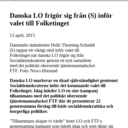
Danska LO frigör sig från (S) inför
valet till Folketinget
13 april, 2015
Danmarks statminister Helle Thorning-Schmidt
(S) tappar ett viktigt stöd inför valet till
Folketinget när danska LO frigör sig från
Socialdemokraterne genom ett nytt samarbete
med det politiskt oberoende tjänstemannafacket
FTF. Foto: News Øresund
Danska LO markerar en ökad självständighet gentemot
Socialdemokraterne inför det kommande valet till
Folketinget. Idag inleder LO en stor kampanj
tillsammans med det politiskt oberoende
tjänstemannafacket FTF där de presenterar 22
gemensamma förslag till både socialdemokratiska och
borgerliga politiker.
”Tillsammans skapar vi värde” heter LO och FTF:s
gemensamma kampanj som inleds idag och som riktar sig