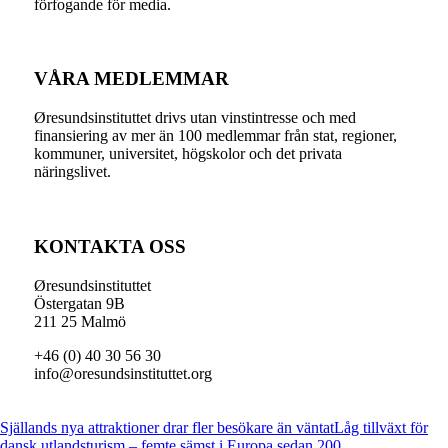
förfogande för media.
VÅRA MEDLEMMAR
Øresundsinstituttet drivs utan vinst­intresse och med
finansiering av mer än 100 medlemmar från stat, regioner,
kommuner, universitet, högskolor och det privata
näringslivet.
KONTAKTA OSS
Øresundsinstituttet
Östergatan 9B
211 25 Malmö
+46 (0) 40 30 56 30
info@oresundsinstituttet.org
Själlands nya attraktioner drar fler besökare än väntat
Låg tillväxt för
dansk utlandsturism – femte sämst i Europa sedan 200...