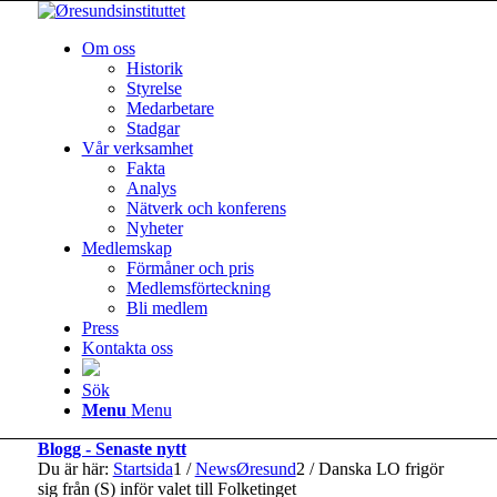
Om oss
Historik
Styrelse
Medarbetare
Stadgar
Vår verksamhet
Fakta
Analys
Nätverk och konferens
Nyheter
Medlemskap
Förmåner och pris
Medlemsförteckning
Bli medlem
Press
Kontakta oss
Sök
Menu
Menu
Blogg - Senaste nytt
Du är här:
Startsida
1
/
NewsØresund
2
/
Danska LO frigör
sig från (S) inför valet till Folketinget