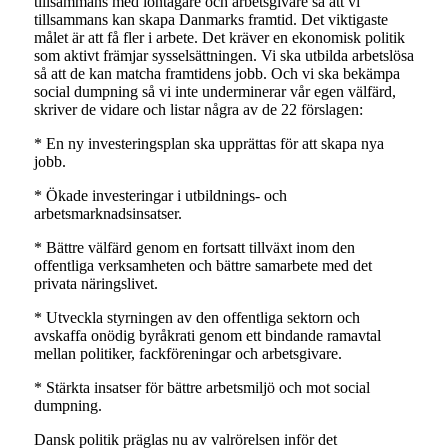
tillsammans med löntagare och arbetsgivare så att vi
tillsammans kan skapa Danmarks framtid. Det viktigaste
målet är att få fler i arbete. Det kräver en ekonomisk politik
som aktivt främjar sysselsättningen. Vi ska utbilda arbetslösa
så att de kan matcha framtidens jobb. Och vi ska bekämpa
social dumpning så vi inte underminerar vår egen välfärd,
skriver de vidare och listar några av de 22 förslagen:
* En ny investeringsplan ska upprättas för att skapa nya
jobb.
* Ökade investeringar i utbildnings- och
arbetsmarknadsinsatser.
* Bättre välfärd genom en fortsatt tillväxt inom den
offentliga verksamheten och bättre samarbete med det
privata näringslivet.
* Utveckla styrningen av den offentliga sektorn och
avskaffa onödig byråkrati genom ett bindande ramavtal
mellan politiker, fackföreningar och arbetsgivare.
* Stärkta insatser för bättre arbetsmiljö och mot social
dumpning.
Dansk politik präglas nu av valrörelsen inför det