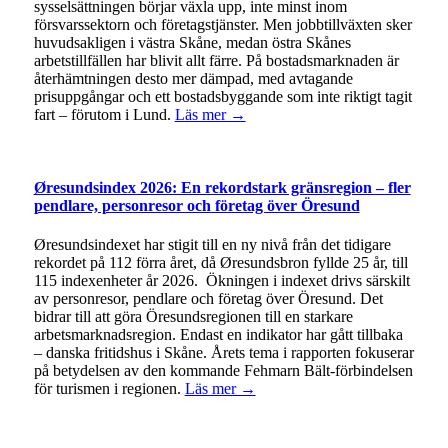
sysselsättningen börjar växla upp, inte minst inom
försvarssektorn och företagstjänster. Men jobbtillväxten sker
huvudsakligen i västra Skåne, medan östra Skånes
arbetstillfällen har blivit allt färre. På bostadsmarknaden är
återhämtningen desto mer dämpad, med avtagande
prisuppgångar och ett bostadsbyggande som inte riktigt tagit
fart – förutom i Lund.
Läs mer →
Øresundsindex 2026: En rekordstark gränsregion – fler
pendlare, personresor och företag över Öresund
Øresundsindexet har stigit till en ny nivå från det tidigare
rekordet på 112 förra året, då Øresundsbron fyllde 25 år, till
115 indexenheter år 2026. Ökningen i indexet drivs särskilt
av personresor, pendlare och företag över Öresund. Det
bidrar till att göra Öresundsregionen till en starkare
arbetsmarknadsregion. Endast en indikator har gått tillbaka
– danska fritidshus i Skåne. Årets tema i rapporten fokuserar
på betydelsen av den kommande Fehmarn Bält-förbindelsen
för turismen i regionen.
Läs mer →