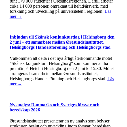
runt 179 000 studenter i Öresundsregionen. Därtill arbetar
cirka 14 000 personer, omräknat till heltid/årsverk, med
forskning och utveckling på universiteten i regionen.
Läs
mer →
Inbjudan till Skånsk konjunkturdag i Helsingborg den
2 juni – ett samarbete mellan Øresundsinstituttet,
Helsingborgs Handelsförening och Helsingborgs stad
Välkommen att delta i det nya årligt återkommande mötet
”Skånsk konjunktur i Helsingborg” som kommer att ha
premiär på Hetch i Helsingborg den 2 juni kl 15.30. Mötet
arrangeras i samarbete mellan Øresundsinstituttet,
Helsingborgs Handelsförening och Helsingborgs stad.
Läs
mer →
Ny analys: Danmarks och Sveriges försvar och
beredskap 2026
Øresundsinstituttet presenterar en ny analys som belyser
strukturer, beslut och utveckling inom försvar, beredskap