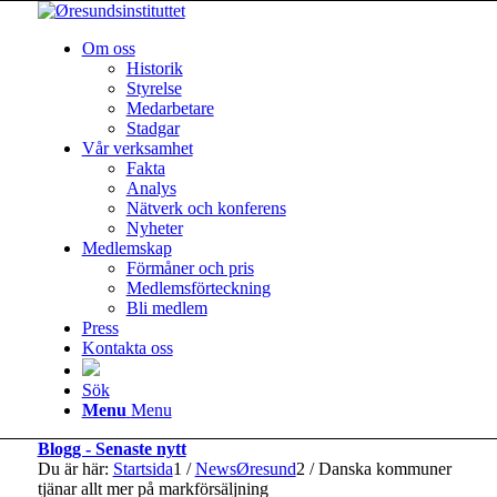
Om oss
Historik
Styrelse
Medarbetare
Stadgar
Vår verksamhet
Fakta
Analys
Nätverk och konferens
Nyheter
Medlemskap
Förmåner och pris
Medlemsförteckning
Bli medlem
Press
Kontakta oss
Sök
Menu
Menu
Blogg - Senaste nytt
Du är här:
Startsida
1
/
NewsØresund
2
/
Danska kommuner
tjänar allt mer på markförsäljning