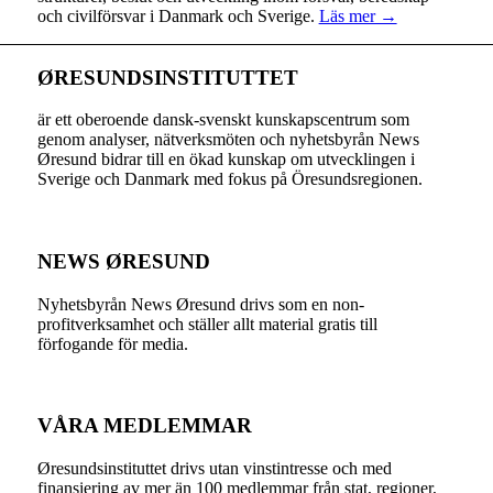
och civilförsvar i Danmark och Sverige.
Läs mer →
ØRESUNDSINSTITUTTET
är ett oberoende dansk-svenskt kunskapscentrum som
genom analyser, nätverksmöten och nyhetsbyrån News
Øresund bidrar till en ökad kunskap om utvecklingen i
Sverige och Danmark med fokus på Öresundsregionen.
NEWS ØRESUND
Nyhetsbyrån News Øresund drivs som en non-
profitverksamhet och ställer allt material gratis till
förfogande för media.
VÅRA MEDLEMMAR
Øresundsinstituttet drivs utan vinst­intresse och med
finansiering av mer än 100 medlemmar från stat, regioner,