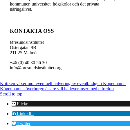
kommuner, universitet, högskolor och det privata
näringslivet.
KONTAKTA OSS
Øresundsinstituttet
Östergatan 9B
211 25 Malmö
+46 (0) 40 30 56 30
info@oresundsinstituttet.org
Kritiken växer mot eventuell halvering av eventbudget i Köpenhamn
Köpenhamns överborgmästare vill ha leveranser med elfordon
Scroll to top
Flickr
LinkedIn
Twitter