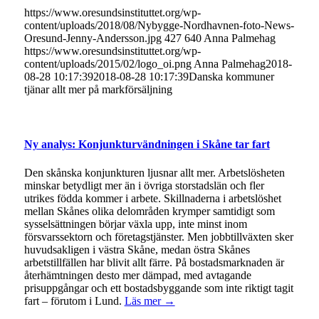
https://www.oresundsinstituttet.org/wp-
content/uploads/2018/08/Nybygge-Nordhavnen-foto-News-
Oresund-Jenny-Andersson.jpg
427
640
Anna Palmehag
https://www.oresundsinstituttet.org/wp-
content/uploads/2015/02/logo_oi.png
Anna Palmehag
2018-
08-28 10:17:39
2018-08-28 10:17:39
Danska kommuner
tjänar allt mer på markförsäljning
Ny analys: Konjunkturvändningen i Skåne tar fart
Den skånska konjunkturen ljusnar allt mer. Arbetslösheten
minskar betydligt mer än i övriga storstadslän och fler
utrikes födda kommer i arbete. Skillnaderna i arbetslöshet
mellan Skånes olika delområden krymper samtidigt som
sysselsättningen börjar växla upp, inte minst inom
försvarssektorn och företagstjänster. Men jobbtillväxten sker
huvudsakligen i västra Skåne, medan östra Skånes
arbetstillfällen har blivit allt färre. På bostadsmarknaden är
återhämtningen desto mer dämpad, med avtagande
prisuppgångar och ett bostadsbyggande som inte riktigt tagit
fart – förutom i Lund.
Läs mer →