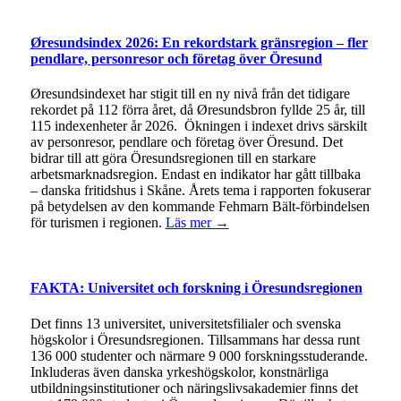
Øresundsindex 2026: En rekordstark gränsregion – fler
pendlare, personresor och företag över Öresund
Øresundsindexet har stigit till en ny nivå från det tidigare
rekordet på 112 förra året, då Øresundsbron fyllde 25 år, till
115 indexenheter år 2026. Ökningen i indexet drivs särskilt
av personresor, pendlare och företag över Öresund. Det
bidrar till att göra Öresundsregionen till en starkare
arbetsmarknadsregion. Endast en indikator har gått tillbaka
– danska fritidshus i Skåne. Årets tema i rapporten fokuserar
på betydelsen av den kommande Fehmarn Bält-förbindelsen
för turismen i regionen.
Läs mer →
FAKTA: Universitet och forskning i Öresundsregionen
Det finns 13 universitet, universitetsfilialer och svenska
högskolor i Öresundsregionen. Tillsammans har dessa runt
136 000 studenter och närmare 9 000 forskningsstuderande.
Inkluderas även danska yrkeshögskolor, konstnärliga
utbildningsinstitutioner och näringslivsakademier finns det