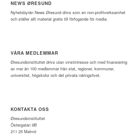
NEWS ØRESUND
Nyhetsbyrån News Øresund drivs som en non-profitverksamhet
och ställer allt material gratis till förfogande för media.
VÅRA MEDLEMMAR
Øresundsinstituttet drivs utan vinst­intresse och med finansiering
av mer än 100 medlemmar från stat, regioner, kommuner,
universitet, högskolor och det privata näringslivet.
KONTAKTA OSS
Øresundsinstituttet
Östergatan 9B
211 25 Malmö