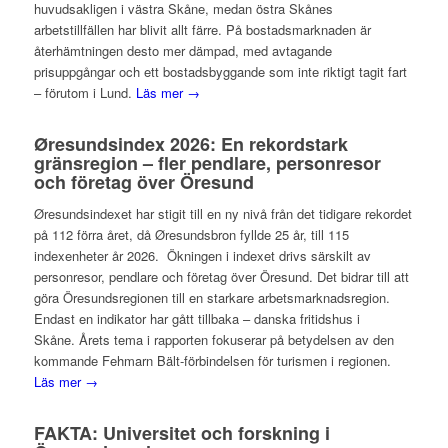
huvudsakligen i västra Skåne, medan östra Skånes
arbetstillfällen har blivit allt färre. På bostadsmarknaden är
återhämtningen desto mer dämpad, med avtagande
prisuppgångar och ett bostadsbyggande som inte riktigt tagit fart
– förutom i Lund.
Läs mer →
Øresundsindex 2026: En rekordstark
gränsregion – fler pendlare, personresor
och företag över Öresund
Øresundsindexet har stigit till en ny nivå från det tidigare rekordet
på 112 förra året, då Øresundsbron fyllde 25 år, till 115
indexenheter år 2026. Ökningen i indexet drivs särskilt av
personresor, pendlare och företag över Öresund. Det bidrar till att
göra Öresundsregionen till en starkare arbetsmarknadsregion.
Endast en indikator har gått tillbaka – danska fritidshus i
Skåne. Årets tema i rapporten fokuserar på betydelsen av den
kommande Fehmarn Bält-förbindelsen för turismen i regionen.
Läs mer →
FAKTA: Universitet och forskning i