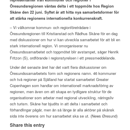
Öresundsregionen väntas delta i ett toppmöte hos Region
Skåne den 22 juni. Syftet är att hitta nya samarbetsformer för
att stärka regionens internationella konkurrenskraft.
– Vi välkomnar kommun- och regionföreträdare i
Öresundsregionen till Kristianstad och Rådhus Skåne för en dag
med diskussioner om hur vi kan utveckla samarbetet för att bli en
stark internationell region. Vi omorganiserar nu
Öresundssamarbetet och toppmötet blir avstampet, säger Henrik
Fritzon (S), ordförande i regionstyrelsen i ett pressmeddelande.
Under det senaste året har det varit flera diskussioner om
Öresundssamarbetets form och regionens namn. 46 kommuner
och två regioner på Själland har startat samarbetet Greater
Copenhagen som handlar om internationell marknadsföring av
regionen, men även om att skapa en tydligare struktur för de
organisationer som arbetar med regional utveckling, näringsliv
och turism. Skåne har bjudits in att delta i samarbetet och
förhandlingar pågår, men än så länge är alla aktörer på skånsk
sida inte överens om hur samarbetet ska se ut. (News Øresund)
Share this entry