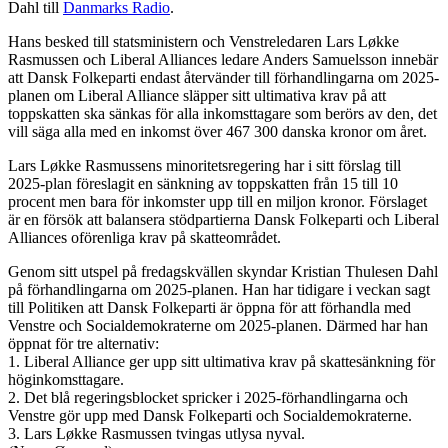
Dahl till
Danmarks Radio
.
Hans besked till statsministern och Venstreledaren Lars Løkke
Rasmussen och Liberal Alliances ledare Anders Samuelsson innebär
att Dansk Folkeparti endast återvänder till förhandlingarna om 2025-
planen om Liberal Alliance släpper sitt ultimativa krav på att
toppskatten ska sänkas för alla inkomsttagare som berörs av den, det
vill säga alla med en inkomst över 467 300 danska kronor om året.
Lars Løkke Rasmussens minoritetsregering har i sitt förslag till
2025-plan föreslagit en sänkning av toppskatten från 15 till 10
procent men bara för inkomster upp till en miljon kronor. Förslaget
är en försök att balansera stödpartierna Dansk Folkeparti och Liberal
Alliances oförenliga krav på skatteområdet.
Genom sitt utspel på fredagskvällen skyndar Kristian Thulesen Dahl
på förhandlingarna om 2025-planen. Han har tidigare i veckan sagt
till Politiken att Dansk Folkeparti är öppna för att förhandla med
Venstre och Socialdemokraterne om 2025-planen. Därmed har han
öppnat för tre alternativ:
1. Liberal Alliance ger upp sitt ultimativa krav på skattesänkning för
höginkomsttagare.
2. Det blå regeringsblocket spricker i 2025-förhandlingarna och
Venstre gör upp med Dansk Folkeparti och Socialdemokraterne.
3. Lars Løkke Rasmussen tvingas utlysa nyval.