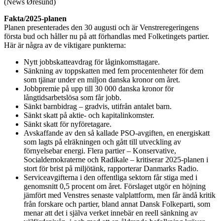
(News Øresund)
Fakta/2025-planen
Planen presenterades den 30 augusti och är Venstreregeringens
första bud och håller nu på att förhandlas med Folketingets partier.
Här är några av de viktigare punkterna:
Nytt jobbskatteavdrag för låginkomsttagare.
Sänkning av toppskatten med fem procentenheter för dem
som tjänar under en miljon danska kronor om året.
Jobbpremie på upp till 30 000 danska kronor för
långtidsarbetslösa som får jobb.
Sänkt barnbidrag – gradvis, utifrån antalet barn.
Sänkt skatt på aktie- och kapitalinkomster.
Sänkt skatt för nyföretagare.
Avskaffande av den så kallade PSO-avgiften, en energiskatt
som lagts på elräkningen och gått till utveckling av
förnyelsebar energi. Flera partier – Konservative,
Socialdemokraterne och Radikale – kritiserar 2025-planen i
stort för brist på miljötänk, rapporterar Danmarks Radio.
Serviceavgifterna i den offentliga sektorn får stiga med i
genomsnitt 0,5 procent om året. Förslaget utgör en höjning
jämfört med Venstres senaste valplattform, men får ändå kritik
från forskare och partier, bland annat Dansk Folkeparti, som
menar att det i själva verket innebär en reell sänkning av