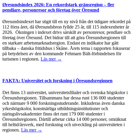
Øresundsindex 2026: En rekordstark gränsregion – fler
pendlare, personresor och företag över Öresund
Øresundsindexet har stigit till en ny nivå från det tidigare rekordet på
112 förra året, då Øresundsbron fyllde 25 år, till 115 indexenheter år
2026. Ökningen i indexet drivs särskilt av personresor, pendlare och
företag över Öresund. Det bidrar till att göra Öresundsregionen till
en starkare arbetsmarknadsregion. Endast en indikator har gått
tillbaka – danska fritidshus i Skåne. Årets tema i rapporten fokuserar
på betydelsen av den kommande Fehmarn Bält-förbindelsen för
turismen i regionen.
Läs mer →
FAKTA: Universitet och forskning i Öresundsregionen
Det finns 13 universitet, universitetsfilialer och svenska högskolor i
Öresundsregionen. Tillsammans har dessa runt 136 000 studenter
och närmare 9 000 forskningsstuderande. Inkluderas även danska
yrkeshögskolor, konstnärliga utbildningsinstitutioner och
näringslivsakademier finns det runt 179 000 studenter i
Öresundsregionen. Därtill arbetar cirka 14 000 personer, omräknat
till heltid/årsverk, med forskning och utveckling på universiteten i
regionen.
Läs mer →