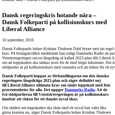
Dansk regeringskris hotande nära –
Dansk Folkeparti på kollisionskurs med
Liberal Alliance
16 september, 2016
Dansk Folkepartis ledare Kristian Thulesen Dahl bryter mot sin regel om
krav. På fredagskvällen meddelade han enligt Danmarks Radio att par
Venstreregeringen om en långsiktig så kallad 2025-plan tills Liberal Al
om att toppskatten ska sänkas även för de med högst inkomster. Det in
stödpartier är på kollissionskurs med varandra och att risken för ett 
Dansk Folkeparti hoppar av förhandlingarna om den danska
regeringens långsiktiga 2025-plan och säger definitivt nej
till Liberal Alliance ultimata krav om sänkt toppskatt med fem
procentenheter för alla. Det uppger
Danmarks Radio
. Att de
två stödpartierna till Venststreregeringen är på kollisionskurs
innebär att risken för ett danskt nyval ökar.
Om striden om toppskatten ska sluta med ett nyval kan valet lika
gärna komma nu, säger Dansk Folkepartis ledare Kristian Thulesen