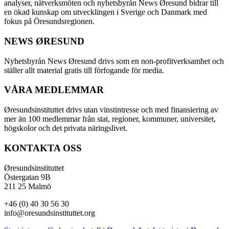
analyser, nätverksmöten och nyhetsbyrån News Øresund bidrar till
en ökad kunskap om utvecklingen i Sverige och Danmark med
fokus på Öresundsregionen.
NEWS ØRESUND
Nyhetsbyrån News Øresund drivs som en non-profitverksamhet och
ställer allt material gratis till förfogande för media.
VÅRA MEDLEMMAR
Øresundsinstituttet drivs utan vinst­intresse och med finansiering av
mer än 100 medlemmar från stat, regioner, kommuner, universitet,
högskolor och det privata näringslivet.
KONTAKTA OSS
Øresundsinstituttet
Östergatan 9B
211 25 Malmö
+46 (0) 40 30 56 30
info@oresundsinstituttet.org