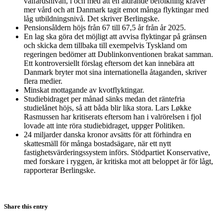
välfärdsnivån, i och med att en åldrande befolkning kräver
mer vård och att Danmark tagit emot många flyktingar med
låg utbildningsnivå. Det skriver Berlingske.
Pensionsåldern höjs från 67 till 67,5 år från år 2025.
En lag ska göra det möjligt att avvisa flyktingar på gränsen
och skicka dem tillbaka till exempelvis Tyskland om
regeringen bedömer att Dublinkonventionen brakat samman.
Ett kontroversiellt förslag eftersom det kan innebära att
Danmark bryter mot sina internationella åtaganden, skriver
flera medier.
Minskat mottagande av kvotflyktingar.
Studiebidraget per månad sänks medan det räntefria
studielånet höjs, så att båda blir lika stora. Lars Løkke
Rasmussen har kritiserats eftersom han i valrörelsen i fjol
lovade att inte röra studiebidraget, uppger Politiken.
24 miljarder danska kronor avsätts för att förhindra en
skattesmäll för många bostadsägare, när ett nytt
fastighetsvärderingssystem införs. Stödpartiet Konservative,
med forskare i ryggen, är kritiska mot att beloppet är för lågt,
rapporterar Berlingske.
Share this entry