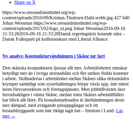
Share on X
https://www.oresundsinstituttet.org/wp-
content/uploads/2016/09/Kristian-Thulesen-Dahl-webb.jpg
427
640
Johan Wessman
https://www.oresundsinstituttet.org/wp-
content/uploads/2015/02/logo_oi.png
Johan Wessman
2016-09-16
21:33:28
2016-09-16 21:33:28
Dansk regeringskris hotande nära –
Dansk Folkeparti på kollisionskurs med Liberal Alliance
Ny analys: Konjunkturvändningen i Skåne tar fart
Den skånska konjunkturen ljusnar allt mer. Arbetslösheten minskar
betydligt mer än i övriga storstadslän och fler utrikes födda kommer
i arbete. Skillnaderna i arbetslöshet mellan Skånes olika delområden
krymper samtidigt som sysselsättningen börjar växla upp, inte minst
inom försvarssektorn och företagstjänster. Men jobbtillväxten sker
huvudsakligen i västra Skåne, medan östra Skånes arbetstillfällen
har blivit allt färre. På bostadsmarknaden är återhämtningen desto
mer dämpad, med avtagande prisuppgångar och ett
bostadsbyggande som inte riktigt tagit fart – förutom i Lund.
Läs
mer →