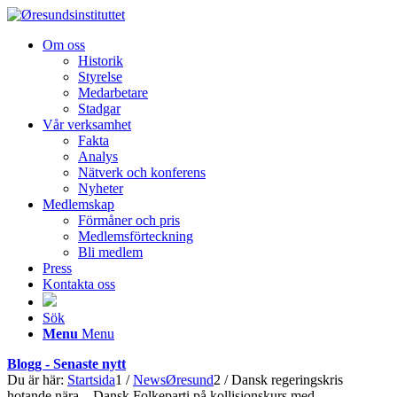
Om oss
Historik
Styrelse
Medarbetare
Stadgar
Vår verksamhet
Fakta
Analys
Nätverk och konferens
Nyheter
Medlemskap
Förmåner och pris
Medlemsförteckning
Bli medlem
Press
Kontakta oss
Sök
Menu
Menu
Blogg - Senaste nytt
Du är här:
Startsida
1
/
NewsØresund
2
/
Dansk regeringskris
hotande nära – Dansk Folkeparti på kollisionskurs med...