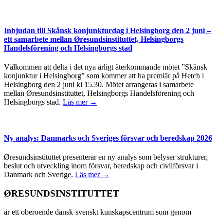
Inbjudan till Skånsk konjunkturdag i Helsingborg den 2 juni –
ett samarbete mellan Øresundsinstituttet, Helsingborgs
Handelsförening och Helsingborgs stad
Välkommen att delta i det nya årligt återkommande mötet ”Skånsk
konjunktur i Helsingborg” som kommer att ha premiär på Hetch i
Helsingborg den 2 juni kl 15.30. Mötet arrangeras i samarbete
mellan Øresundsinstituttet, Helsingborgs Handelsförening och
Helsingborgs stad.
Läs mer →
Ny analys: Danmarks och Sveriges försvar och beredskap 2026
Øresundsinstituttet presenterar en ny analys som belyser strukturer,
beslut och utveckling inom försvar, beredskap och civilförsvar i
Danmark och Sverige.
Läs mer →
ØRESUNDSINSTITUTTET
är ett oberoende dansk-svenskt kunskapscentrum som genom