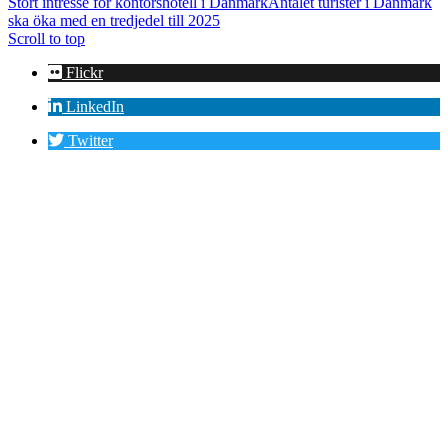
Stort intresse för kontorshotell i Danmark
Antalet turister i Danmark
ska öka med en tredjedel till 2025
Scroll to top
Flickr
LinkedIn
Twitter