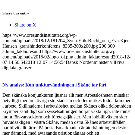
Share this entry
Share on X
https://www.oresundsinstituttet.org/wp-
content/uploads/2018/12/181204_Sven-Erik-Bucht_och_Eva-Kjer-
Hansen_granshinderkonferens_8335-300x200.jpg
200
300
admin_faktaoresund
https://www.oresundsinstituttet.org/wp-
content/uploads/2015/02/logo_oi.png
admin_faktaoresund
2018-12-
07 14:56:54
2018-12-07 14:56:54
Dansk Nordenminister vill riva
digitala gränser
Ny analys: Konjunkturvändningen i Skåne tar fart
Den skånska konjunkturen ljusnar allt mer. Arbetslösheten minskar
betydligt mer än i övriga storstadslän och fler utrikes födda kommer
i arbete. Skillnaderna i arbetslöshet mellan Skånes olika delområden
krymper samtidigt som sysselsättningen börjar växla upp, inte minst
inom försvarssektorn och företagstjänster. Men jobbtillväxten sker
huvudsakligen i västra Skåne, medan östra Skånes arbetstillfällen
har blivit allt färre. På bostadsmarknaden är återhämtningen desto
mer dämpad, med avtagande prisuppgångar och ett