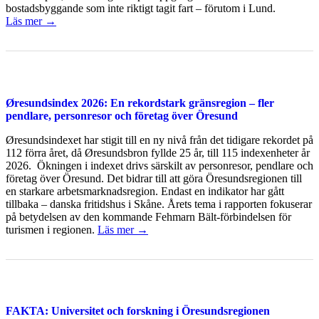
bostadsbyggande som inte riktigt tagit fart – förutom i Lund.
Läs mer →
Øresundsindex 2026: En rekordstark gränsregion – fler
pendlare, personresor och företag över Öresund
Øresundsindexet har stigit till en ny nivå från det tidigare rekordet på
112 förra året, då Øresundsbron fyllde 25 år, till 115 indexenheter år
2026. Ökningen i indexet drivs särskilt av personresor, pendlare och
företag över Öresund. Det bidrar till att göra Öresundsregionen till
en starkare arbetsmarknadsregion. Endast en indikator har gått
tillbaka – danska fritidshus i Skåne. Årets tema i rapporten fokuserar
på betydelsen av den kommande Fehmarn Bält-förbindelsen för
turismen i regionen.
Läs mer →
FAKTA: Universitet och forskning i Öresundsregionen