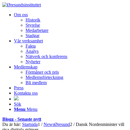
Om oss
Historik
Styrelse
Medarbetare
Stadgar
Vår verksamhet
Fakta
Analys
Nätverk och konferens
Nyheter
Medlemskap
Förmåner och pris
Medlemsförteckning
Bli medlem
Press
Kontakta oss
Sök
Menu
Menu
Blogg - Senaste nytt
Du är här:
Startsida
1
/
NewsØresund
2
/
Dansk Nordenminister vill
riva digitala gränser