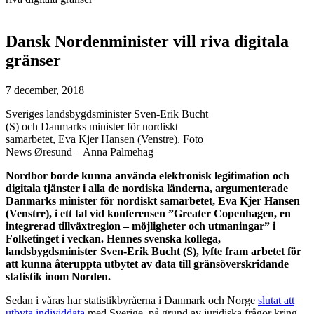
Dansk Nordenminister vill riva digitala
gränser
7 december, 2018
Sveriges landsbygdsminister Sven-Erik Bucht
(S) och Danmarks minister för nordiskt
samarbetet, Eva Kjer Hansen (Venstre). Foto
News Øresund – Anna Palmehag
Nordbor borde kunna använda elektronisk legitimation och
digitala tjänster i alla de nordiska länderna, argumenterade
Danmarks minister för nordiskt samarbetet, Eva Kjer Hansen
(Venstre), i ett tal vid konferensen ”Greater Copenhagen, en
integrerad tillväxtregion – möjligheter och utmaningar” i
Folketinget i veckan. Hennes svenska kollega,
landsbygdsminister Sven-Erik Bucht (S), lyfte fram arbetet för
att kunna återuppta utbytet av data till gränsöverskridande
statistik inom Norden.
Sedan i våras har statistikbyråerna i Danmark och Norge
slutat att
utbyta individdata
med Sverige, på grund av juridiska frågor kring