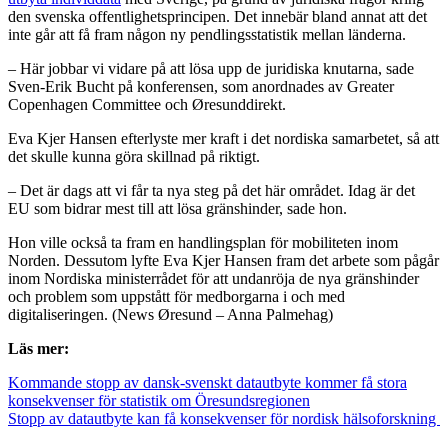
den svenska offentlighetsprincipen. Det innebär bland annat att det
inte går att få fram någon ny pendlingsstatistik mellan länderna.
– Här jobbar vi vidare på att lösa upp de juridiska knutarna, sade
Sven-Erik Bucht på konferensen, som anordnades av Greater
Copenhagen Committee och Øresunddirekt.
Eva Kjer Hansen efterlyste mer kraft i det nordiska samarbetet, så att
det skulle kunna göra skillnad på riktigt.
– Det är dags att vi får ta nya steg på det här området. Idag är det
EU som bidrar mest till att lösa gränshinder, sade hon.
Hon ville också ta fram en handlingsplan för mobiliteten inom
Norden. Dessutom lyfte Eva Kjer Hansen fram det arbete som pågår
inom Nordiska ministerrådet för att undanröja de nya gränshinder
och problem som uppstått för medborgarna i och med
digitaliseringen. (News Øresund – Anna Palmehag)
Läs mer:
Kommande stopp av dansk-svenskt datautbyte kommer få stora
konsekvenser för statistik om Öresundsregionen
Stopp av datautbyte kan få konsekvenser för nordisk hälsoforskning