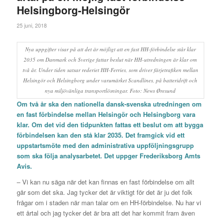
Helsingborg-Helsingör
25 juni, 2018
Nya uppgifter visar på att det är möjligt att en fast HH-förbindelse står klar
2035 om Danmark och Sverige fattar beslut när HH-utredningen är klar om
två år. Under tiden satsar rederiet HH-Ferries, som driver färjetrafiken mellan
Helsingör och Helsingborg under varumärket Scandlines, på batteridrift och
nya miljövänliga transportlösningar. Foto: News Øresund
Om två år ska den nationella dansk-svenska utredningen om
en fast förbindelse mellan Helsingör och Helsingborg vara
klar. Om det vid den tidpunkten fattas ett beslut om att bygga
förbindelsen kan den stå klar 2035. Det framgick vid ett
uppstartsmöte med den administrativa uppföljningsgrupp
som ska följa analysarbetet. Det uppger
Frederiksborg Amts
Avis.
– Vi kan nu säga när det kan finnas en fast förbindelse om allt
går som det ska. Jag tycker det är viktigt för det är ju det folk
frågar om i staden när man talar om en HH-förbindelse. Nu har vi
ett årtal och jag tycker det är bra att det har kommit fram även