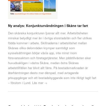
Ny analys: Konjunkturvändningen i Skåne tar fart
Den skånska konjunkturen ljusnar allt mer. Arbetslösheten
minskar betydligt mer än i övriga storstadslän och fler utrikes
födda kommer i arbete. Skillnaderna i arbetslöshet mellan
Skånes olika delområden krymper samtidigt som
sysselsättningen börjar växla upp, inte minst inom
försvarssektorn och företagstjänster. Men jobbtillväxten sker
huvudsakligen i västra Skåne, medan östra Skånes
arbetstillfällen har blivit allt färre. På bostadsmarknaden är
återhämtningen desto mer dämpad, med avtagande
prisuppgångar och ett bostadsbyggande som inte riktigt tagit fart
– förutom i Lund.
Läs mer →