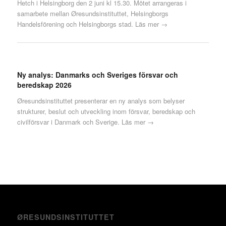
Hetch i Helsingborg den 2 juni kl 15.30. Mötet arrangeras i
samarbete mellan Øresundsinstituttet, Helsingborgs
Handelsförening och Helsingborgs stad.
Läs mer →
Ny analys: Danmarks och Sveriges försvar och
beredskap 2026
Øresundsinstituttet presenterar en ny analys som belyser
strukturer, beslut och utveckling inom försvar, beredskap och
civilförsvar i Danmark och Sverige.
Läs mer →
ØRESUNDSINSTITUTTET