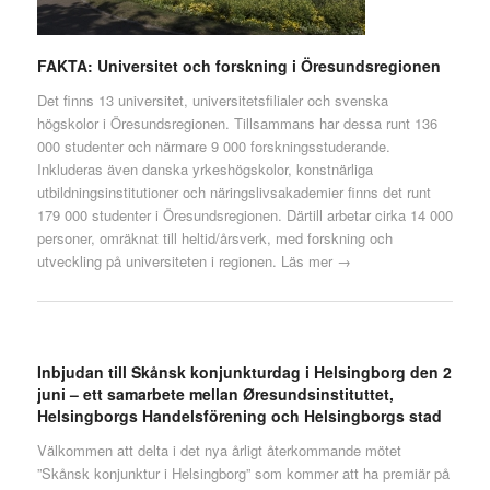
FAKTA: Universitet och forskning i Öresundsregionen
Det finns 13 universitet, universitetsfilialer och svenska
högskolor i Öresundsregionen. Tillsammans har dessa runt 136
000 studenter och närmare 9 000 forskningsstuderande.
Inkluderas även danska yrkeshögskolor, konstnärliga
utbildningsinstitutioner och näringslivsakademier finns det runt
179 000 studenter i Öresundsregionen. Därtill arbetar cirka 14 000
personer, omräknat till heltid/årsverk, med forskning och
utveckling på universiteten i regionen.
Läs mer →
Inbjudan till Skånsk konjunkturdag i Helsingborg den 2
juni – ett samarbete mellan Øresundsinstituttet,
Helsingborgs Handelsförening och Helsingborgs stad
Välkommen att delta i det nya årligt återkommande mötet
”Skånsk konjunktur i Helsingborg” som kommer att ha premiär på