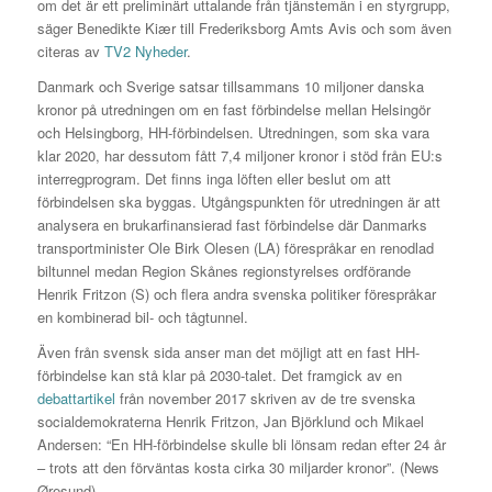
om det är ett preliminärt uttalande från tjänstemän i en styrgrupp,
säger Benedikte Kiær till Frederiksborg Amts Avis och som även
citeras av
TV2 Nyheder
.
Danmark och Sverige satsar tillsammans 10 miljoner danska
kronor på utredningen om en fast förbindelse mellan Helsingör
och Helsingborg, HH-förbindelsen. Utredningen, som ska vara
klar 2020, har dessutom fått 7,4 miljoner kronor i stöd från EU:s
interregprogram. Det finns inga löften eller beslut om att
förbindelsen ska byggas. Utgångspunkten för utredningen är att
analysera en brukarfinansierad fast förbindelse där Danmarks
transportminister Ole Birk Olesen (LA) förespråkar en renodlad
biltunnel medan Region Skånes regionstyrelses ordförande
Henrik Fritzon (S) och flera andra svenska politiker förespråkar
en kombinerad bil- och tågtunnel.
Även från svensk sida anser man det möjligt att en fast HH-
förbindelse kan stå klar på 2030-talet. Det framgick av en
debattartikel
från november 2017 skriven av de tre svenska
socialdemokraterna Henrik Fritzon, Jan Björklund och Mikael
Andersen: “En HH-förbindelse skulle bli lönsam redan efter 24 år
– trots att den förväntas kosta cirka 30 miljarder kronor”. (News
Øresund)