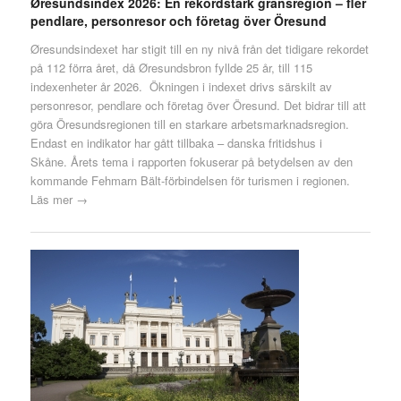
Øresundsindex 2026: En rekordstark gränsregion – fler
pendlare, personresor och företag över Öresund
Øresundsindexet har stigit till en ny nivå från det tidigare rekordet
på 112 förra året, då Øresundsbron fyllde 25 år, till 115
indexenheter år 2026. Ökningen i indexet drivs särskilt av
personresor, pendlare och företag över Öresund. Det bidrar till att
göra Öresundsregionen till en starkare arbetsmarknadsregion.
Endast en indikator har gått tillbaka – danska fritidshus i
Skåne. Årets tema i rapporten fokuserar på betydelsen av den
kommande Fehmarn Bält-förbindelsen för turismen i regionen.
Läs mer →