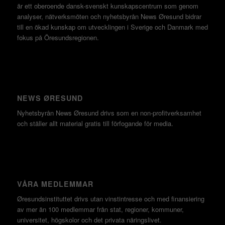
är ett oberoende dansk-svenskt kunskapscentrum som genom
analyser, nätverksmöten och nyhetsbyrån News Øresund bidrar
till en ökad kunskap om utvecklingen i Sverige och Danmark med
fokus på Öresundsregionen.
NEWS ØRESUND
Nyhetsbyrån News Øresund drivs som en non-profitverksamhet
och ställer allt material gratis till förfogande för media.
VÅRA MEDLEMMAR
Øresundsinstituttet drivs utan vinst­intresse och med finansiering
av mer än 100 medlemmar från stat, regioner, kommuner,
universitet, högskolor och det privata näringslivet.