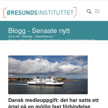
Blogg - Senaste nytt
Du är här:
Startsida
/
NewsØresund
/
Dansk medieuppgift: det har satts ett årtal på en möjlig fast förbindelse Hel...
Dansk medieuppgift: det har satts ett
årtal på en möjlig fast förbindelse