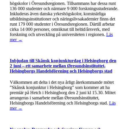
högskolor i Öresundsregionen. Tillsammans har dessa runt
136 000 studenter och närmare 9 000 forskningsstuderande.
Inkluderas även danska yrkeshögskolor, konstnärliga
utbildningsinstitutioner och näringslivsakademier finns det
runt 179 000 studenter i Öresundsregionen. Därtill arbetar
cirka 14 000 personer, omräknat till heltid/årsverk, med
forskning och utveckling på universiteten i regionen.
Läs
mer →
Inbjudan till Skånsk konjunkturdag i Helsingborg den
2 juni – ett samarbete mellan Øresundsinstituttet,
Helsingborgs Handelsförening och Helsingborgs stad
Välkommen att delta i det nya årligt återkommande mötet
”Skånsk konjunktur i Helsingborg” som kommer att ha
premiär på Hetch i Helsingborg den 2 juni kl 15.30. Mötet
arrangeras i samarbete mellan Øresundsinstituttet,
Helsingborgs Handelsförening och Helsingborgs stad.
Läs
mer →