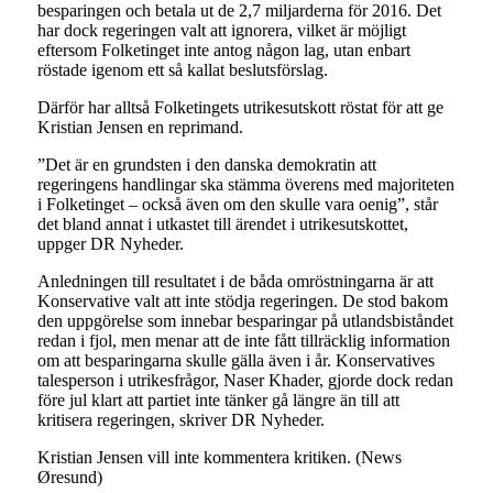
besparingen och betala ut de 2,7 miljarderna för 2016. Det
har dock regeringen valt att ignorera, vilket är möjligt
eftersom Folketinget inte antog någon lag, utan enbart
röstade igenom ett så kallat beslutsförslag.
Därför har alltså Folketingets utrikesutskott röstat för att ge
Kristian Jensen en reprimand.
”Det är en grundsten i den danska demokratin att
regeringens handlingar ska stämma överens med majoriteten
i Folketinget – också även om den skulle vara oenig”, står
det bland annat i utkastet till ärendet i utrikesutskottet,
uppger DR Nyheder.
Anledningen till resultatet i de båda omröstningarna är att
Konservative valt att inte stödja regeringen. De stod bakom
den uppgörelse som innebar besparingar på utlandsbiståndet
redan i fjol, men menar att de inte fått tillräcklig information
om att besparingarna skulle gälla även i år. Konservatives
talesperson i utrikesfrågor, Naser Khader, gjorde dock redan
före jul klart att partiet inte tänker gå längre än till att
kritisera regeringen, skriver DR Nyheder.
Kristian Jensen vill inte kommentera kritiken. (News
Øresund)