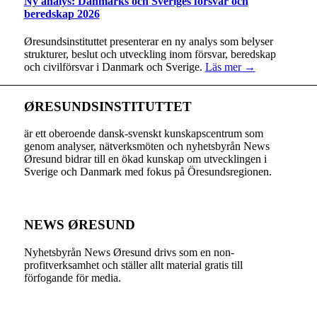
Ny analys: Danmarks och Sveriges försvar och
beredskap 2026
Øresundsinstituttet presenterar en ny analys som belyser
strukturer, beslut och utveckling inom försvar, beredskap
och civilförsvar i Danmark och Sverige.
Läs mer →
ØRESUNDSINSTITUTTET
är ett oberoende dansk-svenskt kunskapscentrum som
genom analyser, nätverksmöten och nyhetsbyrån News
Øresund bidrar till en ökad kunskap om utvecklingen i
Sverige och Danmark med fokus på Öresundsregionen.
NEWS ØRESUND
Nyhetsbyrån News Øresund drivs som en non-
profitverksamhet och ställer allt material gratis till
förfogande för media.