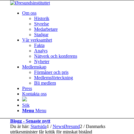
Om oss
Historik
Styrelse
Medarbetare
Stadgar
Vår verksamhet
Fakta
Analys
Nätverk och konferens
Nyheter
Medlemskap
Förmåner och pris
Medlemsförteckning
Bli medlem
Press
Kontakta oss
Sök
Menu
Menu
Blogg - Senaste nytt
Du är här:
Startsida
1
/
NewsØresund
2
/
Danmarks
utrikesminister får kritik för minskat bistånd