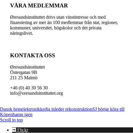
VÅRA MEDLEMMAR
Øresundsinstituttet drivs utan vinst­intresse och med
finansiering av mer än 100 medlemmar från stat, regioner,
kommuner, universitet, högskolor och det privata
näringslivet.
KONTAKTA OSS
Øresundsinstituttet
Östergatan 9B
211 25 Malmö
+46 (0) 40 30 56 30
info@oresundsinstituttet.org
Dansk hemelektronikkedja inleder rekonstruktion
SJ börjar köra till
Köpenhamn igen
Scroll to top
Flickr