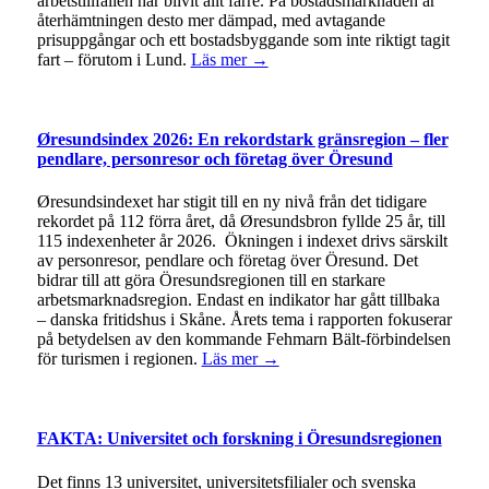
arbetstillfällen har blivit allt färre. På bostadsmarknaden är
återhämtningen desto mer dämpad, med avtagande
prisuppgångar och ett bostadsbyggande som inte riktigt tagit
fart – förutom i Lund.
Läs mer →
Øresundsindex 2026: En rekordstark gränsregion – fler
pendlare, personresor och företag över Öresund
Øresundsindexet har stigit till en ny nivå från det tidigare
rekordet på 112 förra året, då Øresundsbron fyllde 25 år, till
115 indexenheter år 2026. Ökningen i indexet drivs särskilt
av personresor, pendlare och företag över Öresund. Det
bidrar till att göra Öresundsregionen till en starkare
arbetsmarknadsregion. Endast en indikator har gått tillbaka
– danska fritidshus i Skåne. Årets tema i rapporten fokuserar
på betydelsen av den kommande Fehmarn Bält-förbindelsen
för turismen i regionen.
Läs mer →
FAKTA: Universitet och forskning i Öresundsregionen
Det finns 13 universitet, universitetsfilialer och svenska