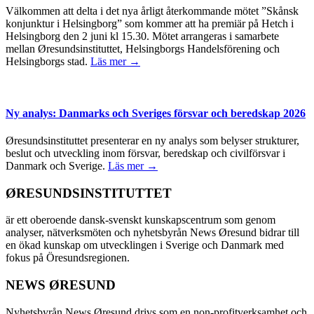
Välkommen att delta i det nya årligt återkommande mötet ”Skånsk
konjunktur i Helsingborg” som kommer att ha premiär på Hetch i
Helsingborg den 2 juni kl 15.30. Mötet arrangeras i samarbete
mellan Øresundsinstituttet, Helsingborgs Handelsförening och
Helsingborgs stad.
Läs mer →
Ny analys: Danmarks och Sveriges försvar och beredskap 2026
Øresundsinstituttet presenterar en ny analys som belyser strukturer,
beslut och utveckling inom försvar, beredskap och civilförsvar i
Danmark och Sverige.
Läs mer →
ØRESUNDSINSTITUTTET
är ett oberoende dansk-svenskt kunskapscentrum som genom
analyser, nätverksmöten och nyhetsbyrån News Øresund bidrar till
en ökad kunskap om utvecklingen i Sverige och Danmark med
fokus på Öresundsregionen.
NEWS ØRESUND
Nyhetsbyrån News Øresund drivs som en non-profitverksamhet och