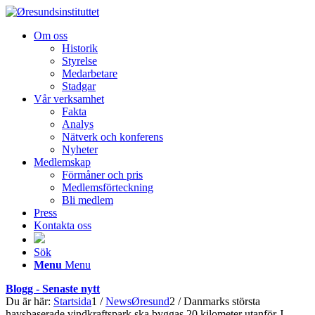
Om oss
Historik
Styrelse
Medarbetare
Stadgar
Vår verksamhet
Fakta
Analys
Nätverk och konferens
Nyheter
Medlemskap
Förmåner och pris
Medlemsförteckning
Bli medlem
Press
Kontakta oss
Sök
Menu
Menu
Blogg - Senaste nytt
Du är här:
Startsida
1
/
NewsØresund
2
/
Danmarks största
havsbaserade vindkraftspark ska byggas 20 kilometer utanför J...