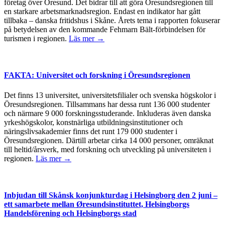
företag över Öresund. Det bidrar till att göra Öresundsregionen till
en starkare arbetsmarknadsregion. Endast en indikator har gått
tillbaka – danska fritidshus i Skåne. Årets tema i rapporten fokuserar
på betydelsen av den kommande Fehmarn Bält-förbindelsen för
turismen i regionen.
Läs mer →
FAKTA: Universitet och forskning i Öresundsregionen
Det finns 13 universitet, universitetsfilialer och svenska högskolor i
Öresundsregionen. Tillsammans har dessa runt 136 000 studenter
och närmare 9 000 forskningsstuderande. Inkluderas även danska
yrkeshögskolor, konstnärliga utbildningsinstitutioner och
näringslivsakademier finns det runt 179 000 studenter i
Öresundsregionen. Därtill arbetar cirka 14 000 personer, omräknat
till heltid/årsverk, med forskning och utveckling på universiteten i
regionen.
Läs mer →
Inbjudan till Skånsk konjunkturdag i Helsingborg den 2 juni –
ett samarbete mellan Øresundsinstituttet, Helsingborgs
Handelsförening och Helsingborgs stad