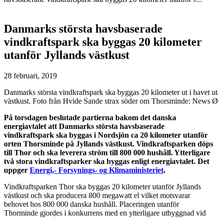
Danmarks största havsbaserade
vindkraftspark ska byggas 20 kilometer
utanför Jyllands västkust
28 februari, 2019
Danmarks största vindkraftspark ska byggas 20 kilometer ut i havet u
västkust. Foto från Hvide Sande strax söder om Thorsminde: News 
På torsdagen beslutade partierna bakom det danska
energiavtalet att Danmarks största havsbaserade
vindkraftspark ska byggas i Nordsjön ca 20 kilometer utanför
orten Thorsminde på Jyllands västkust. Vindkraftsparken döps
till Thor och ska leverera ström till 800 000 hushåll. Ytterligare
två stora vindkraftsparker ska byggas enligt energiavtalet. Det
uppger
Energi,- Forsynings- og Klimaministeriet
.
Vindkraftsparken Thor ska byggas 20 kilometer utanför Jyllands
västkust och ska producera 800 megawatt el vilket motsvarar
behovet hos 800 000 danska hushåll. Placeringen utanför
Thorminde gjordes i konkurrens med en ytterligare utbyggnad vid