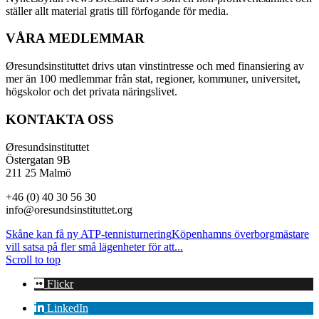
ställer allt material gratis till förfogande för media.
VÅRA MEDLEMMAR
Øresundsinstituttet drivs utan vinst­intresse och med finansiering av
mer än 100 medlemmar från stat, regioner, kommuner, universitet,
högskolor och det privata näringslivet.
KONTAKTA OSS
Øresundsinstituttet
Östergatan 9B
211 25 Malmö
+46 (0) 40 30 56 30
info@oresundsinstituttet.org
Skåne kan få ny ATP-tennisturnering
Köpenhamns överborgmästare
vill satsa på fler små lägenheter för att...
Scroll to top
Flickr
LinkedIn