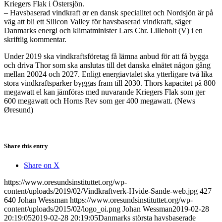
Kriegers Flak i Östersjön.
– Havsbaserad vindkraft ør en dansk specialitet och Nordsjön är på
väg att bli ett Silicon Valley för havsbaserad vindkraft, säger
Danmarks energi och klimatminister Lars Chr. Lilleholt (V) i en
skriftlig kommentar.
Under 2019 ska vindkraftsföretag få lämna anbud för att få bygga
och driva Thor som ska anslutas till det danska elnätet någon gång
mellan 20024 och 2027. Enligt energiavtalet ska ytterligare två lika
stora vindkraftsparker byggas fram till 2030. Thors kapacitet på 800
megawatt el kan jämföras med nuvarande Kriegers Flak som ger
600 megawatt och Horns Rev som ger 400 megawatt. (News
Øresund)
Share this entry
Share on X
https://www.oresundsinstituttet.org/wp-
content/uploads/2019/02/Vindkraftverk-Hvide-Sande-web.jpg
427
640
Johan Wessman
https://www.oresundsinstituttet.org/wp-
content/uploads/2015/02/logo_oi.png
Johan Wessman
2019-02-28
20:19:05
2019-02-28 20:19:05
Danmarks största havsbaserade