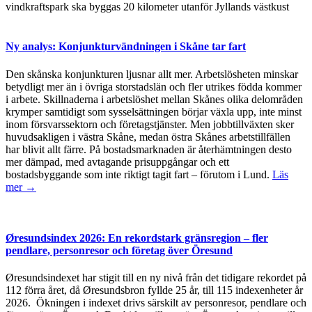
vindkraftspark ska byggas 20 kilometer utanför Jyllands västkust
Ny analys: Konjunkturvändningen i Skåne tar fart
Den skånska konjunkturen ljusnar allt mer. Arbetslösheten minskar
betydligt mer än i övriga storstadslän och fler utrikes födda kommer
i arbete. Skillnaderna i arbetslöshet mellan Skånes olika delområden
krymper samtidigt som sysselsättningen börjar växla upp, inte minst
inom försvarssektorn och företagstjänster. Men jobbtillväxten sker
huvudsakligen i västra Skåne, medan östra Skånes arbetstillfällen
har blivit allt färre. På bostadsmarknaden är återhämtningen desto
mer dämpad, med avtagande prisuppgångar och ett
bostadsbyggande som inte riktigt tagit fart – förutom i Lund.
Läs
mer →
Øresundsindex 2026: En rekordstark gränsregion – fler
pendlare, personresor och företag över Öresund
Øresundsindexet har stigit till en ny nivå från det tidigare rekordet på
112 förra året, då Øresundsbron fyllde 25 år, till 115 indexenheter år
2026. Ökningen i indexet drivs särskilt av personresor, pendlare och