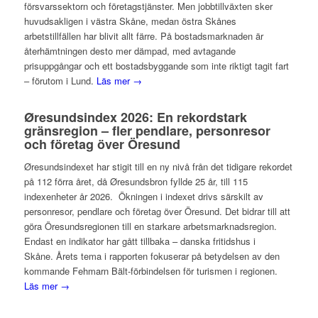
försvarssektorn och företagstjänster. Men jobbtillväxten sker
huvudsakligen i västra Skåne, medan östra Skånes
arbetstillfällen har blivit allt färre. På bostadsmarknaden är
återhämtningen desto mer dämpad, med avtagande
prisuppgångar och ett bostadsbyggande som inte riktigt tagit fart
– förutom i Lund.
Läs mer →
Øresundsindex 2026: En rekordstark
gränsregion – fler pendlare, personresor
och företag över Öresund
Øresundsindexet har stigit till en ny nivå från det tidigare rekordet
på 112 förra året, då Øresundsbron fyllde 25 år, till 115
indexenheter år 2026. Ökningen i indexet drivs särskilt av
personresor, pendlare och företag över Öresund. Det bidrar till att
göra Öresundsregionen till en starkare arbetsmarknadsregion.
Endast en indikator har gått tillbaka – danska fritidshus i
Skåne. Årets tema i rapporten fokuserar på betydelsen av den
kommande Fehmarn Bält-förbindelsen för turismen i regionen.
Läs mer →