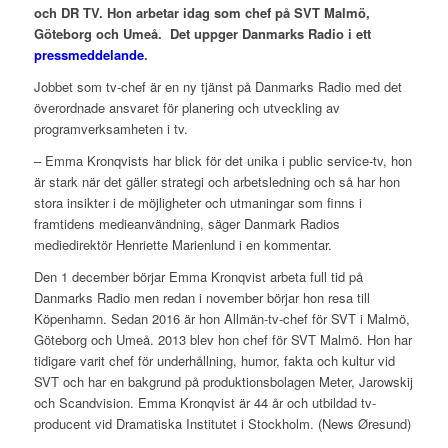
och DR TV. Hon arbetar idag som chef på SVT Malmö,
Göteborg och Umeå. Det uppger Danmarks Radio i ett
pressmeddelande
.
Jobbet som tv-chef är en ny tjänst på Danmarks Radio med det
överordnade ansvaret för planering och utveckling av
programverksamheten i tv.
– Emma Kronqvists har blick för det unika i public service-tv, hon
är stark när det gäller strategi och arbetsledning och så har hon
stora insikter i de möjligheter och utmaningar som finns i
framtidens medieanvändning, säger Danmark Radios
mediedirektör Henriette Marienlund i en kommentar.
Den 1 december börjar Emma Kronqvist arbeta full tid på
Danmarks Radio men redan i november börjar hon resa till
Köpenhamn. Sedan 2016 är hon Allmän-tv-chef för SVT i Malmö,
Göteborg och Umeå. 2013 blev hon chef för SVT Malmö. Hon har
tidigare varit chef för underhållning, humor, fakta och kultur vid
SVT och har en bakgrund på produktionsbolagen Meter, Jarowskij
och Scandvision. Emma Kronqvist är 44 år och utbildad tv-
producent vid Dramatiska Institutet i Stockholm. (News Øresund)