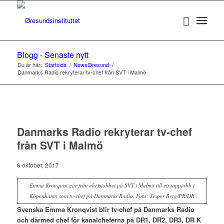
Blogg - Senaste nytt
Du är här:
Startsida
/
NewsØresund
/
Danmarks Radio rekryterar tv-chef från SVT i Malmö
Danmarks Radio rekryterar tv-chef
från SVT i Malmö
6 oktober, 2017
Emma Kronqvist går från chefsjobbet på SVT i Malmö till ett toppjobb i
Köpenhamn som tv-chef på Danmarks Radio. Foto: Jesper Berg/PR/DR
Svenska Emma Kronqvist blir tv-chef på Danmarks Radio
och därmed chef för kanalcheferna på DR1, DR2, DR3, DR K