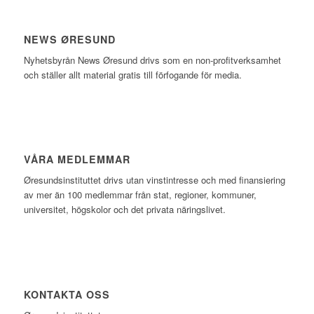
NEWS ØRESUND
Nyhetsbyrån News Øresund drivs som en non-profitverksamhet
och ställer allt material gratis till förfogande för media.
VÅRA MEDLEMMAR
Øresundsinstituttet drivs utan vinst­intresse och med finansiering
av mer än 100 medlemmar från stat, regioner, kommuner,
universitet, högskolor och det privata näringslivet.
KONTAKTA OSS