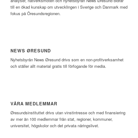
analyser, nätverksmöten och nyhetsbyrån News Øresund bidrar
till en ökad kunskap om utvecklingen i Sverige och Danmark med
fokus på Öresundsregionen.
NEWS ØRESUND
Nyhetsbyrån News Øresund drivs som en non-profitverksamhet
och ställer allt material gratis till förfogande för media.
VÅRA MEDLEMMAR
Øresundsinstituttet drivs utan vinst­intresse och med finansiering
av mer än 100 medlemmar från stat, regioner, kommuner,
universitet, högskolor och det privata näringslivet.