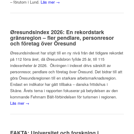
– förutom i Lund.
Läs mer →
Øresundsindex 2026: En rekordstark
gränsregion – fler pendlare, personresor
och företag över Öresund
Øresundsindexet har stigit till en ny nivå från det tidigare rekordet
på 112 förra året, då Øresundsbron fyllde 25 år, till 115
indexenheter år 2026. Ökningen i indexet drivs särskilt av
personresor, pendlare och företag över Öresund. Det bidrar till att
göra Öresundsregionen till en starkare arbetsmarknadsregion.
Endast en indikator har gått tillbaka – danska fritidshus i
Skåne. Årets tema i rapporten fokuserar på betydelsen av den
kommande Fehmarn Bält-förbindelsen för turismen i regionen.
Läs mer →
FAKTA: Universitet och forskning i