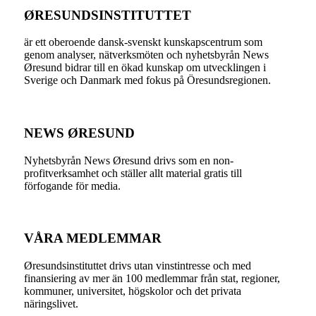
ØRESUNDSINSTITUTTET
är ett oberoende dansk-svenskt kunskapscentrum som
genom analyser, nätverksmöten och nyhetsbyrån News
Øresund bidrar till en ökad kunskap om utvecklingen i
Sverige och Danmark med fokus på Öresundsregionen.
NEWS ØRESUND
Nyhetsbyrån News Øresund drivs som en non-
profitverksamhet och ställer allt material gratis till
förfogande för media.
VÅRA MEDLEMMAR
Øresundsinstituttet drivs utan vinst­intresse och med
finansiering av mer än 100 medlemmar från stat, regioner,
kommuner, universitet, högskolor och det privata
näringslivet.