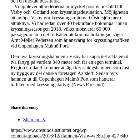
och en utökad busstrafik.
– Vi upplever att rederierna är mycket positivt inställd till
Visby och Gotland som kryssningsdestination. Möjligheten
att anlöpa Visby gör kryssningsrutterna i Östersjön mera
attraktiva. Vi har redan över 40 bekräftade bokningar innan
kryssningssäsongen 2018, vilket motsvarar 60 000
passagerare och det fortsätter att komma bokningar, säger
Arnt Møller Pedersen som är ansvarig för kryssningstrafiken
vid Copenhagen Malmö Port.
Den nya kryssningshamnen i Visby har kapacitet att ta emot
två fartyg på vardera 340 meter och får en egen terminal.
Region Gotland kommer att äga kryssningshamnen som just
ny byggs av det danska företagen Aarsleff. Sedan hyrs
hamnen ut till Copenhagen Malmö Port som hanterar
trafiken med kryssningsfartyg. (News Øresund)
Share this entry
Share on X
https://www.oresundsinstituttet.org/wp-
content/uploads/2016/12/Hamnen-Visby-webb.jpg
427
640