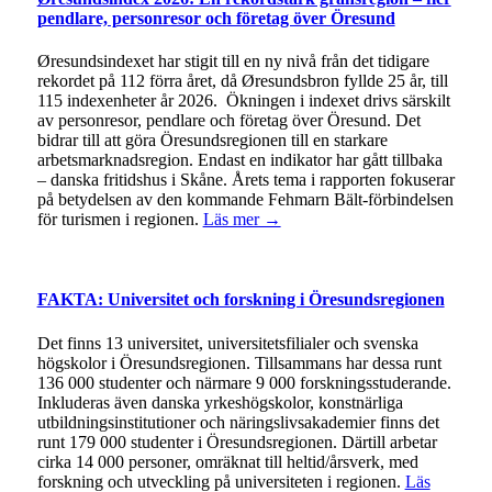
pendlare, personresor och företag över Öresund
Øresundsindexet har stigit till en ny nivå från det tidigare
rekordet på 112 förra året, då Øresundsbron fyllde 25 år, till
115 indexenheter år 2026. Ökningen i indexet drivs särskilt
av personresor, pendlare och företag över Öresund. Det
bidrar till att göra Öresundsregionen till en starkare
arbetsmarknadsregion. Endast en indikator har gått tillbaka
– danska fritidshus i Skåne. Årets tema i rapporten fokuserar
på betydelsen av den kommande Fehmarn Bält-förbindelsen
för turismen i regionen.
Läs mer →
FAKTA: Universitet och forskning i Öresundsregionen
Det finns 13 universitet, universitetsfilialer och svenska
högskolor i Öresundsregionen. Tillsammans har dessa runt
136 000 studenter och närmare 9 000 forskningsstuderande.
Inkluderas även danska yrkeshögskolor, konstnärliga
utbildningsinstitutioner och näringslivsakademier finns det
runt 179 000 studenter i Öresundsregionen. Därtill arbetar
cirka 14 000 personer, omräknat till heltid/årsverk, med
forskning och utveckling på universiteten i regionen.
Läs