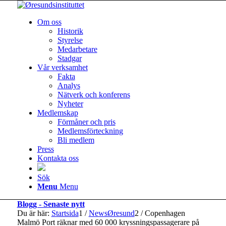
Om oss
Historik
Styrelse
Medarbetare
Stadgar
Vår verksamhet
Fakta
Analys
Nätverk och konferens
Nyheter
Medlemskap
Förmåner och pris
Medlemsförteckning
Bli medlem
Press
Kontakta oss
Sök
Menu
Menu
Blogg - Senaste nytt
Du är här:
Startsida
1
/
NewsØresund
2
/
Copenhagen
Malmö Port räknar med 60 000 kryssningspassagerare på