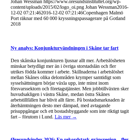
Johan Wessman
https://www.oresundsinstituttet.org/wp-
content/uploads/2015/02/logo_oi.png
Johan Wessman
2016-
12-02 07:21:46
2016-12-02 07:21:46
Copenhagen Malmö
Port räknar med 60 000 kryssningspassagerare på Gotland
2018
Ny analys: Konjunkturvändningen i Skåne tar fart
Den skånska konjunkturen ljusnar allt mer. Arbetslösheten
minskar betydligt mer än i övriga storstadslän och fler
utrikes födda kommer i arbete. Skillnaderna i arbetslöshet
mellan Skånes olika delområden krymper samtidigt som
sysselsättningen börjar växla upp, inte minst inom
försvarssektorn och företagstjänster. Men jobbtillväxten sker
huvudsakligen i västra Skåne, medan östra Skånes
arbetstillfällen har blivit allt färre. På bostadsmarknaden är
återhämtningen desto mer dämpad, med avtagande
prisuppgångar och ett bostadsbyggande som inte riktigt tagit
fart – förutom i Lund.
Läs mer →
Øresundsindex 2026: En rekordstark gränsregion – fler