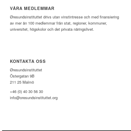
VÅRA MEDLEMMAR
Øresundsinstituttet drivs utan vinst­intresse och med finansiering
av mer än 100 medlemmar från stat, regioner, kommuner,
universitet, högskolor och det privata näringslivet.
KONTAKTA OSS
Øresundsinstituttet
Östergatan 9B
211 25 Malmö
+46 (0) 40 30 56 30
info@oresundsinstituttet.org