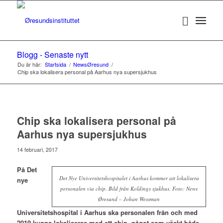
Blogg - Senaste nytt
Du är här:
Startsida
/
NewsØresund
/
Chip ska lokalisera personal på Aarhus nya supersjukhus
Chip ska lokalisera personal på
Aarhus nya supersjukhus
14 februari, 2017
På Det
Det Nye Universitetshospitalet i Aarhus kommer att lokalisera
nye
personalen via chip. Bild från Koldings sjukhus. Foto: News
Øresund – Johan Wessman
Universitetshospital i Aarhus ska personalen från och med
2019 kunna lokaliseras med ett chip, något som väckt både