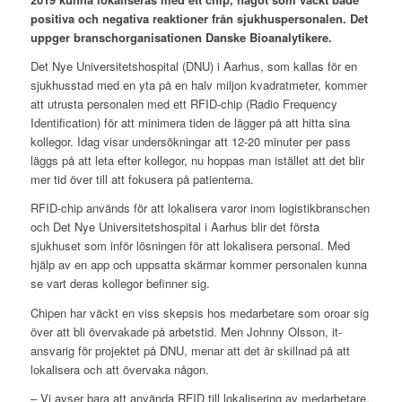
positiva och negativa reaktioner från sjukhuspersonalen. Det
uppger branschorganisationen Danske Bioanalytikere.
Det Nye Universitetshospital (DNU) i Aarhus, som kallas för en
sjukhusstad med en yta på en halv miljon kvadratmeter, kommer
att utrusta personalen med ett RFID-chip (Radio Frequency
Identification) för att minimera tiden de lägger på att hitta sina
kollegor. Idag visar undersökningar att 12-20 minuter per pass
läggs på att leta efter kollegor, nu hoppas man istället att det blir
mer tid över till att fokusera på patienterna.
RFID-chip används för att lokalisera varor inom logistikbranschen
och Det Nye Universitetshospital i Aarhus blir det första
sjukhuset som inför lösningen för att lokalisera personal. Med
hjälp av en app och uppsatta skärmar kommer personalen kunna
se vart deras kollegor befinner sig.
Chipen har väckt en viss skepsis hos medarbetare som oroar sig
över att bli övervakade på arbetstid. Men Johnny Olsson, it-
ansvarig för projektet på DNU, menar att det är skillnad på att
lokalisera och att övervaka någon.
– Vi avser bara att använda RFID till lokalisering av medarbetare.