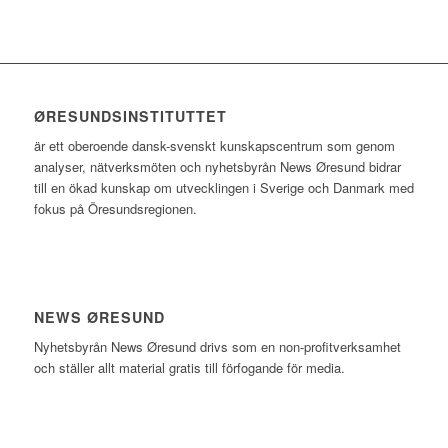
ØRESUNDSINSTITUTTET
är ett oberoende dansk-svenskt kunskapscentrum som genom
analyser, nätverksmöten och nyhetsbyrån News Øresund bidrar
till en ökad kunskap om utvecklingen i Sverige och Danmark med
fokus på Öresundsregionen.
NEWS ØRESUND
Nyhetsbyrån News Øresund drivs som en non-profitverksamhet
och ställer allt material gratis till förfogande för media.