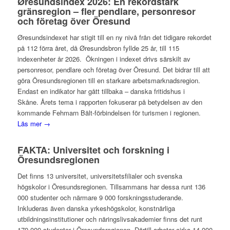
Øresundsindex 2026: En rekordstark
gränsregion – fler pendlare, personresor
och företag över Öresund
Øresundsindexet har stigit till en ny nivå från det tidigare rekordet
på 112 förra året, då Øresundsbron fyllde 25 år, till 115
indexenheter år 2026. Ökningen i indexet drivs särskilt av
personresor, pendlare och företag över Öresund. Det bidrar till att
göra Öresundsregionen till en starkare arbetsmarknadsregion.
Endast en indikator har gått tillbaka – danska fritidshus i
Skåne. Årets tema i rapporten fokuserar på betydelsen av den
kommande Fehmarn Bält-förbindelsen för turismen i regionen.
Läs mer →
FAKTA: Universitet och forskning i
Öresundsregionen
Det finns 13 universitet, universitetsfilialer och svenska
högskolor i Öresundsregionen. Tillsammans har dessa runt 136
000 studenter och närmare 9 000 forskningsstuderande.
Inkluderas även danska yrkeshögskolor, konstnärliga
utbildningsinstitutioner och näringslivsakademier finns det runt
179 000 studenter i Öresundsregionen. Därtill arbetar cirka 14 000