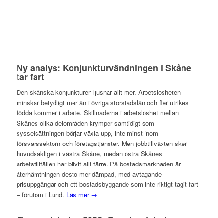
Ny analys: Konjunkturvändningen i Skåne
tar fart
Den skånska konjunkturen ljusnar allt mer. Arbetslösheten
minskar betydligt mer än i övriga storstadslän och fler utrikes
födda kommer i arbete. Skillnaderna i arbetslöshet mellan
Skånes olika delområden krymper samtidigt som
sysselsättningen börjar växla upp, inte minst inom
försvarssektorn och företagstjänster. Men jobbtillväxten sker
huvudsakligen i västra Skåne, medan östra Skånes
arbetstillfällen har blivit allt färre. På bostadsmarknaden är
återhämtningen desto mer dämpad, med avtagande
prisuppgångar och ett bostadsbyggande som inte riktigt tagit fart
– förutom i Lund.
Läs mer →