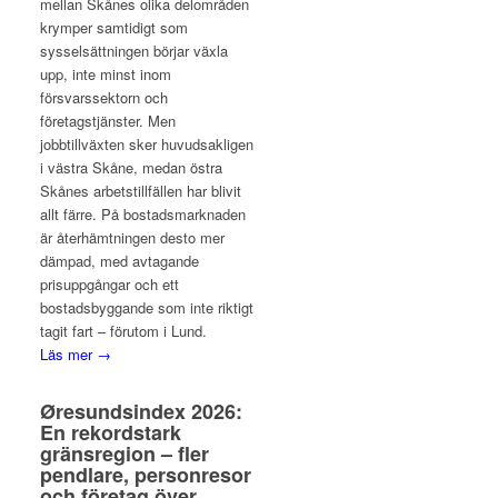
mellan Skånes olika delområden
krymper samtidigt som
sysselsättningen börjar växla
upp, inte minst inom
försvarssektorn och
företagstjänster. Men
jobbtillväxten sker huvudsakligen
i västra Skåne, medan östra
Skånes arbetstillfällen har blivit
allt färre. På bostadsmarknaden
är återhämtningen desto mer
dämpad, med avtagande
prisuppgångar och ett
bostadsbyggande som inte riktigt
tagit fart – förutom i Lund.
Läs mer →
Øresundsindex 2026:
En rekordstark
gränsregion – fler
pendlare, personresor
och företag över