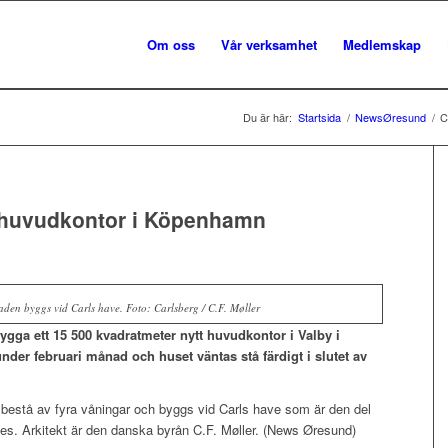
Om oss
Vår verksamhet
Medlemskap
Du är här:
Startsida
/
NewsØresund
/
C
t huvudkontor i Köpenhamn
en byggs vid Carls have. Foto: Carlsberg / C.F. Møller
ygga ett 15 500 kvadratmeter nytt huvudkontor i Valby i
er februari månad och huset väntas stå färdigt i slutet av
estå av fyra våningar och byggs vid Carls have som är den del
es. Arkitekt är den danska byrån C.F. Møller. (News Øresund)