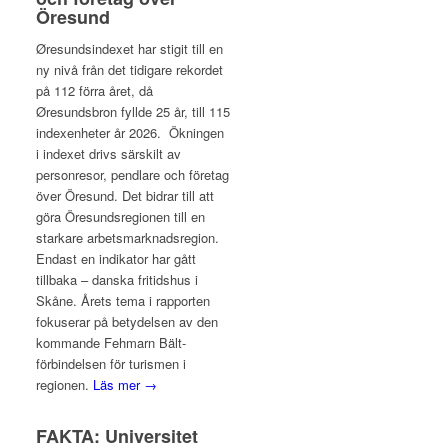
Öresund
Øresundsindexet har stigit till en
ny nivå från det tidigare rekordet
på 112 förra året, då
Øresundsbron fyllde 25 år, till 115
indexenheter år 2026. Ökningen
i indexet drivs särskilt av
personresor, pendlare och företag
över Öresund. Det bidrar till att
göra Öresundsregionen till en
starkare arbetsmarknadsregion.
Endast en indikator har gått
tillbaka – danska fritidshus i
Skåne. Årets tema i rapporten
fokuserar på betydelsen av den
kommande Fehmarn Bält-
förbindelsen för turismen i
regionen.
Läs mer →
FAKTA: Universitet