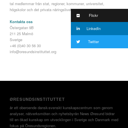
tal medlemmar från stat, regioner, kommuner, universitet,
högskolor och det privata näringslivet.
Flickr
Kontakta oss
Östergatan 9B
LinkedIn
211 25 Malmö
Sverige
Twitter
+46 (0)40 30 56 30
info@oresundsinstituttet.org
ØRESUNDSINSTITUTTET
är ett oberoende dansk-svenskt kunskapscentrum som genom
analyser, nätverksmöten och nyhetsbyrån News Øresund bidrar
till en ökad kunskap om utvecklingen i Sverige och Danmark med
fokus på Öresundsregionen.