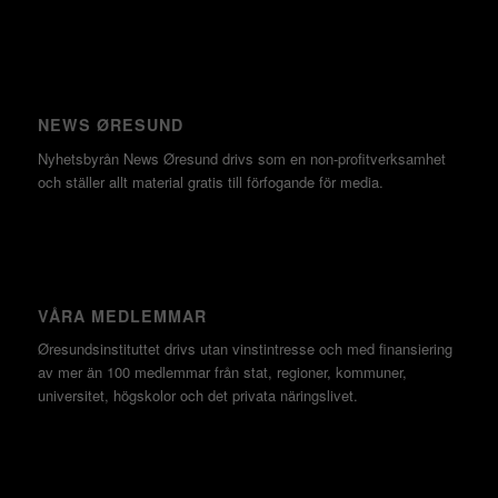
NEWS ØRESUND
Nyhetsbyrån News Øresund drivs som en non-profitverksamhet
och ställer allt material gratis till förfogande för media.
VÅRA MEDLEMMAR
Øresundsinstituttet drivs utan vinst­intresse och med finansiering
av mer än 100 medlemmar från stat, regioner, kommuner,
universitet, högskolor och det privata näringslivet.