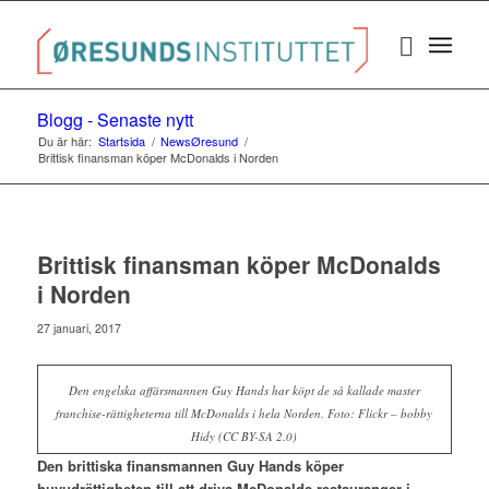
Blogg - Senaste nytt
Du är här:
Startsida
/
NewsØresund
/
Brittisk finansman köper McDonalds i Norden
Brittisk finansman köper McDonalds
i Norden
27 januari, 2017
Den engelska affärsmannen Guy Hands har köpt de så kallade master
franchise-rättigheterna till McDonalds i hela Norden. Foto: Flickr – bobby
Hidy (CC BY-SA 2.0)
Den brittiska finansmannen Guy Hands köper
huvudrättigheten till att driva McDonalds restauranger i