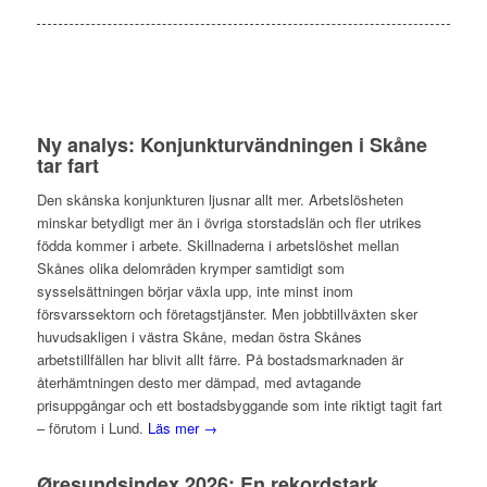
Ny analys: Konjunkturvändningen i Skåne
tar fart
Den skånska konjunkturen ljusnar allt mer. Arbetslösheten
minskar betydligt mer än i övriga storstadslän och fler utrikes
födda kommer i arbete. Skillnaderna i arbetslöshet mellan
Skånes olika delområden krymper samtidigt som
sysselsättningen börjar växla upp, inte minst inom
försvarssektorn och företagstjänster. Men jobbtillväxten sker
huvudsakligen i västra Skåne, medan östra Skånes
arbetstillfällen har blivit allt färre. På bostadsmarknaden är
återhämtningen desto mer dämpad, med avtagande
prisuppgångar och ett bostadsbyggande som inte riktigt tagit fart
– förutom i Lund.
Läs mer →
Øresundsindex 2026: En rekordstark