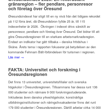
gränsregion – fler pendlare, personresor
och företag över Öresund
Øresundsindexet har stigit till en ny nivå från det tidigare rekordet
på 112 förra året, då Øresundsbron fyllde 25 år, till 115
indexenheter år 2026. Ökningen i indexet drivs särskilt av
personresor, pendlare och företag över Öresund. Det bidrar till att
göra Öresundsregionen till en starkare arbetsmarknadsregion.
Endast en indikator har gått tillbaka – danska fritidshus i
Skåne. Årets tema i rapporten fokuserar på betydelsen av den
kommande Fehmarn Bält-förbindelsen för turismen i regionen.
Läs mer →
FAKTA: Universitet och forskning i
Öresundsregionen
Det finns 13 universitet, universitetsfilialer och svenska
högskolor i Öresundsregionen. Tillsammans har dessa runt 136
000 studenter och närmare 9 000 forskningsstuderande.
Inkluderas även danska yrkeshögskolor, konstnärliga
utbildningsinstitutioner och näringslivsakademier finns det runt
179 000 studenter i Öresundsregionen. Därtill arbetar cirka 14 000