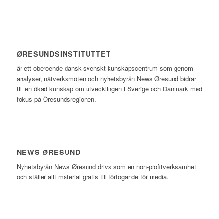
ØRESUNDSINSTITUTTET
är ett oberoende dansk-svenskt kunskapscentrum som genom
analyser, nätverksmöten och nyhetsbyrån News Øresund bidrar
till en ökad kunskap om utvecklingen i Sverige och Danmark med
fokus på Öresundsregionen.
NEWS ØRESUND
Nyhetsbyrån News Øresund drivs som en non-profitverksamhet
och ställer allt material gratis till förfogande för media.