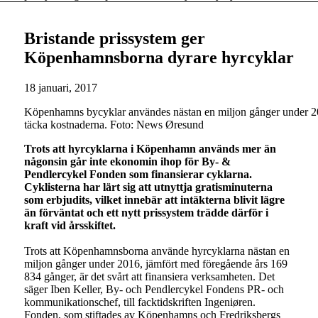
Bristande prissystem ger
Köpenhamnsborna dyrare hyrcyklar
18 januari, 2017
Köpenhamns bycyklar användes nästan en miljon gånger under 2016
täcka kostnaderna. Foto: News Øresund
Trots att hyrcyklarna i Köpenhamn används mer än
någonsin går inte ekonomin ihop för
By- &
Pendlercykel Fonden som finansierar cyklarna
.
Cyklisterna har lärt sig att utnyttja gratisminuterna
som erbjudits, vilket innebär att intäkterna blivit lägre
än förväntat och ett nytt prissystem trädde därför i
kraft vid årsskiftet.
Trots att Köpenhamnsborna använde hyrcyklarna nästan en
miljon gånger under 2016, jämfört med föregående års 169
834 gånger, är det svårt att finansiera verksamheten. Det
säger Iben Keller, By- och Pendlercykel Fondens PR- och
kommunikationschef, till facktidskriften Ingeniøren.
Fonden, som stiftades av Köpenhamns och Fredriksbergs