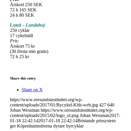
Årskort 250 SEK
72 h 165 SEK
24 h 80 SEK
Lund –
Lundahoj
250 cyklar
17 cykelställ
Pris:
Årskort 75 kr
(30 första min gratis)
72 h 25 kr
Share this entry
Share on X
https://www.oresundsinstituttet.org/wp-
content/uploads/2017/01/Bycykel-Kbh-web.jpg
427
640
Johan Wessman
https://www.oresundsinstituttet.org/wp-
content/uploads/2015/02/logo_oi.png
Johan Wessman
2017-
01-18 22:42:14
2017-01-18 22:42:14
Bristande prissystem
ger Köpenhamnsborna dyrare hyrcyklar