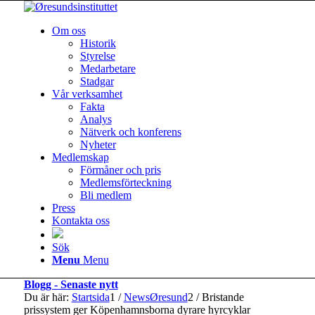
Om oss
Historik
Styrelse
Medarbetare
Stadgar
Vår verksamhet
Fakta
Analys
Nätverk och konferens
Nyheter
Medlemskap
Förmåner och pris
Medlemsförteckning
Bli medlem
Press
Kontakta oss
Sök
Menu
Menu
Blogg - Senaste nytt
Du är här:
Startsida
1
/
NewsØresund
2
/
Bristande
prissystem ger Köpenhamnsborna dyrare hyrcyklar