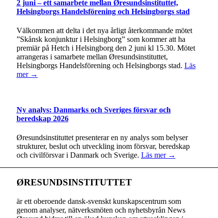
2 juni – ett samarbete mellan Øresundsinstituttet,
Helsingborgs Handelsförening och Helsingborgs stad
Välkommen att delta i det nya årligt återkommande mötet
”Skånsk konjunktur i Helsingborg” som kommer att ha
premiär på Hetch i Helsingborg den 2 juni kl 15.30. Mötet
arrangeras i samarbete mellan Øresundsinstituttet,
Helsingborgs Handelsförening och Helsingborgs stad.
Läs
mer →
Ny analys: Danmarks och Sveriges försvar och
beredskap 2026
Øresundsinstituttet presenterar en ny analys som belyser
strukturer, beslut och utveckling inom försvar, beredskap
och civilförsvar i Danmark och Sverige.
Läs mer →
ØRESUNDSINSTITUTTET
är ett oberoende dansk-svenskt kunskapscentrum som
genom analyser, nätverksmöten och nyhetsbyrån News