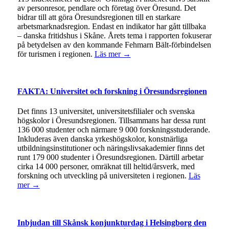
av personresor, pendlare och företag över Öresund. Det
bidrar till att göra Öresundsregionen till en starkare
arbetsmarknadsregion. Endast en indikator har gått tillbaka
– danska fritidshus i Skåne. Årets tema i rapporten fokuserar
på betydelsen av den kommande Fehmarn Bält-förbindelsen
för turismen i regionen.
Läs mer →
FAKTA: Universitet och forskning i Öresundsregionen
Det finns 13 universitet, universitetsfilialer och svenska
högskolor i Öresundsregionen. Tillsammans har dessa runt
136 000 studenter och närmare 9 000 forskningsstuderande.
Inkluderas även danska yrkeshögskolor, konstnärliga
utbildningsinstitutioner och näringslivsakademier finns det
runt 179 000 studenter i Öresundsregionen. Därtill arbetar
cirka 14 000 personer, omräknat till heltid/årsverk, med
forskning och utveckling på universiteten i regionen.
Läs
mer →
Inbjudan till Skånsk konjunkturdag i Helsingborg den