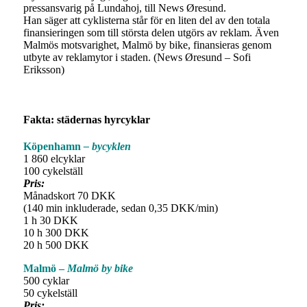
pressansvarig på Lundahoj, till News Øresund.
Han säger att cyklisterna står för en liten del av den totala
finansieringen som till största delen utgörs av reklam. Även
Malmös motsvarighet, Malmö by bike, finansieras genom
utbyte av reklamytor i staden. (News Øresund – Sofi
Eriksson)
Fakta: städernas hyrcyklar
Köpenhamn
– b
ycyklen
1 860 elcyklar
100 cykelställ
Pris:
Månadskort 70 DKK
(140 min inkluderade, sedan 0,35 DKK/min)
1 h 30 DKK
10 h 300 DKK
20 h 500 DKK
Malmö –
Malmö by bike
500 cyklar
50 cykelställ
Pris: