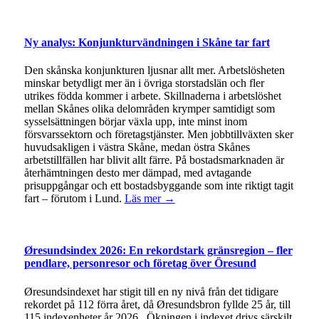
Ny analys: Konjunkturvändningen i Skåne tar fart
Den skånska konjunkturen ljusnar allt mer. Arbetslösheten
minskar betydligt mer än i övriga storstadslän och fler
utrikes födda kommer i arbete. Skillnaderna i arbetslöshet
mellan Skånes olika delområden krymper samtidigt som
sysselsättningen börjar växla upp, inte minst inom
försvarssektorn och företagstjänster. Men jobbtillväxten sker
huvudsakligen i västra Skåne, medan östra Skånes
arbetstillfällen har blivit allt färre. På bostadsmarknaden är
återhämtningen desto mer dämpad, med avtagande
prisuppgångar och ett bostadsbyggande som inte riktigt tagit
fart – förutom i Lund.
Läs mer →
Øresundsindex 2026: En rekordstark gränsregion – fler
pendlare, personresor och företag över Öresund
Øresundsindexet har stigit till en ny nivå från det tidigare
rekordet på 112 förra året, då Øresundsbron fyllde 25 år, till
115 indexenheter år 2026. Ökningen i indexet drivs särskilt