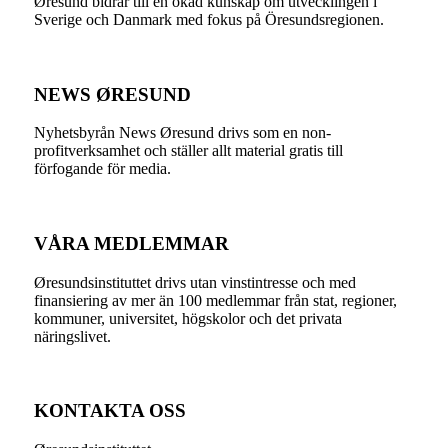
Øresund bidrar till en ökad kunskap om utvecklingen i
Sverige och Danmark med fokus på Öresundsregionen.
NEWS ØRESUND
Nyhetsbyrån News Øresund drivs som en non-
profitverksamhet och ställer allt material gratis till
förfogande för media.
VÅRA MEDLEMMAR
Øresundsinstituttet drivs utan vinst­intresse och med
finansiering av mer än 100 medlemmar från stat, regioner,
kommuner, universitet, högskolor och det privata
näringslivet.
KONTAKTA OSS