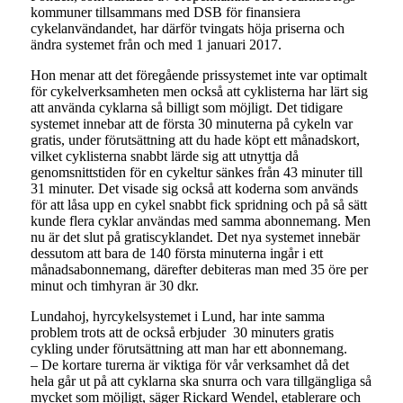
kommuner tillsammans med DSB för finansiera
cykelanvändandet, har därför tvingats höja priserna och
ändra systemet från och med 1 januari 2017.
Hon menar att det föregående prissystemet inte var optimalt
för cykelverksamheten men också att cyklisterna har lärt sig
att använda cyklarna så billigt som möjligt. Det tidigare
systemet innebar att de första 30 minuterna på cykeln var
gratis, under förutsättning att du hade köpt ett månadskort,
vilket cyklisterna snabbt lärde sig att utnyttja då
genomsnittstiden för en cykeltur sänkes från 43 minuter till
31 minuter. Det visade sig också att koderna som används
för att låsa upp en cykel snabbt fick spridning och på så sätt
kunde flera cyklar användas med samma abonnemang. Men
nu är det slut på gratiscyklandet. Det nya systemet innebär
dessutom att bara de 140 första minuterna ingår i ett
månadsabonnemang, därefter debiteras man med 35 öre per
minut och timhyran är 30 dkr.
Lundahoj, hyrcykelsystemet i Lund, har inte samma
problem trots att de också erbjuder 30 minuters gratis
cykling under förutsättning att man har ett abonnemang.
– De kortare turerna är viktiga för vår verksamhet då det
hela går ut på att cyklarna ska snurra och vara tillgängliga så
mycket som möjligt, säger Rickard Wendel, etablerare och