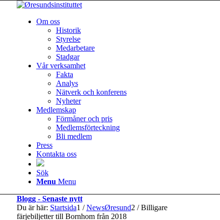
Om oss
Historik
Styrelse
Medarbetare
Stadgar
Vår verksamhet
Fakta
Analys
Nätverk och konferens
Nyheter
Medlemskap
Förmåner och pris
Medlemsförteckning
Bli medlem
Press
Kontakta oss
Sök
Menu
Menu
Blogg - Senaste nytt
Du är här:
Startsida
1
/
NewsØresund
2
/
Billigare
färjebiljetter till Bornhom från 2018