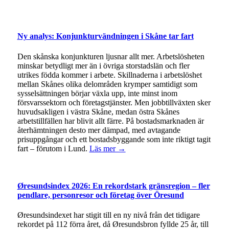
Ny analys: Konjunkturvändningen i Skåne tar fart
Den skånska konjunkturen ljusnar allt mer. Arbetslösheten
minskar betydligt mer än i övriga storstadslän och fler
utrikes födda kommer i arbete. Skillnaderna i arbetslöshet
mellan Skånes olika delområden krymper samtidigt som
sysselsättningen börjar växla upp, inte minst inom
försvarssektorn och företagstjänster. Men jobbtillväxten sker
huvudsakligen i västra Skåne, medan östra Skånes
arbetstillfällen har blivit allt färre. På bostadsmarknaden är
återhämtningen desto mer dämpad, med avtagande
prisuppgångar och ett bostadsbyggande som inte riktigt tagit
fart – förutom i Lund.
Läs mer →
Øresundsindex 2026: En rekordstark gränsregion – fler
pendlare, personresor och företag över Öresund
Øresundsindexet har stigit till en ny nivå från det tidigare
rekordet på 112 förra året, då Øresundsbron fyllde 25 år, till