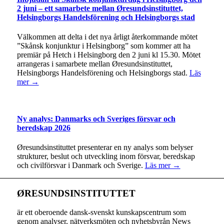
2 juni – ett samarbete mellan Øresundsinstituttet,
Helsingborgs Handelsförening och Helsingborgs stad
Välkommen att delta i det nya årligt återkommande mötet
”Skånsk konjunktur i Helsingborg” som kommer att ha
premiär på Hetch i Helsingborg den 2 juni kl 15.30. Mötet
arrangeras i samarbete mellan Øresundsinstituttet,
Helsingborgs Handelsförening och Helsingborgs stad.
Läs
mer →
Ny analys: Danmarks och Sveriges försvar och
beredskap 2026
Øresundsinstituttet presenterar en ny analys som belyser
strukturer, beslut och utveckling inom försvar, beredskap
och civilförsvar i Danmark och Sverige.
Läs mer →
ØRESUNDSINSTITUTTET
är ett oberoende dansk-svenskt kunskapscentrum som
genom analyser, nätverksmöten och nyhetsbyrån News