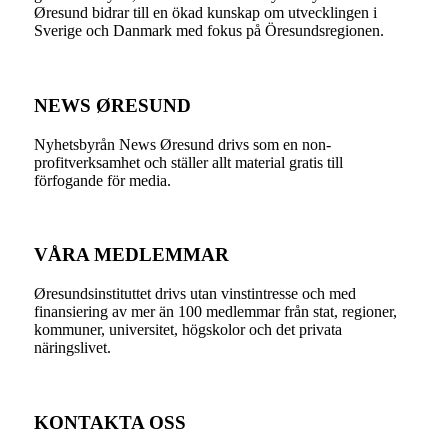
Øresund bidrar till en ökad kunskap om utvecklingen i
Sverige och Danmark med fokus på Öresundsregionen.
NEWS ØRESUND
Nyhetsbyrån News Øresund drivs som en non-
profitverksamhet och ställer allt material gratis till
förfogande för media.
VÅRA MEDLEMMAR
Øresundsinstituttet drivs utan vinst­intresse och med
finansiering av mer än 100 medlemmar från stat, regioner,
kommuner, universitet, högskolor och det privata
näringslivet.
KONTAKTA OSS