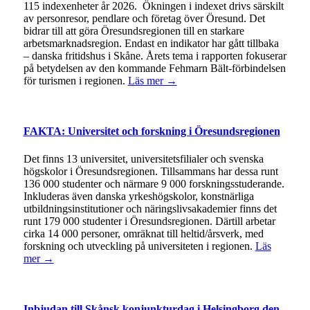
115 indexenheter år 2026. Ökningen i indexet drivs särskilt
av personresor, pendlare och företag över Öresund. Det
bidrar till att göra Öresundsregionen till en starkare
arbetsmarknadsregion. Endast en indikator har gått tillbaka
– danska fritidshus i Skåne. Årets tema i rapporten fokuserar
på betydelsen av den kommande Fehmarn Bält-förbindelsen
för turismen i regionen.
Läs mer →
FAKTA: Universitet och forskning i Öresundsregionen
Det finns 13 universitet, universitetsfilialer och svenska
högskolor i Öresundsregionen. Tillsammans har dessa runt
136 000 studenter och närmare 9 000 forskningsstuderande.
Inkluderas även danska yrkeshögskolor, konstnärliga
utbildningsinstitutioner och näringslivsakademier finns det
runt 179 000 studenter i Öresundsregionen. Därtill arbetar
cirka 14 000 personer, omräknat till heltid/årsverk, med
forskning och utveckling på universiteten i regionen.
Läs
mer →
Inbjudan till Skånsk konjunkturdag i Helsingborg den