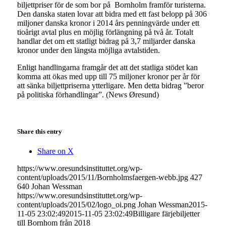
biljettpriser för de som bor på Bornholm framför turisterna.
Den danska staten lovar att bidra med ett fast belopp på 306
miljoner danska kronor i 2014 års penningvärde under ett
tioårigt avtal plus en möjlig förlängning på två år. Totalt
handlar det om ett statligt bidrag på 3,7 miljarder danska
kronor under den längsta möjliga avtalstiden.
Enligt handlingarna framgår det att det statliga stödet kan
komma att ökas med upp till 75 miljoner kronor per år för
att sänka biljettpriserna ytterligare. Men detta bidrag ”beror
på politiska förhandlingar”. (News Øresund)
Share this entry
Share on X
https://www.oresundsinstituttet.org/wp-
content/uploads/2015/11/Bornholmsfaergen-webb.jpg
427
640
Johan Wessman
https://www.oresundsinstituttet.org/wp-
content/uploads/2015/02/logo_oi.png
Johan Wessman
2015-
11-05 23:02:49
2015-11-05 23:02:49
Billigare färjebiljetter
till Bornhom från 2018