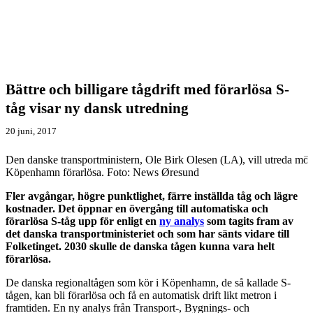
Bättre och billigare tågdrift med förarlösa S-
tåg visar ny dansk utredning
20 juni, 2017
Den danske transportministern, Ole Birk Olesen (LA), vill utreda möjl
Köpenhamn förarlösa. Foto: News Øresund
Fler avgångar, högre punktlighet, färre inställda tåg och lägre
kostnader. Det öppnar en övergång till automatiska och
förarlösa S-tåg upp för enligt en
ny analys
som tagits fram av
det danska transportministeriet och som har sänts vidare till
Folketinget. 2030 skulle de danska tågen kunna vara helt
förarlösa.
De danska regionaltågen som kör i Köpenhamn, de så kallade S-
tågen, kan bli förarlösa och få en automatisk drift likt metron i
framtiden. En ny analys från Transport-, Bygnings- och