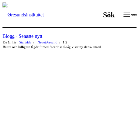
Sök
Menu
Blogg - Senaste nytt
Du är här:
Startsida
/
NewsØresund
/
1
2
Bättre och billigare tågdrift med förarlösa S-tåg visar ny dansk utred...