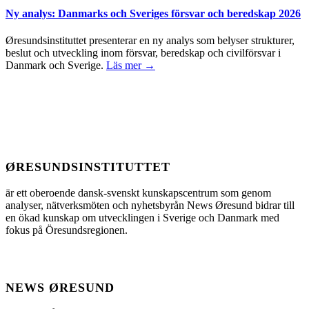
Ny analys: Danmarks och Sveriges försvar och beredskap 2026
Øresundsinstituttet presenterar en ny analys som belyser strukturer,
beslut och utveckling inom försvar, beredskap och civilförsvar i
Danmark och Sverige.
Läs mer →
ØRESUNDSINSTITUTTET
är ett oberoende dansk-svenskt kunskapscentrum som genom
analyser, nätverksmöten och nyhetsbyrån News Øresund bidrar till
en ökad kunskap om utvecklingen i Sverige och Danmark med
fokus på Öresundsregionen.
NEWS ØRESUND