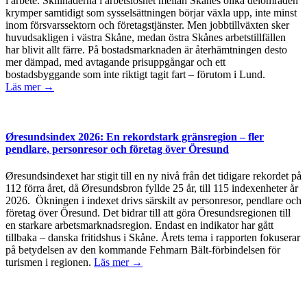
i arbete. Skillnaderna i arbetslöshet mellan Skånes olika delområden
krymper samtidigt som sysselsättningen börjar växla upp, inte minst
inom försvarssektorn och företagstjänster. Men jobbtillväxten sker
huvudsakligen i västra Skåne, medan östra Skånes arbetstillfällen
har blivit allt färre. På bostadsmarknaden är återhämtningen desto
mer dämpad, med avtagande prisuppgångar och ett
bostadsbyggande som inte riktigt tagit fart – förutom i Lund.
Läs mer →
Øresundsindex 2026: En rekordstark gränsregion – fler
pendlare, personresor och företag över Öresund
Øresundsindexet har stigit till en ny nivå från det tidigare rekordet på
112 förra året, då Øresundsbron fyllde 25 år, till 115 indexenheter år
2026. Ökningen i indexet drivs särskilt av personresor, pendlare och
företag över Öresund. Det bidrar till att göra Öresundsregionen till
en starkare arbetsmarknadsregion. Endast en indikator har gått
tillbaka – danska fritidshus i Skåne. Årets tema i rapporten fokuserar
på betydelsen av den kommande Fehmarn Bält-förbindelsen för
turismen i regionen.
Läs mer →