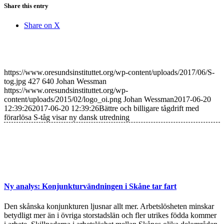
Share this entry
Share on X
https://www.oresundsinstituttet.org/wp-content/uploads/2017/06/S-
tog.jpg
427
640
Johan Wessman
https://www.oresundsinstituttet.org/wp-
content/uploads/2015/02/logo_oi.png
Johan Wessman
2017-06-20
12:39:26
2017-06-20 12:39:26
Bättre och billigare tågdrift med
förarlösa S-tåg visar ny dansk utredning
Ny analys: Konjunkturvändningen i Skåne tar fart
Den skånska konjunkturen ljusnar allt mer. Arbetslösheten minskar
betydligt mer än i övriga storstadslän och fler utrikes födda kommer