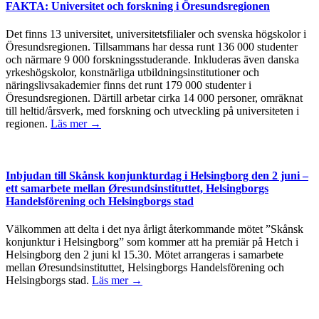
FAKTA: Universitet och forskning i Öresundsregionen
Det finns 13 universitet, universitetsfilialer och svenska högskolor i
Öresundsregionen. Tillsammans har dessa runt 136 000 studenter
och närmare 9 000 forskningsstuderande. Inkluderas även danska
yrkeshögskolor, konstnärliga utbildningsinstitutioner och
näringslivsakademier finns det runt 179 000 studenter i
Öresundsregionen. Därtill arbetar cirka 14 000 personer, omräknat
till heltid/årsverk, med forskning och utveckling på universiteten i
regionen.
Läs mer →
Inbjudan till Skånsk konjunkturdag i Helsingborg den 2 juni –
ett samarbete mellan Øresundsinstituttet, Helsingborgs
Handelsförening och Helsingborgs stad
Välkommen att delta i det nya årligt återkommande mötet ”Skånsk
konjunktur i Helsingborg” som kommer att ha premiär på Hetch i
Helsingborg den 2 juni kl 15.30. Mötet arrangeras i samarbete
mellan Øresundsinstituttet, Helsingborgs Handelsförening och
Helsingborgs stad.
Läs mer →