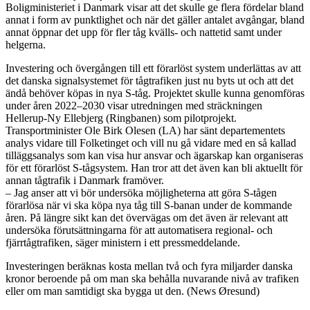
Boligministeriet i Danmark visar att det skulle ge flera fördelar bland
annat i form av punktlighet och när det gäller antalet avgångar, bland
annat öppnar det upp för fler tåg kvälls- och nattetid samt under
helgerna.
Investering och övergången till ett förarlöst system underlättas av att
det danska signalsystemet för tågtrafiken just nu byts ut och att det
ändå behöver köpas in nya S-tåg. Projektet skulle kunna genomföras
under åren 2022–2030 visar utredningen med sträckningen
Hellerup-Ny Ellebjerg (Ringbanen) som pilotprojekt.
Transportminister Ole Birk Olesen (LA) har sänt departementets
analys vidare till Folketinget och vill nu gå vidare med en så kallad
tilläggsanalys som kan visa hur ansvar och ägarskap kan organiseras
för ett förarlöst S-tågsystem. Han tror att det även kan bli aktuellt för
annan tågtrafik i Danmark framöver.
– Jag anser att vi bör undersöka möjligheterna att göra S-tågen
förarlösa när vi ska köpa nya tåg till S-banan under de kommande
åren. På längre sikt kan det övervägas om det även är relevant att
undersöka förutsättningarna för att automatisera regional- och
fjärrtågtrafiken, säger ministern i ett pressmeddelande.
Investeringen beräknas kosta mellan två och fyra miljarder danska
kronor beroende på om man ska behålla nuvarande nivå av trafiken
eller om man samtidigt ska bygga ut den. (News Øresund)