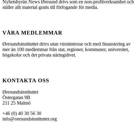
Nyhetsbyrån News Øresund drivs som en non-profitverksamhet och
ställer allt material gratis till förfogande för media.
VÅRA MEDLEMMAR
Øresundsinstituttet drivs utan vinst­intresse och med finansiering av
mer än 100 medlemmar från stat, regioner, kommuner, universitet,
högskolor och det privata näringslivet.
KONTAKTA OSS
Øresundsinstituttet
Östergatan 9B
211 25 Malmö
+46 (0) 40 30 56 30
info@oresundsinstituttet.org