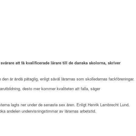
vårare att få kvalificerade lärare till de danska skolorna, skriver
n den är ändå påtaglig, enligt såväl lärarnas som skolledarnas fackföreningar.
ärarutbildning, desto mer kommer kvaliteten att falla, säger
jänsterna lagts ner under de senaste sex åren. Enligt Henrik Lambrecht Lund,
 öka andelen undervisningstimmar av lärarnas arbetstid.