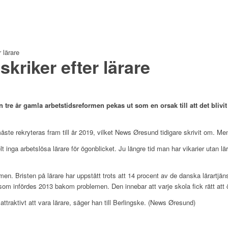
 lärare
riker efter lärare
tre år gamla arbetstidsreformen pekas ut som en orsak till att det blivit s
måste rekryteras fram till år 2019, vilket News Øresund tidigare skrivit om. Me
elt inga arbetslösa lärare för ögonblicket. Ju längre tid man har vikarier utan l
examen. Bristen på lärare har uppstått trots att 14 procent av de danska lärart
 som infördes 2013 bakom problemen. Den innebar att varje skola fick rätt att
attraktivt att vara lärare, säger han till Berlingske. (News Øresund)