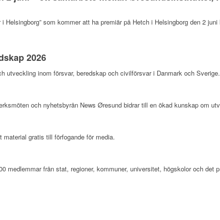
i Helsingborg” som kommer att ha premiär på Hetch i Helsingborg den 2 juni k
edskap 2026
och utveckling inom försvar, beredskap och civilförsvar i Danmark och Sverige
erksmöten och nyhetsbyrån News Øresund bidrar till en ökad kunskap om ut
aterial gratis till förfogande för media.
100 medlemmar från stat, regioner, kommuner, universitet, högskolor och det pr