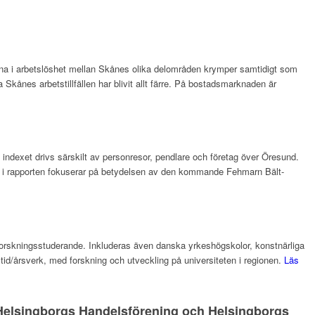
derna i arbetslöshet mellan Skånes olika delområden krymper samtidigt som
Skånes arbetstillfällen har blivit allt färre. På bostadsmarknaden är
 i indexet drivs särskilt av personresor, pendlare och företag över Öresund.
tema i rapporten fokuserar på betydelsen av den kommande Fehmarn Bält-
 forskningsstuderande. Inkluderas även danska yrkeshögskolor, konstnärliga
eltid/årsverk, med forskning och utveckling på universiteten i regionen.
Läs
, Helsingborgs Handelsförening och Helsingborgs