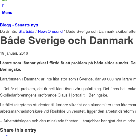
Menu
Blogg - Senaste nytt
Du är här:
Startsida
/
NewsØresund
/
Både Sverige och Danmark skriker efter
Både Sverige och Danmark sk
19 januari, 2016
Lärare som lämnar yrket i förtid är ett problem på båda sidor sundet. Den 
Berlingske.
Lärarbristen i Danmark är inte lika stor som i Sverige, där 90 000 nya lärare 
– Det är ett problem, det är helt klart även vår uppfattning. Det finns helt enk
Skolledarföreningens ordförande Claus Hjortdal till Berlingske.
I stället rekryteras studenter till kortare vikariat och akademiker utan lärar
arbetsmarknadsforskare vid Roskilde universitet, ligger den arbetstidsreform
­– Arbetstidslagen och den minskade friheten i lärarjobbet har gjort det mindre 
Share this entry