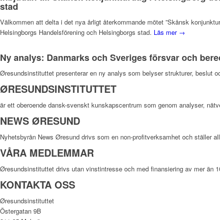
stad
Välkommen att delta i det nya årligt återkommande mötet ”Skånsk konjunktur 
Helsingborgs Handelsförening och Helsingborgs stad.
Läs mer →
Ny analys: Danmarks och Sveriges försvar och ber
Øresundsinstituttet presenterar en ny analys som belyser strukturer, beslut 
ØRESUNDSINSTITUTTET
är ett oberoende dansk-svenskt kunskapscentrum som genom analyser, nätv
NEWS ØRESUND
Nyhetsbyrån News Øresund drivs som en non-profitverksamhet och ställer allt m
VÅRA MEDLEMMAR
Øresundsinstituttet drivs utan vinst­intresse och med finansiering av mer än 
KONTAKTA OSS
Øresundsinstituttet
Östergatan 9B