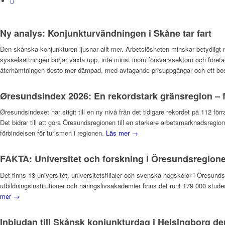
Ny analys: Konjunkturvändningen i Skåne tar fart
Den skånska konjunkturen ljusnar allt mer. Arbetslösheten minskar betydligt 
sysselsättningen börjar växla upp, inte minst inom försvarssektorn och företa
återhämtningen desto mer dämpad, med avtagande prisuppgångar och ett bosta
Øresundsindex 2026: En rekordstark gränsregion – f
Øresundsindexet har stigit till en ny nivå från det tidigare rekordet på 112 fö
Det bidrar till att göra Öresundsregionen till en starkare arbetsmarknadsregi
förbindelsen för turismen i regionen.
Läs mer →
FAKTA: Universitet och forskning i Öresundsregion
Det finns 13 universitet, universitetsfilialer och svenska högskolor i Öres
utbildningsinstitutioner och näringslivsakademier finns det runt 179 000 stude
mer →
Inbjudan till Skånsk konjunkturdag i Helsingborg de