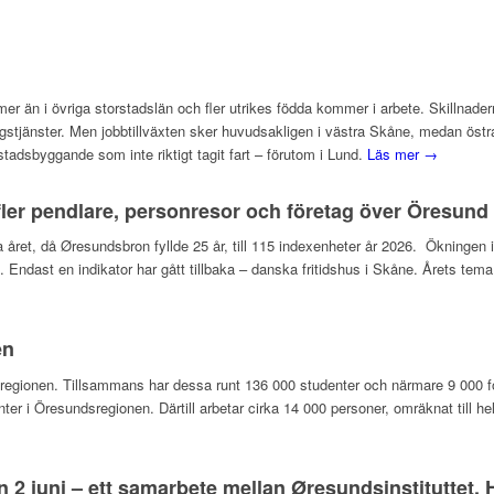
mer än i övriga storstadslän och fler utrikes födda kommer i arbete. Skillna
gstjänster. Men jobbtillväxten sker huvudsakligen i västra Skåne, medan östra 
dsbyggande som inte riktigt tagit fart – förutom i Lund.
Läs mer →
ler pendlare, personresor och företag över Öresund
rra året, då Øresundsbron fyllde 25 år, till 115 indexenheter år 2026. Ökningen
on. Endast en indikator har gått tillbaka – danska fritidshus i Skåne. Årets 
en
undsregionen. Tillsammans har dessa runt 136 000 studenter och närmare 9 000
nter i Öresundsregionen. Därtill arbetar cirka 14 000 personer, omräknat till h
n 2 juni – ett samarbete mellan Øresundsinstituttet