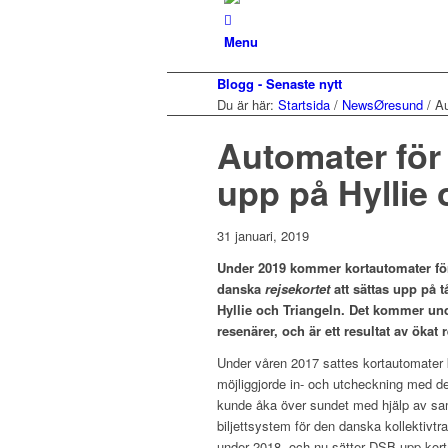
Menu
Blogg - Senaste nytt
Du är här:
Startsida
/
NewsØresund
/
Au
Automater för 
upp på Hyllie 
31 januari, 2019
Under 2019 kommer kortautomater fö
danska
rejsekortet
att sättas upp på t
Hyllie och Triangeln. Det kommer und
resenärer, och är ett resultat av öka
Under våren 2017 sattes kortautomater 
möjliggjorde in- och utcheckning med de
kunde åka över sundet med hjälp av sam
biljettsystem för den danska kollektivt
under 2018, och nu sätter DSB upp kort