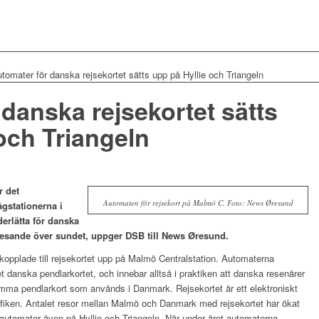
tomater för danska rejsekortet sätts upp på Hyllie och Triangeln
danska rejsekortet sätts
och Triangeln
r det
Automaten för rejsekort på Malmö C. Foto: News Øresund
ågstationerna i
erlätta för danska
t resande över sundet, uppger DSB till News Øresund.
kopplade till
rejsekortet
upp på Malmö Centralstation. Automaterna
t danska pendlarkortet, och innebar alltså i praktiken att danska resenärer
ma pendlarkort som används i Danmark. Rejsekortet är ett elektroniskt
rafiken. Antalet resor mellan Malmö och Danmark med rejsekortet har ökat
automater även på Hyllie och Triangeln. När under året automaterna