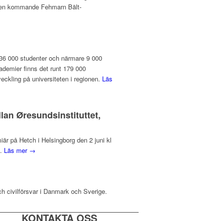
v den kommande Fehmarn Bält-
 136 000 studenter och närmare 9 000
ademier finns det runt 179 000
veckling på universiteten i regionen.
Läs
lan Øresundsinstituttet,
r på Hetch i Helsingborg den 2 juni kl
d.
Läs mer →
ch civilförsvar i Danmark och Sverige.
KONTAKTA OSS