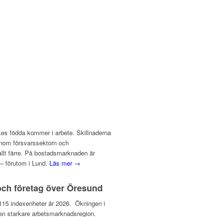
ikes födda kommer i arbete. Skillnaderna
inom försvarssektorn och
 allt färre. På bostadsmarknaden är
– förutom i Lund.
Läs mer →
och företag över Öresund
ll 115 indexenheter år 2026. Ökningen i
l en starkare arbetsmarknadsregion.