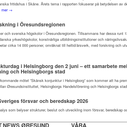
 danska fritidshus i Skåne. Årets tema i rapporten fokuserar på betydelsen a
s mer →
rskning i Öresundsregionen
ilialer och svenska högskolor i Öresundsregionen. Tillsammans har dessa runt
anska yrkeshögskolor, konstnärliga utbildningsinstitutioner och näringslivsak
betar cirka 14 000 personer, omräknat till heltid/årsverk, med forskning och ut
nkturdag i Helsingborg den 2 juni – ett samarbete mel
ing och Helsingborgs stad
terkommande mötet ”Skånsk konjunktur i Helsingborg” som kommer att ha premiä
llan Øresundsinstituttet, Helsingborgs Handelsförening och Helsingborgs sta
veriges försvar och beredskap 2026
nalys som belyser strukturer, beslut och utveckling inom försvar, beredskap o
T
NEWS ØRESUND
VÅRA