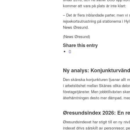
kommer att vara på plats är inte klart:
– Det är flera inblandade parter, men v
rejsekortsutrustning på stationerna i H
News Øresund.
(News Øresund)
Share this entry
Ny analys: Konjunkturvändn
Den skånska konjunkturen ljusnar allt m
i arbetslöshet mellan Skånes olika del
företagstjänster. Men jobbtillväxten ske
återhämtningen desto mer dämpad, med a
Øresundsindex 2026: En re
Øresundsindexet har stigit till en ny niv
indexet drivs särskilt av personresor, p