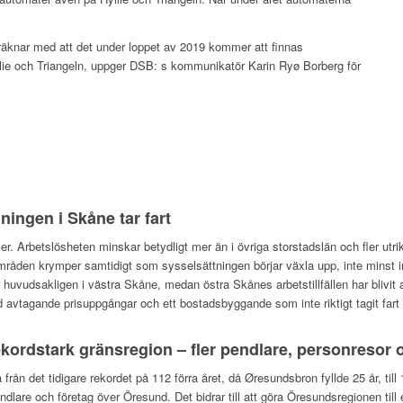
i räknar med att det under loppet av 2019 kommer att finnas
yllie och Triangeln, uppger DSB: s kommunikatör Karin Ryø Borberg för
ingen i Skåne tar fart
er. Arbetslösheten minskar betydligt mer än i övriga storstadslän och fler utr
områden krymper samtidigt som sysselsättningen börjar växla upp, inte minst 
r huvudsakligen i västra Skåne, medan östra Skånes arbetstillfällen har blivit
vtagande prisuppgångar och ett bostadsbyggande som inte riktigt tagit fart 
kordstark gränsregion – fler pendlare, personresor 
å från det tidigare rekordet på 112 förra året, då Øresundsbron fyllde 25 år, ti
endlare och företag över Öresund. Det bidrar till att göra Öresundsregionen til