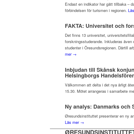
Endast en indikator har gått tillbaka –
förbindelsen för turismen i regionen.
Lä
FAKTA: Universitet och fo
Det finns 13 universitet, universitetsf
forskningsstuderande. Inkluderas även d
studenter i Öresundsregionen. Därtill ar
mer →
Inbjudan till Skånsk konju
Helsingborgs Handelsfören
Välkommen att delta i det nya årligt å
15.30. Mötet arrangeras i samarbete me
Ny analys: Danmarks och S
Øresundsinstituttet presenterar en ny a
Läs mer →
ØRESUNDSINSTITUTTE