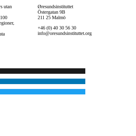
vs utan
Øresundsinstituttet
Östergatan 9B
 100
211 25 Malmö
egioner,
+46 (0) 40 30 56 30
,
info@oresundsinstituttet.org
ata