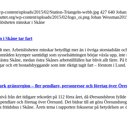
/wp-content/uploads/2015/02/Station-Triangeln-webb.jpg
427
640
Johan
tuttet.org/wp-content/uploads/2015/02/logo_oi.png
Johan Wessman
201
lösheten minskar i Skåne
i Skåne tar fart
t mer. Arbetslösheten minskar betydligt mer än i övriga storstadslän och
områden krymper samtidigt som sysselsättningen börjar växla upp, inte 
ästra Skåne, medan östra Skånes arbetstillfällen har blivit allt färre.
 och ett bostadsbyggande som inte riktigt tagit fart – förutom i Lund
rk gränsregion – fler pendlare, personresor och företag över Öre
 nivå från det tidigare rekordet på 112 förra året, då Øresundsbron fylld
, pendlare och företag över Öresund. Det bidrar till att göra Öresundsre
ska fritidshus i Skåne. Årets tema i rapporten fokuserar på betydelsen