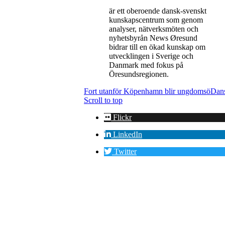
är ett oberoende dansk-svenskt
kunskapscentrum som genom
analyser, nätverksmöten och
nyhetsbyrån News Øresund
bidrar till en ökad kunskap om
utvecklingen i Sverige och
Danmark med fokus på
Öresundsregionen.
Fort utanför Köpenhamn blir ungdomsö
Dans
Scroll to top
Flickr
LinkedIn
Twitter