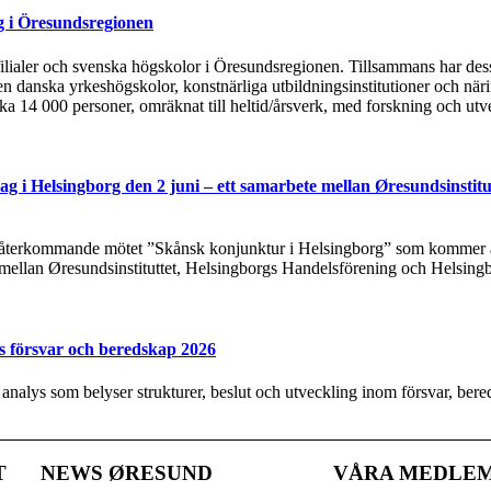
g i Öresundsregionen
tsfilialer och svenska högskolor i Öresundsregionen. Tillsammans har de
n danska yrkeshögskolor, konstnärliga utbildningsinstitutioner och näri
rka 14 000 personer, omräknat till heltid/årsverk, med forskning och utv
g i Helsingborg den 2 juni – ett samarbete mellan Øresundsinstitu
t återkommande mötet ”Skånsk konjunktur i Helsingborg” som kommer at
 mellan Øresundsinstituttet, Helsingborgs Handelsförening och Helsing
s försvar och beredskap 2026
y analys som belyser strukturer, beslut och utveckling inom försvar, be
T
NEWS ØRESUND
VÅRA MEDLE