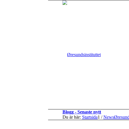
Blogg - Senaste nytt
Du är här:
Startsida
1
/
NewsØresun