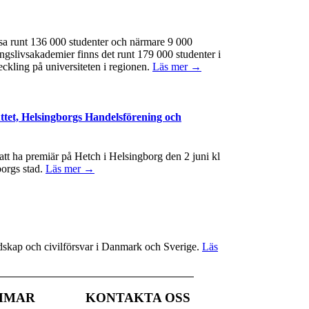
ssa runt 136 000 studenter och närmare 9 000
ngslivsakademier finns det runt 179 000 studenter i
eckling på universiteten i regionen.
Läs mer →
ttet, Helsingborgs Handelsförening och
t ha premiär på Hetch i Helsingborg den 2 juni kl
borgs stad.
Läs mer →
redskap och civilförsvar i Danmark och Sverige.
Läs
MMAR
KONTAKTA OSS