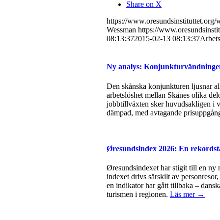
Share on X
https://www.oresundsinstituttet.org
Wessman
https://www.oresundsinsti
08:13:37
2015-02-13 08:13:37
Arbets
Ny analys: Konjunkturvändningen 
Den skånska konjunkturen ljusnar all
arbetslöshet mellan Skånes olika del
jobbtillväxten sker huvudsakligen i v
dämpad, med avtagande prisuppgångar
Øresundsindex 2026: En rekordsta
Øresundsindexet har stigit till en ny
indexet drivs särskilt av personresor
en indikator har gått tillbaka – dan
turismen i regionen.
Läs mer →