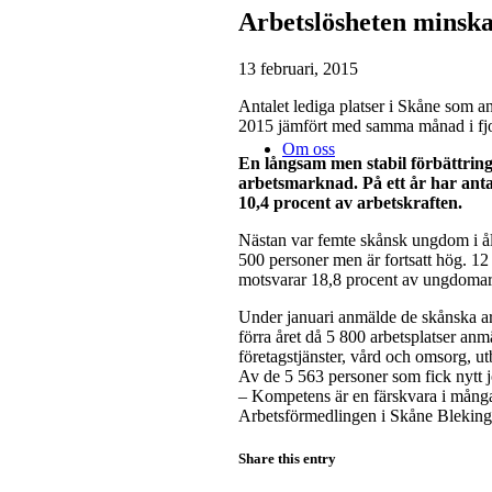
Arbetslösheten minska
13 februari, 2015
Antalet lediga platser i Skåne som a
2015 jämfört med samma månad i fj
Om oss
En långsam men stabil förbättrin
arbetsmarknad. På ett år har antal
10,4 procent av arbetskraften.
Nästan var femte skånsk ungdom i ål
500 personer men är fortsatt hög. 12
motsvarar 18,8 procent av ungdomar
Under januari anmälde de skånska arb
förra året då 5 800 arbetsplatser an
företagstjänster, vård och omsorg, u
Av de 5 563 personer som fick nytt j
– Kompetens är en färskvara i mång
Arbetsförmedlingen i Skåne Blekin
Share this entry