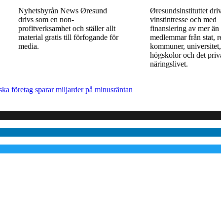
Nyhetsbyrån News Øresund
Øresundsinstituttet dri
drivs som en non-
vinst­intresse och med
profitverksamhet och ställer allt
finansiering av mer än
material gratis till förfogande för
medlemmar från stat, r
media.
kommuner, universitet
högskolor och det priv
näringslivet.
ka företag sparar miljarder på minusräntan