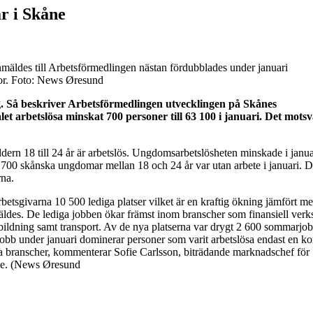
r i Skåne
nmäldes till Arbetsförmedlingen nästan fördubblades under januari
or. Foto: News Øresund
g. Så beskriver Arbetsförmedlingen utvecklingen på Skånes
et arbetslösa minskat 700 personer till 63 100 i januari. Det mots
dern 18 till 24 år är arbetslös. Ungdomsarbetslösheten minskade i janu
 700 skånska ungdomar mellan 18 och 24 år var utan arbete i januari. D
na.
etsgivarna 10 500 lediga platser vilket är en kraftig ökning jämfört me
mäldes. De lediga jobben ökar främst inom branscher som finansiell ver
tbildning samt transport. Av de nya platserna var drygt 2 600 sommarjob
obb under januari dominerar personer som varit arbetslösa endast en kor
a branscher, kommenterar Sofie Carlsson, biträdande marknadschef för
ge. (News Øresund