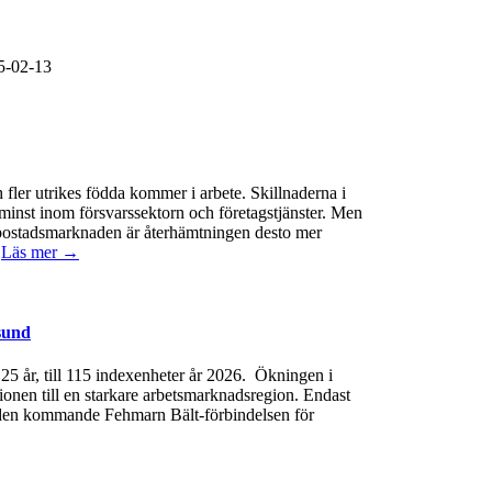
5-02-13
 fler utrikes födda kommer i arbete. Skillnaderna i
minst inom försvarssektorn och företagstjänster. Men
 På bostadsmarknaden är återhämtningen desto mer
.
Läs mer →
sund
e 25 år, till 115 indexenheter år 2026. Ökningen i
gionen till en starkare arbetsmarknadsregion. Endast
 av den kommande Fehmarn Bält-förbindelsen för