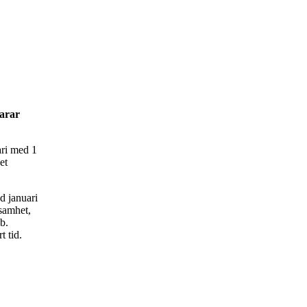
varar
ari med 1
et
d januari
ksamhet,
b.
t tid.