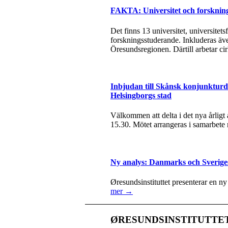
FAKTA: Universitet och forsknin
Det finns 13 universitet, universite
forskningsstuderande. Inkluderas äve
Öresundsregionen. Därtill arbetar ci
Inbjudan till Skånsk konjunkturda
Helsingborgs stad
Välkommen att delta i det nya årlig
15.30. Mötet arrangeras i samarbete
Ny analys: Danmarks och Sverige
Øresundsinstituttet presenterar en n
mer →
ØRESUNDSINSTITUTTE