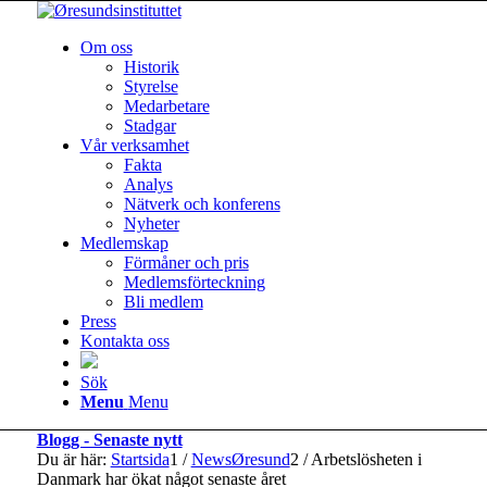
Om oss
Historik
Styrelse
Medarbetare
Stadgar
Vår verksamhet
Fakta
Analys
Nätverk och konferens
Nyheter
Medlemskap
Förmåner och pris
Medlemsförteckning
Bli medlem
Press
Kontakta oss
Sök
Menu
Menu
Blogg - Senaste nytt
Du är här:
Startsida
1
/
NewsØresund
2
/
Arbetslösheten i
Danmark har ökat något senaste året