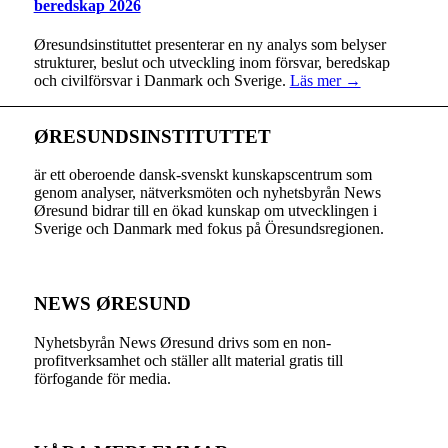
beredskap 2026
Øresundsinstituttet presenterar en ny analys som belyser
strukturer, beslut och utveckling inom försvar, beredskap
och civilförsvar i Danmark och Sverige.
Läs mer →
ØRESUNDSINSTITUTTET
är ett oberoende dansk-svenskt kunskapscentrum som
genom analyser, nätverksmöten och nyhetsbyrån News
Øresund bidrar till en ökad kunskap om utvecklingen i
Sverige och Danmark med fokus på Öresundsregionen.
NEWS ØRESUND
Nyhetsbyrån News Øresund drivs som en non-
profitverksamhet och ställer allt material gratis till
förfogande för media.