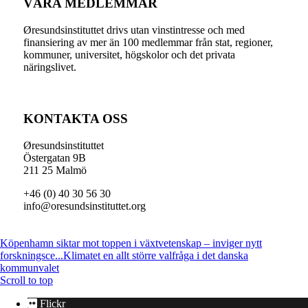
VÅRA MEDLEMMAR
Øresundsinstituttet drivs utan vinst­intresse och med
finansiering av mer än 100 medlemmar från stat, regioner,
kommuner, universitet, högskolor och det privata
näringslivet.
KONTAKTA OSS
Øresundsinstituttet
Östergatan 9B
211 25 Malmö
+46 (0) 40 30 56 30
info@oresundsinstituttet.org
Köpenhamn siktar mot toppen i växtvetenskap – inviger nytt
forskningsce...
Klimatet en allt större valfråga i det danska
kommunvalet
Scroll to top
Flickr