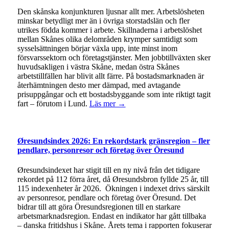
Den skånska konjunkturen ljusnar allt mer. Arbetslösheten
minskar betydligt mer än i övriga storstadslän och fler
utrikes födda kommer i arbete. Skillnaderna i arbetslöshet
mellan Skånes olika delområden krymper samtidigt som
sysselsättningen börjar växla upp, inte minst inom
försvarssektorn och företagstjänster. Men jobbtillväxten sker
huvudsakligen i västra Skåne, medan östra Skånes
arbetstillfällen har blivit allt färre. På bostadsmarknaden är
återhämtningen desto mer dämpad, med avtagande
prisuppgångar och ett bostadsbyggande som inte riktigt tagit
fart – förutom i Lund.
Läs mer →
Øresundsindex 2026: En rekordstark gränsregion – fler
pendlare, personresor och företag över Öresund
Øresundsindexet har stigit till en ny nivå från det tidigare
rekordet på 112 förra året, då Øresundsbron fyllde 25 år, till
115 indexenheter år 2026. Ökningen i indexet drivs särskilt
av personresor, pendlare och företag över Öresund. Det
bidrar till att göra Öresundsregionen till en starkare
arbetsmarknadsregion. Endast en indikator har gått tillbaka
– danska fritidshus i Skåne. Årets tema i rapporten fokuserar