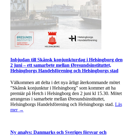
Inbjudan till Skånsk konjunkturdag i Helsingborg den
2 juni – ett samarbete mellan Øresundsinstituttet,
Helsingborgs Handelsförening och Helsingborgs stad
Välkommen att delta i det nya årligt återkommande mötet
”Skånsk konjunktur i Helsingborg” som kommer att ha
premiär på Hetch i Helsingborg den 2 juni kl 15.30. Mötet
arrangeras i samarbete mellan Øresundsinstituttet,
Helsingborgs Handelsförening och Helsingborgs stad.
Läs
mer →
Ny analys: Danmarks och Sveriges försvar och