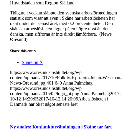
Huvudstaden som Region Själland.
Tidigare i veckan släppte den svenska arbetsförmedlingen
statistik som visar att även i Skåne har arbetslösheten har
ökat under det senast året, med 0,2 procentenheter. Den
skånska arbetslösheten ligger på en högre nivå än den
danska, men siffrorna är inte direkt jämförbara. (News
Øresund)
Share this entry
Share on X
https://www.oresundsinstituttet.org/wp-
content/uploads/2017/10/Folkliv-Kph-foto-Johan-Wessman-
News-Oresund.jpg
401
640
Anna Palmehag
https://www.oresundsinstituttet.org/wp-
content/uploads/2015/02/logo_oi.png
Anna Palmehag
2017-
10-12 14:20:05
2017-10-12 14:20:05
Arbetslösheten i
Danmark har ökat något senaste året
Ny analys: Konjunkturvändningen i Skåne tar fart