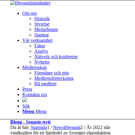
Om oss
Historik
Styrelse
Medarbetare
Stadgar
Vår verksamhet
Fakta
Analys
Nätverk och konferens
Nyheter
Medlemskap
Förmåner och pris
Medlemsförteckning
Bli medlem
Press
Kontakta oss
Sök
Menu
Menu
Blogg - Senaste nytt
Du är här:
Startsida
1
/
NewsØresund
2
/
År 2022 står
vindkraften för en fjärdedel av Sveriges elproduktion