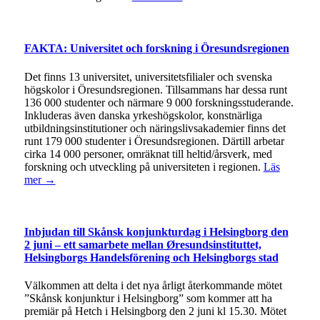
FAKTA: Universitet och forskning i Öresundsregionen
Det finns 13 universitet, universitetsfilialer och svenska
högskolor i Öresundsregionen. Tillsammans har dessa runt
136 000 studenter och närmare 9 000 forskningsstuderande.
Inkluderas även danska yrkeshögskolor, konstnärliga
utbildningsinstitutioner och näringslivsakademier finns det
runt 179 000 studenter i Öresundsregionen. Därtill arbetar
cirka 14 000 personer, omräknat till heltid/årsverk, med
forskning och utveckling på universiteten i regionen.
Läs
mer →
Inbjudan till Skånsk konjunkturdag i Helsingborg den
2 juni – ett samarbete mellan Øresundsinstituttet,
Helsingborgs Handelsförening och Helsingborgs stad
Välkommen att delta i det nya årligt återkommande mötet
”Skånsk konjunktur i Helsingborg” som kommer att ha
premiär på Hetch i Helsingborg den 2 juni kl 15.30. Mötet