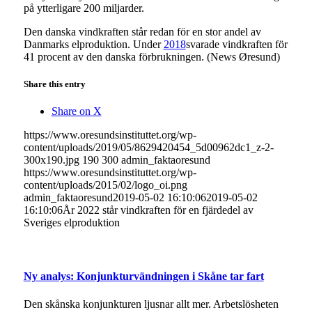
på ytterligare 200 miljarder.
Den danska vindkraften står redan för en stor andel av
Danmarks elproduktion. Under
2018
svarade vindkraften för
41 procent av den danska förbrukningen. (News Øresund)
Share this entry
Share on X
https://www.oresundsinstituttet.org/wp-
content/uploads/2019/05/8629420454_5d00962dc1_z-2-
300x190.jpg
190
300
admin_faktaoresund
https://www.oresundsinstituttet.org/wp-
content/uploads/2015/02/logo_oi.png
admin_faktaoresund
2019-05-02 16:10:06
2019-05-02
16:10:06
År 2022 står vindkraften för en fjärdedel av
Sveriges elproduktion
Ny analys: Konjunkturvändningen i Skåne tar fart
Den skånska konjunkturen ljusnar allt mer. Arbetslösheten