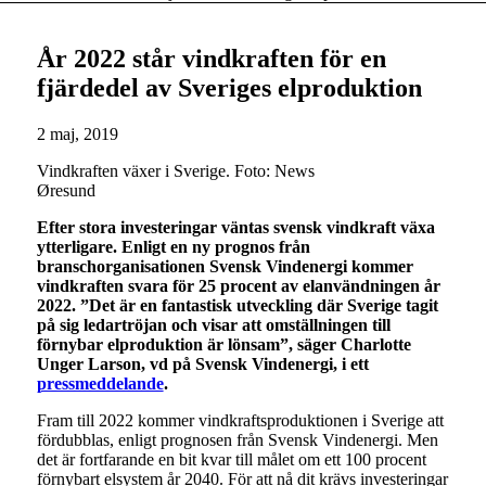
År 2022 står vindkraften för en
fjärdedel av Sveriges elproduktion
2 maj, 2019
Vindkraften växer i Sverige. Foto: News
Øresund
Efter stora investeringar väntas svensk vindkraft växa
ytterligare. Enligt en ny prognos från
branschorganisationen Svensk Vindenergi kommer
vindkraften svara för 25 procent av elanvändningen år
2022. ”Det är en fantastisk utveckling där Sverige tagit
på sig ledartröjan och visar att omställningen till
förnybar elproduktion är lönsam”, säger Charlotte
Unger Larson, vd på Svensk Vindenergi, i ett
pressmeddelande
.
Fram till 2022 kommer vindkraftsproduktionen i Sverige att
fördubblas, enligt prognosen från Svensk Vindenergi. Men
det är fortfarande en bit kvar till målet om ett 100 procent
förnybart elsystem år 2040. För att nå dit krävs investeringar