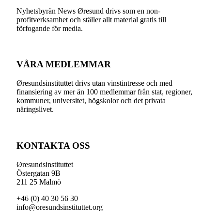
Nyhetsbyrån News Øresund drivs som en non-
profitverksamhet och ställer allt material gratis till
förfogande för media.
VÅRA MEDLEMMAR
Øresundsinstituttet drivs utan vinst­intresse och med
finansiering av mer än 100 medlemmar från stat, regioner,
kommuner, universitet, högskolor och det privata
näringslivet.
KONTAKTA OSS
Øresundsinstituttet
Östergatan 9B
211 25 Malmö
+46 (0) 40 30 56 30
info@oresundsinstituttet.org