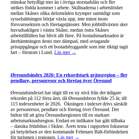
minskar betydligt mer än i övriga storstadslän och fler
utrikes födda kommer i arbete. Skillnaderna i arbetslöshet
mellan Skånes olika delområden krymper samtidigt som
sysselsättningen börjar växla upp, inte minst inom
försvarssektorn och företagstjänster. Men jobbtillväxten sker
huvudsakligen i västra Skåne, medan östra Skånes
arbetstillfällen har blivit allt färre. På bostadsmarknaden är
återhämtningen desto mer dämpad, med avtagande
prisuppgångar och ett bostadsbyggande som inte riktigt tagit
fart – förutom i Lund.
Läs mer →
Øresundsindex 2026: En rekordstark gränsregion – fler
pendlare, personresor och företag över Öresund
Øresundsindexet har stigit till en ny nivå från det tidigare
rekordet på 112 förra året, då Øresundsbron fyllde 25 år, till
115 indexenheter år 2026. Ökningen i indexet drivs särskilt
av personresor, pendlare och företag över Öresund. Det
bidrar till att göra Öresundsregionen till en starkare
arbetsmarknadsregion. Endast en indikator har gått tillbaka
– danska fritidshus i Skåne. Årets tema i rapporten fokuserar
på betydelsen av den kommande Fehmarn Bält-förbindelsen
för turismen i regionen.
Läs mer →