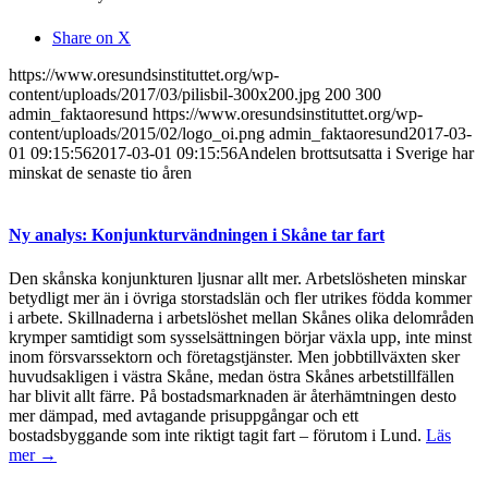
Share on X
https://www.oresundsinstituttet.org/wp-
content/uploads/2017/03/pilisbil-300x200.jpg
200
300
admin_faktaoresund
https://www.oresundsinstituttet.org/wp-
content/uploads/2015/02/logo_oi.png
admin_faktaoresund
2017-03-
01 09:15:56
2017-03-01 09:15:56
Andelen brottsutsatta i Sverige har
minskat de senaste tio åren
Ny analys: Konjunkturvändningen i Skåne tar fart
Den skånska konjunkturen ljusnar allt mer. Arbetslösheten minskar
betydligt mer än i övriga storstadslän och fler utrikes födda kommer
i arbete. Skillnaderna i arbetslöshet mellan Skånes olika delområden
krymper samtidigt som sysselsättningen börjar växla upp, inte minst
inom försvarssektorn och företagstjänster. Men jobbtillväxten sker
huvudsakligen i västra Skåne, medan östra Skånes arbetstillfällen
har blivit allt färre. På bostadsmarknaden är återhämtningen desto
mer dämpad, med avtagande prisuppgångar och ett
bostadsbyggande som inte riktigt tagit fart – förutom i Lund.
Läs
mer →