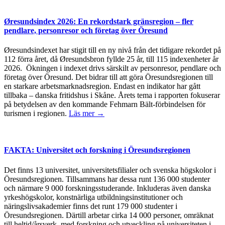
Øresundsindex 2026: En rekordstark gränsregion – fler
pendlare, personresor och företag över Öresund
Øresundsindexet har stigit till en ny nivå från det tidigare rekordet på
112 förra året, då Øresundsbron fyllde 25 år, till 115 indexenheter år
2026. Ökningen i indexet drivs särskilt av personresor, pendlare och
företag över Öresund. Det bidrar till att göra Öresundsregionen till
en starkare arbetsmarknadsregion. Endast en indikator har gått
tillbaka – danska fritidshus i Skåne. Årets tema i rapporten fokuserar
på betydelsen av den kommande Fehmarn Bält-förbindelsen för
turismen i regionen.
Läs mer →
FAKTA: Universitet och forskning i Öresundsregionen
Det finns 13 universitet, universitetsfilialer och svenska högskolor i
Öresundsregionen. Tillsammans har dessa runt 136 000 studenter
och närmare 9 000 forskningsstuderande. Inkluderas även danska
yrkeshögskolor, konstnärliga utbildningsinstitutioner och
näringslivsakademier finns det runt 179 000 studenter i
Öresundsregionen. Därtill arbetar cirka 14 000 personer, omräknat
till heltid/årsverk, med forskning och utveckling på universiteten i