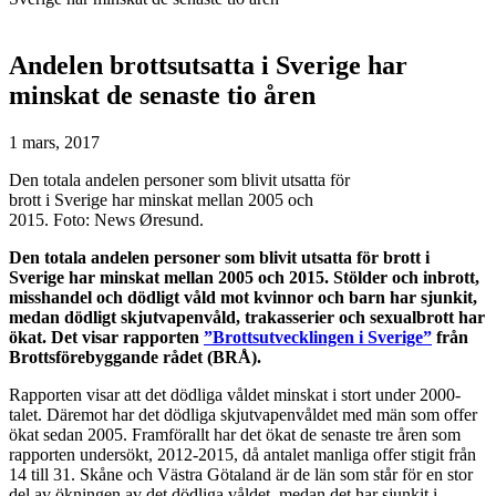
Andelen brottsutsatta i Sverige har
minskat de senaste tio åren
1 mars, 2017
Den totala andelen personer som blivit utsatta för
brott i Sverige har minskat mellan 2005 och
2015. Foto: News Øresund.
Den totala andelen personer som blivit utsatta för brott i
Sverige har minskat mellan 2005 och 2015. Stölder och inbrott,
misshandel och dödligt våld mot kvinnor och barn har sjunkit,
medan dödligt skjutvapenvåld, trakasserier och sexualbrott har
ökat. Det visar rapporten
”Brottsutvecklingen i Sverige”
från
Brottsförebyggande rådet (BRÅ).
Rapporten visar att det dödliga våldet minskat i stort under 2000-
talet. Däremot har det dödliga skjutvapenvåldet med män som offer
ökat sedan 2005. Framförallt har det ökat de senaste tre åren som
rapporten undersökt, 2012-2015, då antalet manliga offer stigit från
14 till 31. Skåne och Västra Götaland är de län som står för en stor
del av ökningen av det dödliga våldet, medan det har sjunkit i