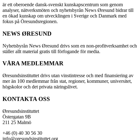
är ett oberoende dansk-svenskt kunskapscentrum som genom
analyser, nätverksmöten och nyhetsbyrån News Øresund bidrar till
en ökad kunskap om utvecklingen i Sverige och Danmark med
fokus på Öresundsregionen.
NEWS ØRESUND
Nyhetsbyrån News Øresund drivs som en non-profitverksamhet och
ställer allt material gratis till förfogande för media.
VÅRA MEDLEMMAR
Øresundsinstituttet drivs utan vinst­intresse och med finansiering av
mer än 100 medlemmar från stat, regioner, kommuner, universitet,
högskolor och det privata näringslivet.
KONTAKTA OSS
Øresundsinstituttet
Östergatan 9B
211 25 Malmö
+46 (0) 40 30 56 30
info@oresundsinstituttet.org