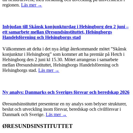
regionen.
Läs mer →
Inbjudan till Skånsk konjunkturdag i Helsingborg den 2 juni –
ett samarbete mellan Øresundsinstituttet, Helsingborgs
Handelsförening och Helsingborgs stad
Välkommen att delta i det nya årligt återkommande mötet ”Skånsk
konjunktur i Helsingborg” som kommer att ha premiär på Hetch i
Helsingborg den 2 juni kl 15.30. Mötet arrangeras i samarbete
mellan Øresundsinstituttet, Helsingborgs Handelsförening och
Helsingborgs stad.
Läs mer →
Ny analys: Danmarks och Sveriges försvar och beredskap 2026
Øresundsinstituttet presenterar en ny analys som belyser strukturer,
beslut och utveckling inom försvar, beredskap och civilförsvar i
Danmark och Sverige.
Läs mer →
ØRESUNDSINSTITUTTET