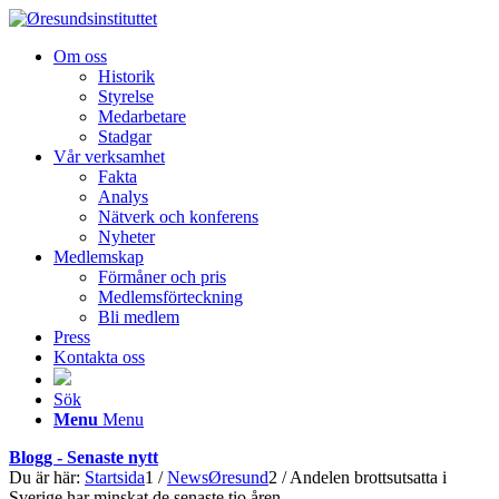
Om oss
Historik
Styrelse
Medarbetare
Stadgar
Vår verksamhet
Fakta
Analys
Nätverk och konferens
Nyheter
Medlemskap
Förmåner och pris
Medlemsförteckning
Bli medlem
Press
Kontakta oss
Sök
Menu
Menu
Blogg - Senaste nytt
Du är här:
Startsida
1
/
NewsØresund
2
/
Andelen brottsutsatta i
Sverige har minskat de senaste tio åren