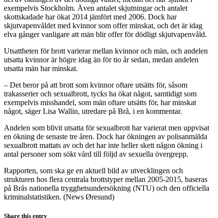
exempelvis Stockholm. Även antalet skjutningar och antalet
skottskadade har ökat 2014 jämfört med 2006. Dock har
skjutvapenvåldet med kvinnor som offer minskat, och det är idag
elva gånger vanligare att män blir offer för dödligt skjutvapenvåld.
Utsattheten för brott varierar mellan kvinnor och män, och andelen
utsatta kvinnor är högre idag än för tio år sedan, medan andelen
utsatta män har minskat.
– Det beror på att brott som kvinnor oftare utsätts för, såsom
trakasserier och sexualbrott, tycks ha ökat något, samtidigt som
exempelvis misshandel, som män oftare utsätts för, har minskat
något, säger Lisa Wallin, utredare på Brå, i en kommentar.
Andelen som blivit utsatta för sexualbrott har varierat men uppvisat
en ökning de senaste tre åren. Dock har ökningen av polisanmälda
sexualbrott mattats av och det har inte heller skett någon ökning i
antal personer som sökt vård till följd av sexuella övergrepp.
Rapporten, som ska ge en aktuell bild av utvecklingen och
strukturen hos flera centrala brottstyper mellan 2005-2015, baseras
på Brås nationella trygghetsundersökning (NTU) och den officiella
kriminalstatistiken. (News Øresund)
Share this entry