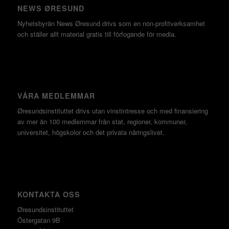
NEWS ØRESUND
Nyhetsbyrån News Øresund drivs som en non-profitverksamhet
och ställer allt material gratis till förfogande för media.
VÅRA MEDLEMMAR
Øresundsinstituttet drivs utan vinst­intresse och med finansiering
av mer än 100 medlemmar från stat, regioner, kommuner,
universitet, högskolor och det privata näringslivet.
KONTAKTA OSS
Øresundsinstituttet
Östergatan 9B