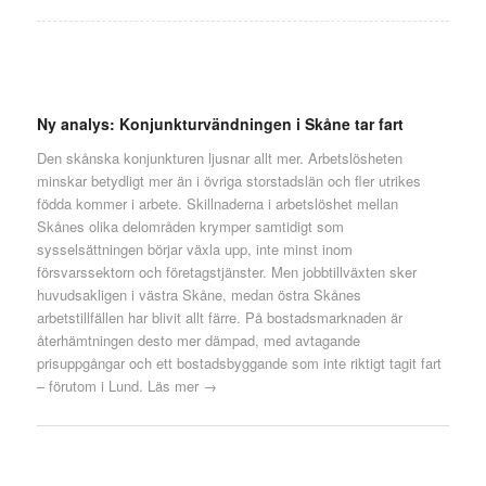
Ny analys: Konjunkturvändningen i Skåne tar fart
Den skånska konjunkturen ljusnar allt mer. Arbetslösheten
minskar betydligt mer än i övriga storstadslän och fler utrikes
födda kommer i arbete. Skillnaderna i arbetslöshet mellan
Skånes olika delområden krymper samtidigt som
sysselsättningen börjar växla upp, inte minst inom
försvarssektorn och företagstjänster. Men jobbtillväxten sker
huvudsakligen i västra Skåne, medan östra Skånes
arbetstillfällen har blivit allt färre. På bostadsmarknaden är
återhämtningen desto mer dämpad, med avtagande
prisuppgångar och ett bostadsbyggande som inte riktigt tagit fart
– förutom i Lund.
Läs mer →