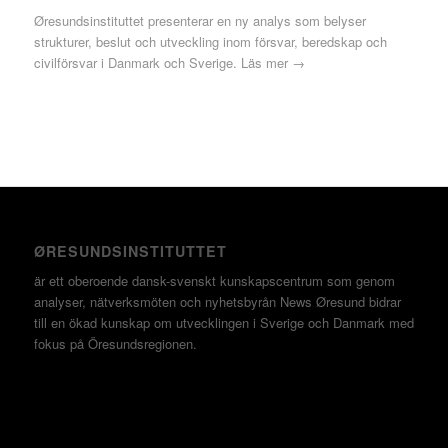
Øresundsinstituttet presenterar en ny analys som belyser
strukturer, beslut och utveckling inom försvar, beredskap och
civilförsvar i Danmark och Sverige.
Läs mer →
ØRESUNDSINSTITUTTET
är ett oberoende dansk-svenskt kunskapscentrum som genom
analyser, nätverksmöten och nyhetsbyrån News Øresund bidrar
till en ökad kunskap om utvecklingen i Sverige och Danmark med
fokus på Öresundsregionen.