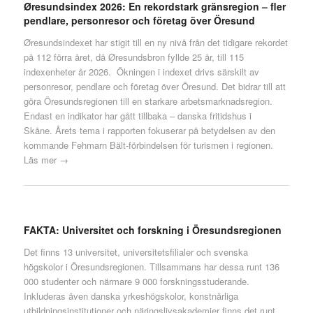
Øresundsindex 2026: En rekordstark gränsregion – fler
pendlare, personresor och företag över Öresund
Øresundsindexet har stigit till en ny nivå från det tidigare rekordet
på 112 förra året, då Øresundsbron fyllde 25 år, till 115
indexenheter år 2026. Ökningen i indexet drivs särskilt av
personresor, pendlare och företag över Öresund. Det bidrar till att
göra Öresundsregionen till en starkare arbetsmarknadsregion.
Endast en indikator har gått tillbaka – danska fritidshus i
Skåne. Årets tema i rapporten fokuserar på betydelsen av den
kommande Fehmarn Bält-förbindelsen för turismen i regionen.
Läs mer →
FAKTA: Universitet och forskning i Öresundsregionen
Det finns 13 universitet, universitetsfilialer och svenska
högskolor i Öresundsregionen. Tillsammans har dessa runt 136
000 studenter och närmare 9 000 forskningsstuderande.
Inkluderas även danska yrkeshögskolor, konstnärliga
utbildningsinstitutioner och näringslivsakademier finns det runt