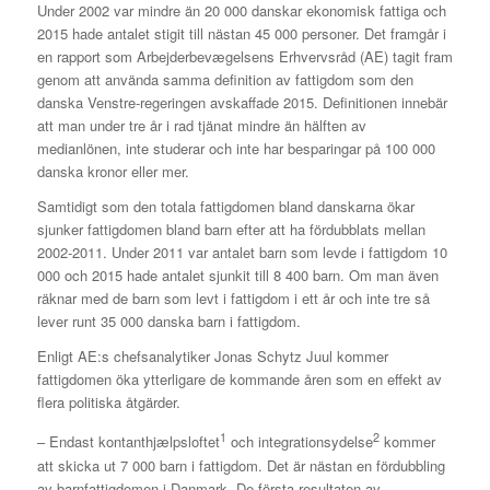
Under 2002 var mindre än 20 000 danskar ekonomisk fattiga och
2015 hade antalet stigit till nästan 45 000 personer. Det framgår i
en rapport som Arbejderbevægelsens Erhvervsråd (AE) tagit fram
genom att använda samma definition av fattigdom som den
danska Venstre-regeringen avskaffade 2015. Definitionen innebär
att man under tre år i rad tjänat mindre än hälften av
medianlönen, inte studerar och inte har besparingar på 100 000
danska kronor eller mer.
Samtidigt som den totala fattigdomen bland danskarna ökar
sjunker fattigdomen bland barn efter att ha fördubblats mellan
2002-2011. Under 2011 var antalet barn som levde i fattigdom 10
000 och 2015 hade antalet sjunkit till 8 400 barn. Om man även
räknar med de barn som levt i fattigdom i ett år och inte tre så
lever runt 35 000 danska barn i fattigdom.
Enligt AE:s chefsanalytiker Jonas Schytz Juul kommer
fattigdomen öka ytterligare de kommande åren som en effekt av
flera politiska åtgärder.
1
2
– Endast kontanthjælpsloftet
och integrationsydelse
kommer
att skicka ut 7 000 barn i fattigdom. Det är nästan en fördubbling
av barnfattigdomen i Danmark. De första resultaten av