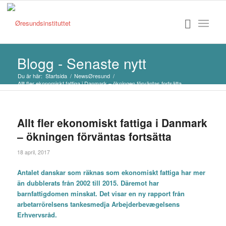
Blogg - Senaste nytt
Du är här:
Startsida
/
NewsØresund
/
Allt fler ekonomiskt fattiga i Danmark – ökningen förväntas fortsätta...
Allt fler ekonomiskt fattiga i Danmark
– ökningen förväntas fortsätta
18 april, 2017
Antalet danskar som räknas som
ekonomiskt fattiga har mer
än dubblerats från 2002 till 2015. Däremot har
barnfattigdomen minskat. Det visar en ny rapport från
arbetarrörelsens tankesmedja
Arbejderbevægelsens
Erhvervsråd
.