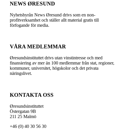
NEWS ØRESUND
Nyhetsbyrån News Øresund drivs som en non-
profitverksamhet och ställer allt material gratis till
förfogande för media.
VÅRA MEDLEMMAR
Øresundsinstituttet drivs utan vinst­intresse och med
finansiering av mer än 100 medlemmar från stat, regioner,
kommuner, universitet, högskolor och det privata
näringslivet.
KONTAKTA OSS
Øresundsinstituttet
Östergatan 9B
211 25 Malmö
+46 (0) 40 30 56 30