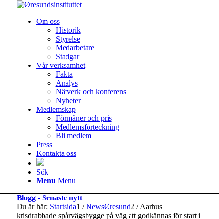
Om oss
Historik
Styrelse
Medarbetare
Stadgar
Vår verksamhet
Fakta
Analys
Nätverk och konferens
Nyheter
Medlemskap
Förmåner och pris
Medlemsförteckning
Bli medlem
Press
Kontakta oss
Sök
Menu
Menu
Blogg - Senaste nytt
Du är här:
Startsida
1
/
NewsØresund
2
/
Aarhus
krisdrabbade spårvägsbygge på väg att godkännas för start i