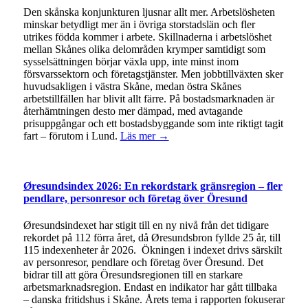
Den skånska konjunkturen ljusnar allt mer. Arbetslösheten
minskar betydligt mer än i övriga storstadslän och fler
utrikes födda kommer i arbete. Skillnaderna i arbetslöshet
mellan Skånes olika delområden krymper samtidigt som
sysselsättningen börjar växla upp, inte minst inom
försvarssektorn och företagstjänster. Men jobbtillväxten sker
huvudsakligen i västra Skåne, medan östra Skånes
arbetstillfällen har blivit allt färre. På bostadsmarknaden är
återhämtningen desto mer dämpad, med avtagande
prisuppgångar och ett bostadsbyggande som inte riktigt tagit
fart – förutom i Lund.
Läs mer →
Øresundsindex 2026: En rekordstark gränsregion – fler
pendlare, personresor och företag över Öresund
Øresundsindexet har stigit till en ny nivå från det tidigare
rekordet på 112 förra året, då Øresundsbron fyllde 25 år, till
115 indexenheter år 2026. Ökningen i indexet drivs särskilt
av personresor, pendlare och företag över Öresund. Det
bidrar till att göra Öresundsregionen till en starkare
arbetsmarknadsregion. Endast en indikator har gått tillbaka
– danska fritidshus i Skåne. Årets tema i rapporten fokuserar