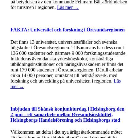
på betydelsen av den kommande Fehmarn Bält-förbindelsen
för turismen i regionen.
Läs mer →
FAKTA: Universitet och forskning i Öresundsregionen
Det finns 13 universitet, universitetsfilialer och svenska
högskolor i Öresundsregionen. Tillsammans har dessa runt
136 000 studenter och närmare 9 000 forskningsstuderande.
Inkluderas även danska yrkeshögskolor, konstnärliga
utbildningsinstitutioner och näringslivsakademier finns det
runt 179 000 studenter i Öresundsregionen. Därtill arbetar
cirka 14 000 personer, omräknat till heltid/årsverk, med
forskning och utveckling på universiteten i regionen.
Läs
mer →
Inbjudan till Skånsk konjunkturdag i Helsingborg den
2 juni – ett samarbete mellan Øresundsinstituttet,
Helsingborgs Handelsförening och Helsingborgs stad
Välkommen att delta i det nya årligt återkommande mötet
”Skånsk konjunktur i Helsingborg” som kommer att ha