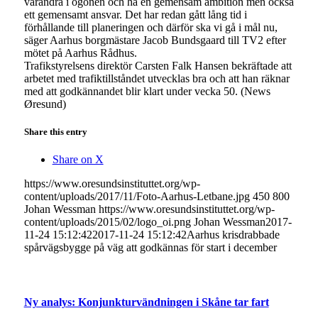
varandra i ögonen och ha en gemensam ambition men också
ett gemensamt ansvar. Det har redan gått lång tid i
förhållande till planeringen och därför ska vi gå i mål nu,
säger Aarhus borgmästare Jacob Bundsgaard till TV2 efter
mötet på Aarhus Rådhus.
Trafikstyrelsens direktör Carsten Falk Hansen bekräftade att
arbetet med trafiktillståndet utvecklas bra och att han räknar
med att godkännandet blir klart under vecka 50. (News
Øresund)
Share this entry
Share on X
https://www.oresundsinstituttet.org/wp-
content/uploads/2017/11/Foto-Aarhus-Letbane.jpg
450
800
Johan Wessman
https://www.oresundsinstituttet.org/wp-
content/uploads/2015/02/logo_oi.png
Johan Wessman
2017-
11-24 15:12:42
2017-11-24 15:12:42
Aarhus krisdrabbade
spårvägsbygge på väg att godkännas för start i december
Ny analys: Konjunkturvändningen i Skåne tar fart