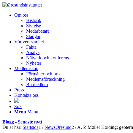
Om oss
Historik
Styrelse
Medarbetare
Stadgar
Vår verksamhet
Fakta
Analys
Nätverk och konferens
Nyheter
Medlemskap
Förmåner och pris
Medlemsförteckning
Bli medlem
Press
Kontakta oss
Sök
Menu
Menu
Blogg - Senaste nytt
Du är här:
Startsida
1
/
NewsØresund
2
/
A. P. Møller Holding: geoterm