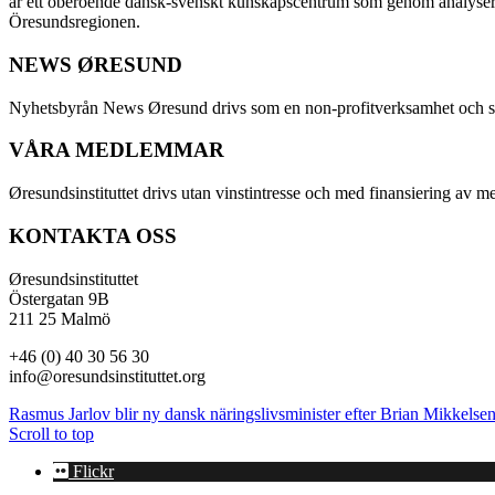
är ett oberoende dansk-svenskt kunskapscentrum som genom analyser
Öresundsregionen.
NEWS ØRESUND
Nyhetsbyrån News Øresund drivs som en non-profitverksamhet och ställe
VÅRA MEDLEMMAR
Øresundsinstituttet drivs utan vinst­intresse och med finansiering av 
KONTAKTA OSS
Øresundsinstituttet
Östergatan 9B
211 25 Malmö
+46 (0) 40 30 56 30
info@oresundsinstituttet.org
Rasmus Jarlov blir ny dansk näringslivsminister efter Brian Mikkelse
Scroll to top
Flickr