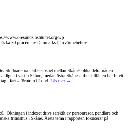
ps://www.oresundsinstituttet.org/wp-
n täcka 30 procent av Danmarks fjärrvärmebehov
ete. Skillnaderna i arbetslöshet mellan Skånes olika delområden
kligen i västra Skåne, medan östra Skånes arbetstillfällen har blivit
tagit fart – förutom i Lund.
Läs mer →
2026. Ökningen i indexet drivs särskilt av personresor, pendlare och
anska fritidshus i Skåne. Årets tema i rapporten fokuserar på