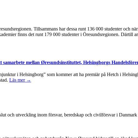
 i Öresundsregionen. Tillsammans har dessa runt 136 000 studenter och n
kademier finns det runt 179 000 studenter i Öresundsregionen. Därtill ar
tt samarbete mellan Øresundsinstituttet, Helsingborgs Handelsföre
junktur i Helsingborg” som kommer att ha premiär på Hetch i Helsingbo
stad.
Läs mer →
beslut och utveckling inom försvar, beredskap och civilförsvar i Danmar