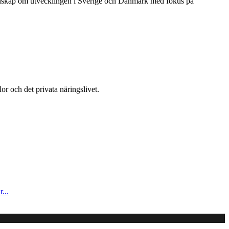
unskap om utvecklingen i Sverige och Danmark med fokus på
or och det privata näringslivet.
...