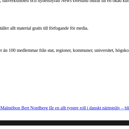
, nätverksmöten och nyhetsbyrån News Øresund bidrar till en ökad k
r allt material gratis till förfogande för media.
mer än 100 medlemmar från stat, regioner, kommuner, universitet, högskol
n
Malmöbon Bert Nordberg får en allt tyngre roll i danskt näringsliv – blir