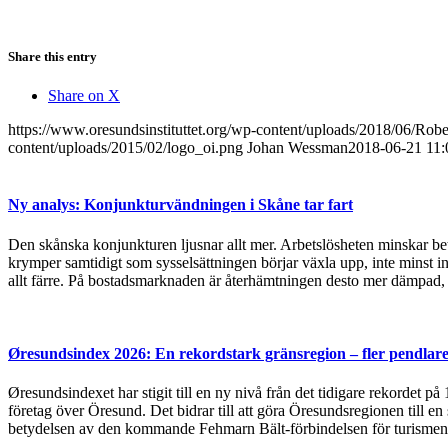
Share this entry
Share on X
https://www.oresundsinstituttet.org/wp-content/uploads/2018/06/Rob
content/uploads/2015/02/logo_oi.png
Johan Wessman
2018-06-21 11:
Ny analys: Konjunkturvändningen i Skåne tar fart
Den skånska konjunkturen ljusnar allt mer. Arbetslösheten minskar bet
krymper samtidigt som sysselsättningen börjar växla upp, inte minst in
allt färre. På bostadsmarknaden är återhämtningen desto mer dämpad, 
Øresundsindex 2026: En rekordstark gränsregion – fler pendlare
Øresundsindexet har stigit till en ny nivå från det tidigare rekordet p
företag över Öresund. Det bidrar till att göra Öresundsregionen till en
betydelsen av den kommande Fehmarn Bält-förbindelsen för turismen