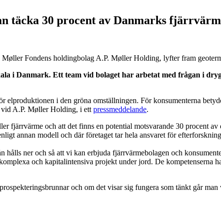
kan täcka 30 procent av Danmarks fjärrvär
Møller Fondens holdingbolag A.P. Møller Holding, lyfter fram geotermip
 skala i Danmark. Ett team vid bolaget har arbetat med frågan i dr
it för elproduktionen i den gröna omställningen. För konsumenterna bet
 vid A.P. Møller Holding, i ett
pressmeddelande
.
ler fjärrvärme och att det finns en potential motsvarande 30 procent av 
nligt annan modell och där företaget tar hela ansvaret för efterforskni
nivån hålls ner och så att vi kan erbjuda fjärrvärmebolagen och konsument
komplexa och kapitalintensiva projekt under jord. De kompetenserna har
a i prospekteringsbrunnar och om det visar sig fungera som tänkt går m