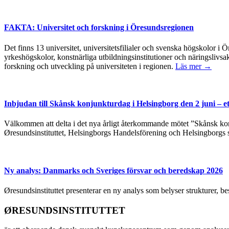
FAKTA: Universitet och forskning i Öresundsregionen
Det finns 13 universitet, universitetsfilialer och svenska högskolor
yrkeshögskolor, konstnärliga utbildningsinstitutioner och näringslivsa
forskning och utveckling på universiteten i regionen.
Läs mer →
Inbjudan till Skånsk konjunkturdag i Helsingborg den 2 juni – e
Välkommen att delta i det nya årligt återkommande mötet ”Skånsk kon
Øresundsinstituttet, Helsingborgs Handelsförening och Helsingborgs 
Ny analys: Danmarks och Sveriges försvar och beredskap 2026
Øresundsinstituttet presenterar en ny analys som belyser strukturer, 
ØRESUNDSINSTITUTTET