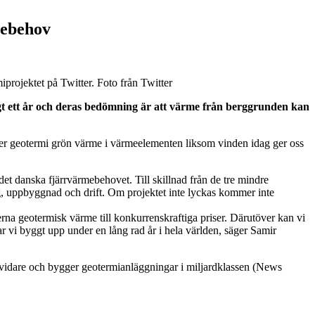
mebehov
rojektet på Twitter. Foto från Twitter
ygt ett år och deras bedömning är att värme från berggrunden kan
yder geotermi grön värme i värmeelementen liksom vinden idag ger oss
det danska fjärrvärmebehovet. Till skillnad från de tre mindre
ng, uppbyggnad och drift. Om projektet inte lyckas kommer inte
erna geotermisk värme till konkurrenskraftiga priser. Därutöver kan vi
 vi byggt upp under en lång rad år i hela världen, säger Samir
an vidare och bygger geotermianläggningar i miljardklassen (News