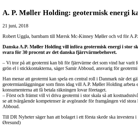
A. P. Møller Holding: geotermisk energi 
21 juni, 2018
Robert Uggla, barnbarn till Mærsk Mc-Kinney Møller och vd för A.P. 
Danska A.P. Møller Holding vill införa geotermisk energi i stor
svara för 30 procent av det danska fjärrvärmebehovet.
– Vi tror på att geotermi kan bli för fjärrvärme det som vind har var
grön el i stickkontakterna, säger Samir Abboud, ansvarig för geotermi
Han menar att geotermi kan spela en central roll i Danmark när det gäl
geotermianläggningar som finns idag vill A.P. Møller Holding arbeta e
konsumenterna att få betala räkningen lovar företaget.
– Först och främst vill vi driva geotermi i stor skala så att kostnads
se att tvärgående kompetenser är avgörande för framgången vid stora 
Abboud.
Till DR Nyheter säger han att bolaget i ett första skede ska invester
Øresund)